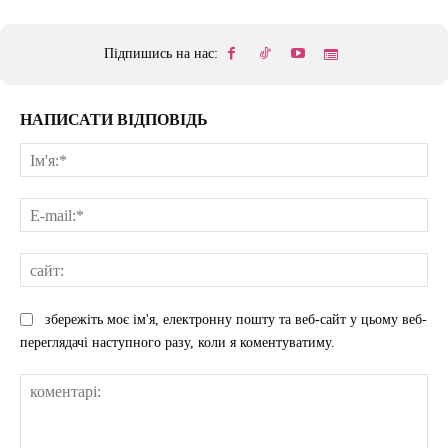
Підпишись на нас:
НАПИСАТИ ВІДПОВІДЬ
Ім'
E-
mai
сай
збережіть моє ім'я, електронну пошту та веб-сайт у цьому веб-
переглядачі наступного разу, коли я коментуватиму.