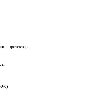
ння протектора
сті
50%)