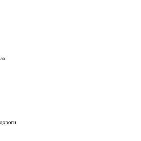
тах
 дороги