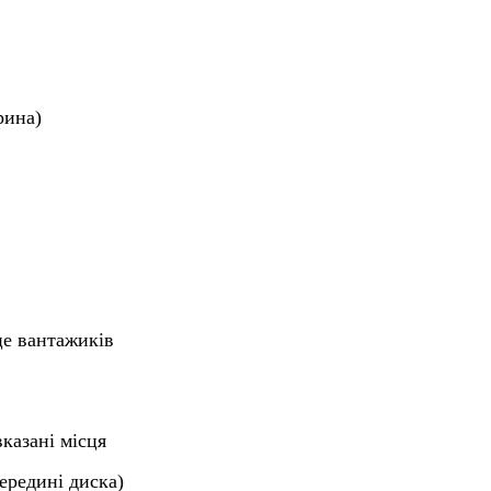
рина)
сце вантажиків
казані місця
ередині диска)