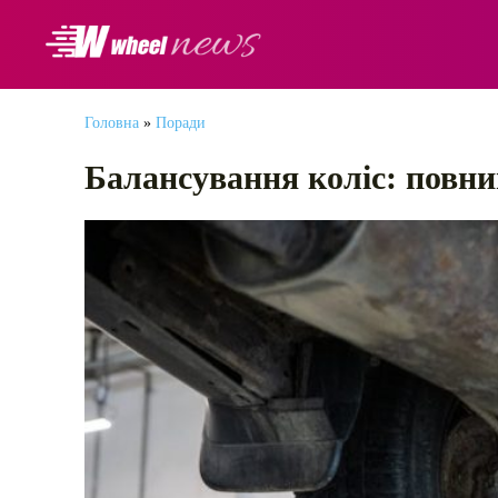
АВТОНОВИНИ
Головна
»
Поради
Балансування коліс: повни