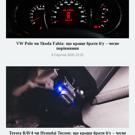
VW Polo чи Skoda Fabia: що краще брати б/у – чесне
порівняння
8 Серпня 2026 22:25
Toyota RAV4 чи Hyundai Tucson: що краще брати б/у – чесне