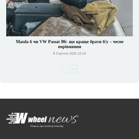
Mazda 6 чи VW Passat B6: що краще брати б/у – чесне
порівняння
8 Серпня 2026 22:24