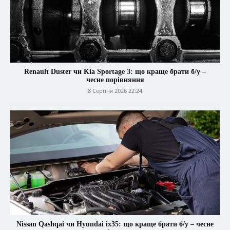
Renault Duster чи Kia Sportage 3: що краще брати б/у –
чесне порівняння
8 Серпня 2026 22:24
Nissan Qashqai чи Hyundai ix35: що краще брати б/у – чесне