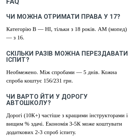
FAQ
ЧИ МОЖНА ОТРИМАТИ ПРАВА У 17?
Категорію B — НІ, тільки з 18 років. AM (мопед)
— з 16.
СКІЛЬКИ РАЗІВ МОЖНА ПЕРЕЗДАВАТИ
ІСПИТ?
Необмежено. Між спробами — 5 днів. Кожна
спроба коштує 156/231 грн.
ЧИ ВАРТО ЙТИ У ДОРОГУ
АВТОШКОЛУ?
Дорогі (10К+) частіше з кращими інструкторами і
вищим % здачі. Економія 3-5К може коштувати
додаткових 2-3 спроб іспиту.