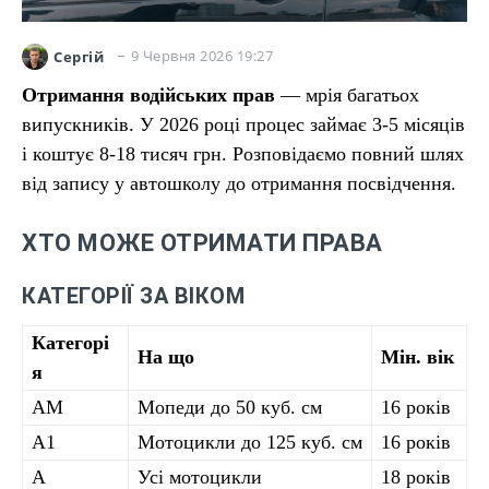
9 Червня 2026 19:27
Сергій
Отримання водійських прав
— мрія багатьох
випускників. У 2026 році процес займає 3-5 місяців
і коштує 8-18 тисяч грн. Розповідаємо повний шлях
від запису у автошколу до отримання посвідчення.
ХТО МОЖЕ ОТРИМАТИ ПРАВА
КАТЕГОРІЇ ЗА ВІКОМ
Категорі
На що
Мін. вік
я
AM
Мопеди до 50 куб. см
16 років
A1
Мотоцикли до 125 куб. см
16 років
A
Усі мотоцикли
18 років