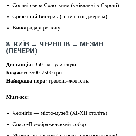
Соляні озера Солотвина (унікальні в Європі)
Сріберний Бистрик (термальні джерела)
Виноградарі регіону
8. КИЇВ → ЧЕРНІГІВ → МЕЗИН
(ПЕЧЕРИ)
Дистанція:
350 км туди-сюди.
Бюджет:
3500-7500 грн.
Найкраща пора:
травень-жовтень.
Must-see:
Чернігів — місто-музей (XI-XII століть)
Спасо-Преображенський собор
Мезинські печери (палеолітичне поселення)