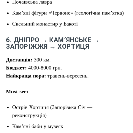
Почаївська лавра
Камʼяні фігури «Червоне» (геологічна пам’ятка)
Скельний монастир у Бакоті
6. ДНІПРО → КАМ’ЯНСЬКЕ →
ЗАПОРІЖЖЯ → ХОРТИЦЯ
Дистанція:
300 км.
Бюджет:
4000-8000 грн.
Найкраща пора:
травень-вересень.
Must-see:
Острів Хортиця (Запорізька Січ —
реконструкція)
Кам’яні баби у музеях