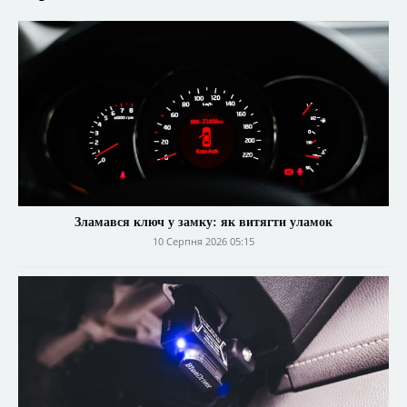
Зламався ключ у замку: як витягти уламок
10 Серпня 2026 05:15