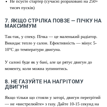
Не псуєте стартер (сучасні розраховані на 250+
тисяч пусків)
7. ЯКЩО СТРІЛКА ПОВЗЕ — ПІЧКУ НА
МАКСИМУМ
Так-так, у спеку. Пічка — це маленький радіатор.
Викидає тепло у салон. Ефективність — мінус 5-
10°C до температури двигуна.
У салоні буде як у бані, але це рятує двигун до
моменту, коли можна зупинитись.
8. НЕ ГАЗУЙТЕ НА НАГРІТОМУ
ДВИГУНІ
Якщо тільки що стояли у заторі, двигун перегрітий
— не «вистрелюйте» з газу. Дайте 10-15 секунд на