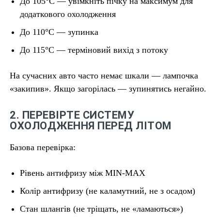
До 105°C — увімкніть пічку на максимум для
додаткового охолодження
До 110°C — зупинка
До 115°C — терміновий вихід з потоку
На сучасних авто часто немає шкали — лампочка
«закипив». Якщо загорілась — зупинятись негайно.
2. ПЕРЕВІРТЕ СИСТЕМУ
ОХОЛОДЖЕННЯ ПЕРЕД ЛІТОМ
Базова перевірка:
Рівень антифризу між MIN-MAX
Колір антифризу (не каламутний, не з осадом)
Стан шлангів (не тріщать, не «ламаються»)