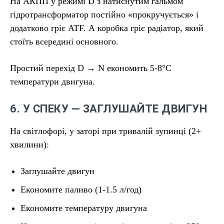
На АКПП у режимі D з натиснутим гальмом
гідротрансформатор постійно «прокручується» і
додатково гріє ATF. А коробка гріє радіатор, який
стоїть всередині основного.
Простий перехід D → N економить 5-8°C
температури двигуна.
6. У СПЕКУ — ЗАГЛУШАЙТЕ ДВИГУН
На світлофорі, у заторі при тривалій зупинці (2+
хвилини):
Заглушайте двигун
Економите паливо (1-1.5 л/год)
Економите температуру двигуна