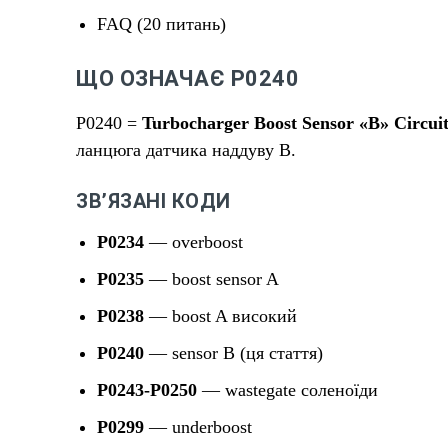
FAQ (20 питань)
ЩО ОЗНАЧАЄ P0240
P0240 =
Turbocharger Boost Sensor «B» Circui
ланцюга датчика наддуву B.
ЗВʼЯЗАНІ КОДИ
P0234
— overboost
P0235
— boost sensor A
P0238
— boost A високий
P0240
— sensor B (ця стаття)
P0243-P0250
— wastegate соленоїди
P0299
— underboost