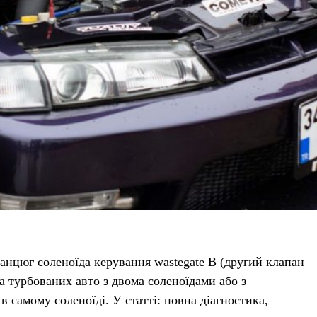
нцюг соленоїда керування wastegate B (другий клапан
на турбованих авто з двома соленоїдами або з
 самому соленоїді. У статті: повна діагностика,