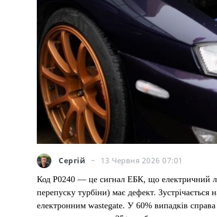
Сергій
13 Червня 2026 07:01
Код P0240 — це сигнал ЕБК, що електричний ла
перепуску турбіни) має дефект. Зустрічається 
електронним wastegate. У 60% випадків справа в