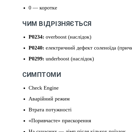
0 — коротке
ЧИМ ВІДРІЗНЯЄТЬСЯ
P0234:
overboost (наслідок)
P0240:
електричний дефект соленоїда (прич
P0299:
underboost (наслідок)
СИМПТОМИ
Check Engine
Аварійний режим
Втрата потужності
«Поривчасте» прискорення
На сучасних — лімп після кількох поїздок