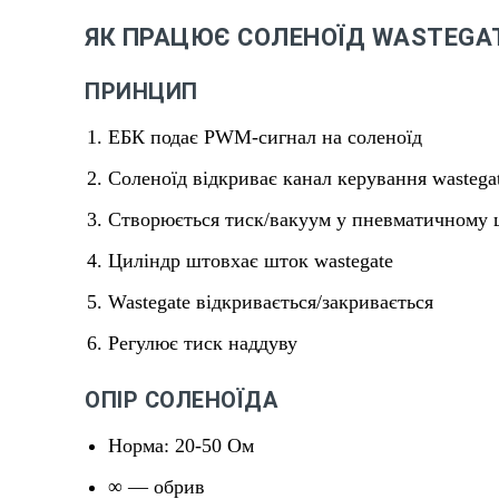
ЯК ПРАЦЮЄ СОЛЕНОЇД WASTEGA
ПРИНЦИП
ЕБК подає PWM-сигнал на соленоїд
Соленоїд відкриває канал керування wastega
Створюється тиск/вакуум у пневматичному 
Циліндр штовхає шток wastegate
Wastegate відкривається/закривається
Регулює тиск наддуву
ОПІР СОЛЕНОЇДА
Норма: 20-50 Ом
∞ — обрив