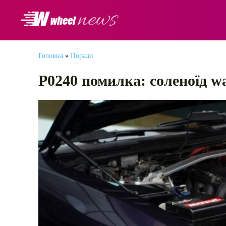
АВТОНОВИНИ
Головна
»
Поради
P0240 помилка: соленоїд w