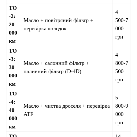
ТО
4
-2:
Масло + повітряний фільтр +
500-7
20
перевірка колодок
000
000
грн
км
ТО
4
-3:
Масло + салонний фільтр +
800-7
30
паливний фільтр (D-4D)
500
000
грн
км
ТО
5
-4:
Масло + чистка дроселя + перевірка
800-9
40
ATF
000
000
грн
км
ТО
14