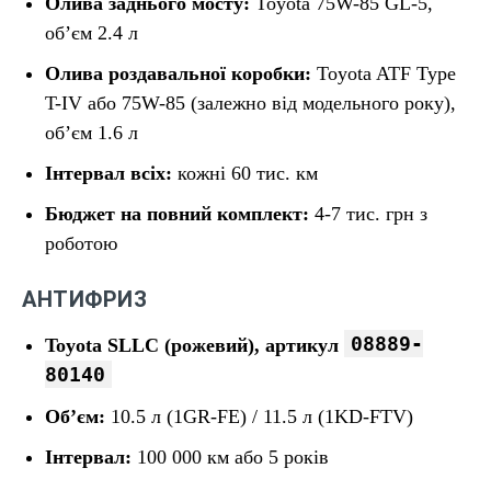
Олива заднього мосту:
Toyota 75W-85 GL-5,
об’єм 2.4 л
Олива роздавальної коробки:
Toyota ATF Type
T-IV або 75W-85 (залежно від модельного року),
об’єм 1.6 л
Інтервал всіх:
кожні 60 тис. км
Бюджет на повний комплект:
4-7 тис. грн з
роботою
АНТИФРИЗ
08889-
Toyota SLLC (рожевий), артикул
80140
Об’єм:
10.5 л (1GR-FE) / 11.5 л (1KD-FTV)
Інтервал:
100 000 км або 5 років