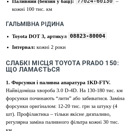
77024-60130
Паливний (бензин у баці):
–
кожні 100 тис. км
ГАЛЬМІВНА РІДИНА
08823-80004
Toyota DOT 3, артикул
Інтервал:
кожні 2 роки
СЛАБКІ МІСЦЯ TOYOTA PRADO 150:
ЩО ЛАМАЄТЬСЯ
1. Форсунки і паливна апаратура 1KD-FTV.
Найвідоміша хвороба 3.0 D-4D. На 130-180 тис. км
форсунки починають “лити” або забиватися. Заміна
форсунки оригіналом: 12-20 тис. грн за штуку (4
шт). Профілактика – тільки якісне дизпаливо,
регулярна заміна паливного фільтра кожні 30 тис.
км.