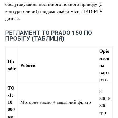
обслуговування постійного повного приводу (3
контури оливи!) і відомі слабкі місця 1KD-FTV
дизеля.
РЕГЛАМЕНТ ТО PRADO 150 ПО
ПРОБІГУ (ТАБЛИЦЯ)
Оріє
нтов
Пр
Роботи
на
обіг
варт
ість
ТО
3
-1:
500-5
10
Моторне масло + масляний фільтр
800
000
грн
км