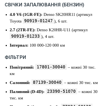
СВІЧКИ ЗАПАЛЮВАННЯ (БЕНЗИН)
4.0 V6 (1GR-FE):
Denso SK20HR11 (артикул
90919-01247
Toyota
), 6 шт.
2.7 (2TR-FE):
Denso K20HR-U11 (артикул
90919-01233
), 4 шт.
Інтервал:
100 000-120 000 км
ФІЛЬТРИ
17801-30040
Повітряний:
– кожні 30 тис.
км
87139-30040
Салонний:
– кожні 30 тис. км
23390-51070
Паливний (D-4D):
– кожні 30
тис. км