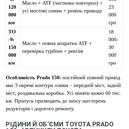
Масло + ATF (часткова повторно) +
120
23
усі мостові оливи + ремінь приводу
000
000
км
грн
ТО
18
-9:
000-
Масло + повна апаратна ATF +
150
30
перевірка турбіни + ревізія
000
000
км
грн
Особливість Prado 150:
постійний повний привід
має 3 окремі контури оливи – передній міст, задній
міст, роздавальна коробка. Усі міняти кожні 60 тис.
км. Пропуск призводить до зносу шестерень
редукторів і дорогого ремонту.
РІДИНИ Й ОБ’ЄМИ TOYOTA PRADO