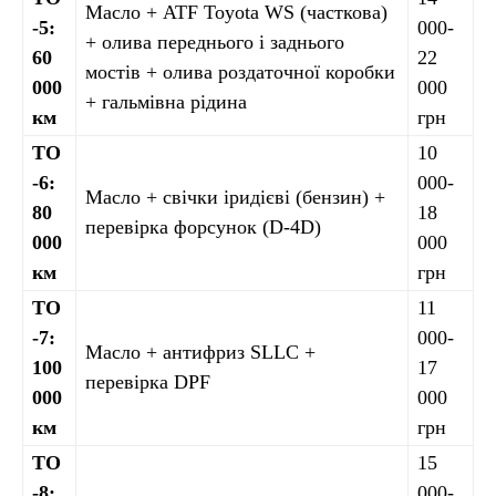
Масло + ATF Toyota WS (часткова)
-5:
000-
+ олива переднього і заднього
60
22
мостів + олива роздаточної коробки
000
000
+ гальмівна рідина
км
грн
ТО
10
-6:
000-
Масло + свічки іридієві (бензин) +
80
18
перевірка форсунок (D-4D)
000
000
км
грн
ТО
11
-7:
000-
Масло + антифриз SLLC +
100
17
перевірка DPF
000
000
км
грн
ТО
15
-8:
000-