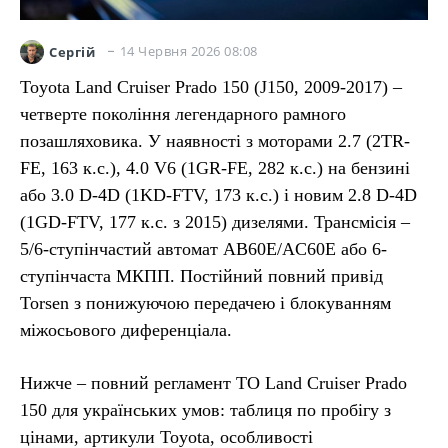
14 Червня 2026 08:08
Сергій
Toyota Land Cruiser Prado 150 (J150, 2009-2017) –
четверте покоління легендарного рамного
позашляховика. У наявності з моторами 2.7 (2TR-
FE, 163 к.с.), 4.0 V6 (1GR-FE, 282 к.с.) на бензині
або 3.0 D-4D (1KD-FTV, 173 к.с.) і новим 2.8 D-4D
(1GD-FTV, 177 к.с. з 2015) дизелями. Трансмісія –
5/6-ступінчастий автомат AB60E/AC60E або 6-
ступінчаста МКПП. Постійний повний привід
Torsen з понижуючою передачею і блокуванням
міжосьового диференціала.
Нижче – повний регламент ТО Land Cruiser Prado
150 для українських умов: таблиця по пробігу з
цінами, артикули Toyota, особливості