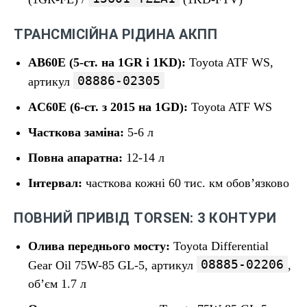
ТРАНСМІСІЙНА РІДИНА АКПП
AB60E (5-ст. на 1GR і 1KD):
Toyota ATF WS,
08886-02305
артикул
AC60E (6-ст. з 2015 на 1GD):
Toyota ATF WS
Часткова заміна:
5-6 л
Повна апаратна:
12-14 л
Інтервал:
часткова кожні 60 тис. км обов’язково
ПОВНИЙ ПРИВІД TORSEN: 3 КОНТУРИ
Олива переднього мосту:
Toyota Differential
08885-02206
Gear Oil 75W-85 GL-5, артикул
,
об’єм 1.7 л