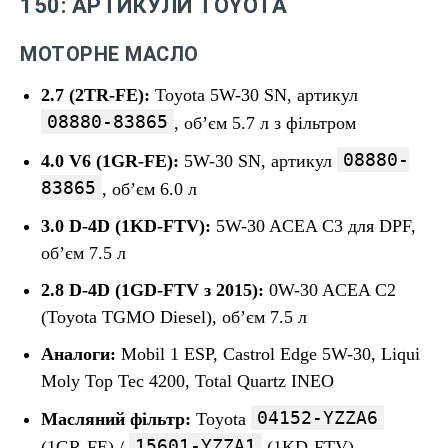
150: АРТИКУЛИ TOYOTA
МОТОРНЕ МАСЛО
2.7 (2TR-FE):
Toyota 5W-30 SN, артикул
08880-83865
, об’єм 5.7 л з фільтром
08880-
4.0 V6 (1GR-FE):
5W-30 SN, артикул
83865
, об’єм 6.0 л
3.0 D-4D (1KD-FTV):
5W-30 ACEA C3 для DPF,
об’єм 7.5 л
2.8 D-4D (1GD-FTV з 2015):
0W-30 ACEA C2
(Toyota TGMO Diesel), об’єм 7.5 л
Аналоги:
Mobil 1 ESP, Castrol Edge 5W-30, Liqui
Moly Top Tec 4200, Total Quartz INEO
04152-YZZA6
Масляний фільтр:
Toyota
15601-YZZA1
(1GR-FE) /
(1KD-FTV)