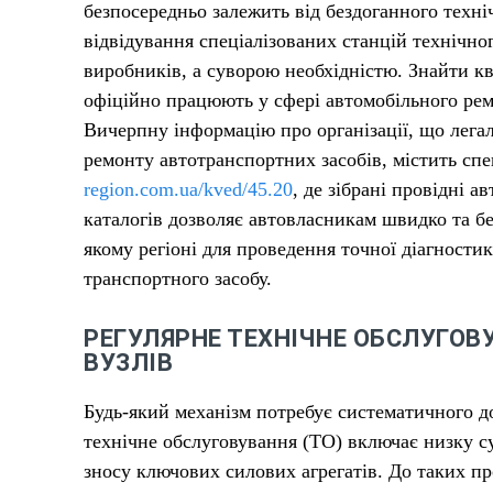
безпосередньо залежить від бездоганного техні
відвідування спеціалізованих станцій технічн
виробників, а суворою необхідністю. Знайти кв
офіційно працюють у сфері автомобільного рем
Вичерпну інформацію про організації, що лега
ремонту автотранспортних засобів, містить спе
region.com.ua/kved/45.20
, де зібрані провідні 
каталогів дозволяє автовласникам швидко та б
якому регіоні для проведення точної діагности
транспортного засобу.
РЕГУЛЯРНЕ ТЕХНІЧНЕ ОБСЛУГОВ
ВУЗЛІВ
Будь-який механізм потребує систематичного до
технічне обслуговування (ТО) включає низку с
зносу ключових силових агрегатів. До таких п