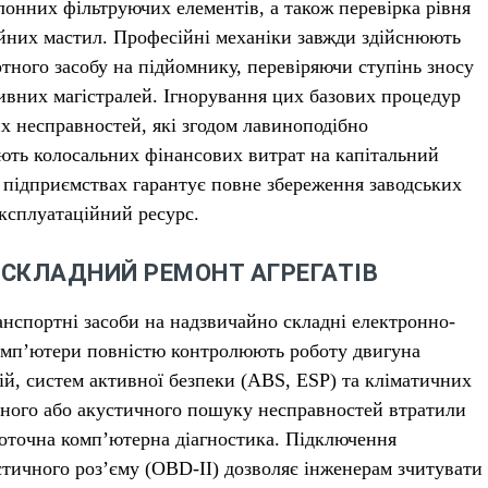
лонних фільтруючих елементів, а також перевірка рівня
сійних мастил. Професійні механіки завжди здійснюють
тного засобу на підйомнику, перевіряючи ступінь зносу
ливних магістралей. Ігнорування цих базових процедур
х несправностей, які згодом лавиноподібно
ють колосальних фінансових витрат на капітальний
 підприємствах гарантує повне збереження заводських
експлуатаційний ресурс.
 СКЛАДНИЙ РЕМОНТ АГРЕГАТІВ
нспортні засоби на надзвичайно складні електронно-
комп’ютери повністю контролюють роботу двигуна
ій, систем активної безпеки (ABS, ESP) та кліматичних
льного або акустичного пошуку несправностей втратили
коточна комп’ютерна діагностика. Підключення
стичного роз’єму (OBD-II) дозволяє інженерам зчитувати