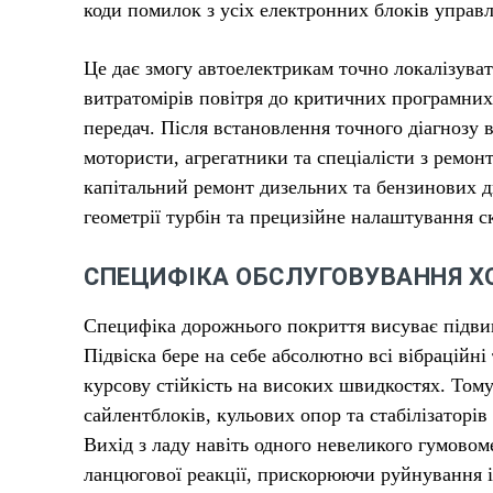
коди помилок з усіх електронних блоків управл
Це дає змогу автоелектрикам точно локалізувати
витратомірів повітря до критичних програмни
передач. Після встановлення точного діагнозу
мотористи, агрегатники та спеціалісти з ремо
капітальний ремонт дизельних та бензинових д
геометрії турбін та прецизійне налаштування 
СПЕЦИФІКА ОБСЛУГОВУВАННЯ Х
Специфіка дорожнього покриття висуває підвищ
Підвіска бере на себе абсолютно всі вібраційні
курсову стійкість на високих швидкостях. Тому
сайлентблоків, кульових опор та стабілізаторі
Вихід з ладу навіть одного невеликого гумово
ланцюгової реакції, прискорюючи руйнування 