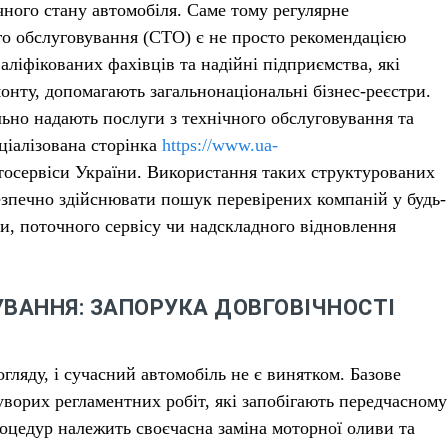
чного стану автомобіля. Саме тому регулярне
ого обслуговування (СТО) є не просто рекомендацією
аліфікованих фахівців та надійні підприємства, які
онту, допомагають загальнонаціональні бізнес-реєстри.
льно надають послуги з технічного обслуговування та
ціалізована сторінка
https://www.ua-
автосервіси України. Використання таких структурованих
езпечно здійснювати пошук перевірених компаній у будь-
ки, поточного сервісу чи надскладного відновлення
УВАННЯ: ЗАПОРУКА ДОВГОВІЧНОСТІ
гляду, і сучасний автомобіль не є винятком. Базове
уворих регламентних робіт, які запобігають передчасному
роцедур належить своєчасна заміна моторної оливи та