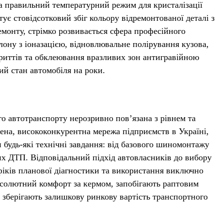
та правильний температурний режим для кристалізації
ує стовідсотковий збіг кольору відремонтованої деталі з
монту, стрімко розвивається сфера професійного
лону з іоназацією, відновлювальне полірування кузова,
риттів та обклеювання вразливих зон антигравійною
ий стан автомобіля на роки.
го автотранспорту нерозривно пов’язана з рівнем та
нена, висококонкурентна мережа підприємств в Україні,
 будь-які технічні завдання: від базового шиномонтажу
их ДТП. Відповідальний підхід автовласників до вибору
афіків планової діагностики та використання виключно
бсолютний комфорт за кермом, запобігають раптовим
зберігають залишкову ринкову вартість транспортного