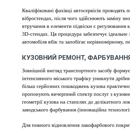
Кваліфіковані фахівці автосервісів проводять 
вібростендах, після чого здійснюють заміну з
втручання в елементи підвіски є регулювання к
3D-стендах. Ця процедура забезпечує ідеальне
автомобіля вбік та запобігає нерівномірному, 
КУЗОВНИЙ РЕМОНТ, ФАРБУВАННЯ
Зовнішній вигляд транспортного засобу формує
інтенсивного міського трафіку уникнути дрібн
більш серйозних пошкоджень кузова практично
пропонують вичерпний спектр послуг з кузовно
геометрії кузова на стапелях до делікатного 
заводського фарбування (інноваційна технологі
Для повного відновлення лакофарбового покри