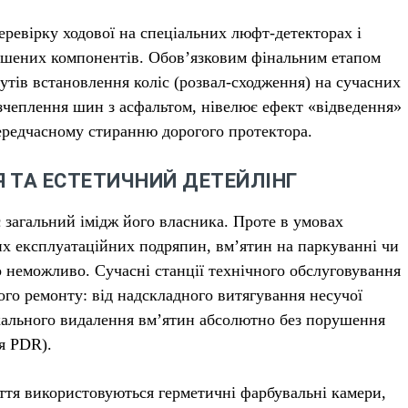
перевірку ходової на спеціальних люфт-детекторах і
ношених компонентів. Обов’язковим фінальним етапом
утів встановлення коліс (розвал-сходження) на сучасних
 зчеплення шин з асфальтом, нівелює ефект «відведення»
передчасному стиранню дорогого протектора.
 ТА ЕСТЕТИЧНИЙ ДЕТЕЙЛІНГ
 загальний імідж його власника. Проте в умовах
их експлуатаційних подряпин, вм’ятин на паркуванні чи
 неможливо. Сучасні станції технічного обслуговування
го ремонту: від надскладного витягування несучої
локального видалення вм’ятин абсолютно без порушення
я PDR).
ття використовуються герметичні фарбувальні камери,