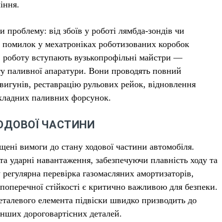
іння.
 проблему: від збоїв у роботі лямбда-зондів чи
х помилок у мехатроніках роботизованих коробок
 в роботу вступають вузькопрофільні майстри —
нту паливної апаратури. Вони проводять повний
вигунів, реставрацію рульових рейок, відновлення
складних паливних форсунок.
ОДОВОЇ ЧАСТИНИ
ені вимоги до стану ходової частини автомобіля.
 та ударні навантаження, забезпечуючи плавність ходу та
 регулярна перевірка газомасляних амортизаторів,
в поперечної стійкості є критично важливою для безпеки.
металевого елемента підвіски швидко призводить до
інших дороговартісних деталей.