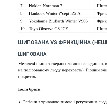
7
Nokian Nordman 7
Шипо
8
Hankook Winter i*cept iZ2 A
Фрик
9
Yokohama BluEarth Winter V906
Фрик
10
Toyo Observe G3-ICE
Шипо
ШИПОВАНА VS ФРИКЦІЙНА (НЕШ
ШИПОВАНА
Металеві шипи з твердосплавною серединою, вб
на полірованому льоду перехресть). Гірший зч
покриття.
Коли брати:
Регіони з тривалою зимою і регулярним льод