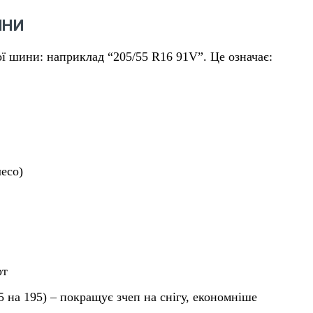
ИНИ
ої шини: наприклад “205/55 R16 91V”. Це означає:
лесо)
рт
 на 195) – покращує зчеп на снігу, економніше