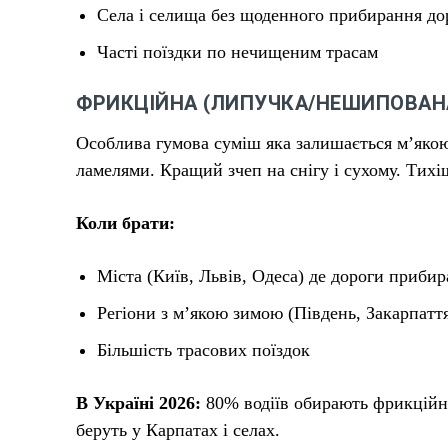
Села і селища без щоденного прибирання до
Часті поїздки по нечищеним трасам
ФРИКЦІЙНА (ЛИПУЧКА/НЕШИПОВАН
Особлива гумова суміш яка залишається м’яко
ламелями. Кращий зчеп на снігу і сухому. Тихі
Коли брати:
Міста (Київ, Львів, Одеса) де дороги приби
Регіони з м’якою зимою (Південь, Закарпатт
Більшість трасових поїздок
В Україні 2026:
80% водіїв обирають фрикційну
беруть у Карпатах і селах.