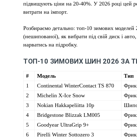
підвищують ціни на 20-40%. У 2026 році цей р
витрати на імпорт.
Розбираємо детально: топ-10 зимових моделей 
(нешипованої), як вибрати під свій диск і авто
нарватись на підробку.
ТОП-10 ЗИМОВИХ ШИН 2026 ЗА 
#
Модель
Тип
1
Continental WinterContact TS 870
Фрикц
2
Michelin X-Ice Snow
Фрикц
3
Nokian Hakkapeliitta 10p
Шипо
4
Bridgestone Blizzak LM005
Фрик
5
Goodyear UltraGrip 9+
Фрик
6
Pirelli Winter Sottozero 3
Фрикц