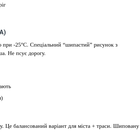
ріг
А)
ю при -25°C. Спеціальний “шипастий” рисунок з
ша. Не псує дорогу.
рають
я)
. Це балансований варіант для міста + траси. Шиповану