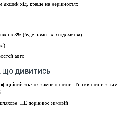
 м’якший хід, краще на нерівностях
ніж на 3% (буде помилка спідометра)
но)
остей авто
А ЩО ДИВИТИСЬ
офіційний значок зимової шини. Тільки шини з цим
і
шляхова. НЕ дорівнює зимовій