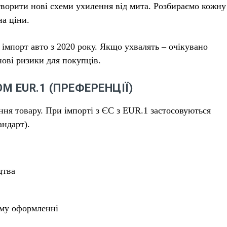
творити нові схеми ухилення від мита. Розбираємо кожну
на ціни.
імпорт авто з 2020 року. Якщо ухвалять – очікувано
 нові ризики для покупців.
М EUR.1 (ПРЕФЕРЕНЦІЇ)
ня товару. При імпорті з ЄС з EUR.1 застосовуються
андарт).
цтва
ому оформленні