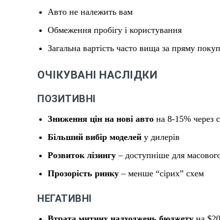
Авто не належить вам
Обмеження пробігу і користування
Загальна вартість часто вища за пряму поку
ОЧІКУВАНІ НАСЛІДКИ
ПОЗИТИВНІ
Зниження цін на нові авто
на 8-15% через 
Більший вибір моделей
у дилерів
Розвиток лізингу
– доступніше для масовог
Прозорість ринку
– менше “сірих” схем
НЕГАТИВНІ
Втрата митних надходжень бюджету
на $20