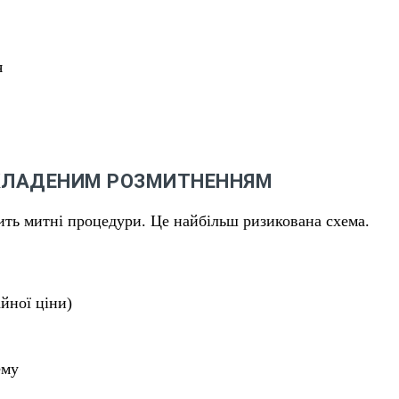
я
ІДКЛАДЕНИМ РОЗМИТНЕННЯМ
ить митні процедури. Це найбільш ризикована схема.
йної ціни)
ему