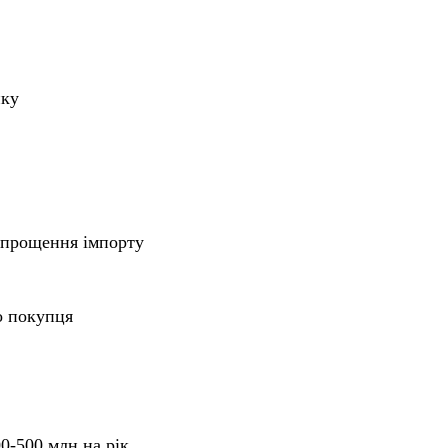
пку
спрощення імпорту
о покупця
0-500 млн на рік