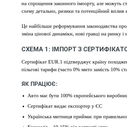
на спрощення законного імпорту, але можуть с
схему детально, ризики та потенційний вплив 
Це найбільше реформування законодавства про 
зміна цінової динаміки, нові гравці на ринку і
СХЕМА 1: ІМПОРТ З СЕРТИФІКАТО
Сертифікат EUR.1 підтверджує країну походжен
пільгові тарифи (часто 0% мито замість 10% ст
ЯК ПРАЦЮЄ:
Авто має бути 100% європейського виробни
Сертифікат видає експортер у ЄС
Українська митниця приймає при правильн
Економія – 10-15% від вартості авто