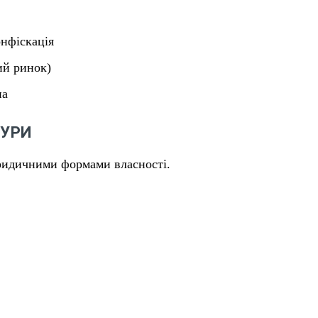
нфіскація
ий ринок)
на
ТУРИ
ридичними формами власності.