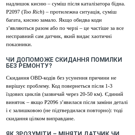
надлишок кисню – суміш після каталізатора бідна.
P2097 (
Too Rich
) – протилежна ситуація, суміш
багата, кисню замало. Якщо обидва коди
з’являються разом або по черзі – це частіше за все
несправний сам датчик, який видає хаотичні
показники.
ЧИ ДОПОМОЖЕ СКИДАННЯ ПОМИЛКИ
БЕЗ РЕМОНТУ?
Скидання OBD-кодів без усунення причини не
вирішує проблему. Код повернеться після 1-3
їздових циклів (зазвичай через 20-50 км). Єдиний
виняток – якщо P2096 з’явилася після заміни деталі
і є залишковою (не підтвердилася повторно): тоді
скидання цілком виправдане.
ЯК ЗРОЗУМІТИ – МІНЯТИ ДАТЧИК ЧИ