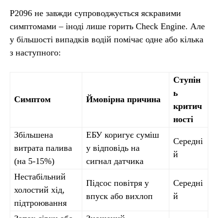
P2096 не завжди супроводжується яскравими
симптомами – іноді лише горить Check Engine. Але
у більшості випадків водій помічає одне або кілька
з наступного:
Ступін
ь
Симптом
Ймовірна причина
критич
ності
Збільшена
ЕБУ коригує суміш
Середні
витрата палива
у відповідь на
й
(на 5-15%)
сигнал датчика
Нестабільний
Підсос повітря у
Середні
холостий хід,
впуск або вихлоп
й
підтроювання