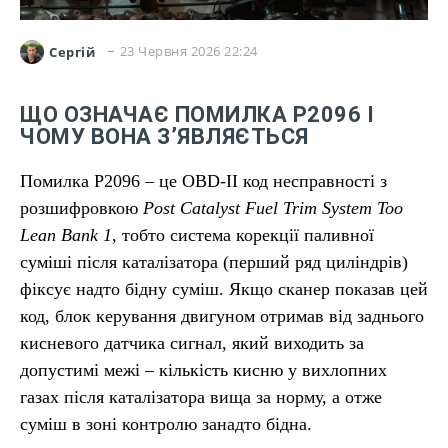
23 Червня 2026 22:24
Сергій
ЩО ОЗНАЧАЄ ПОМИЛКА P2096 І
ЧОМУ ВОНА З’ЯВЛЯЄТЬСЯ
Помилка P2096 – це OBD-II код несправності з
розшифровкою
Post Catalyst Fuel Trim System Too
Lean Bank 1
, тобто система корекції паливної
суміші після каталізатора (перший ряд циліндрів)
фіксує надто бідну суміш. Якщо сканер показав цей
код, блок керування двигуном отримав від заднього
кисневого датчика сигнал, який виходить за
допустимі межі – кількість кисню у вихлопних
газах після каталізатора вища за норму, а отже
суміш в зоні контролю занадто бідна.