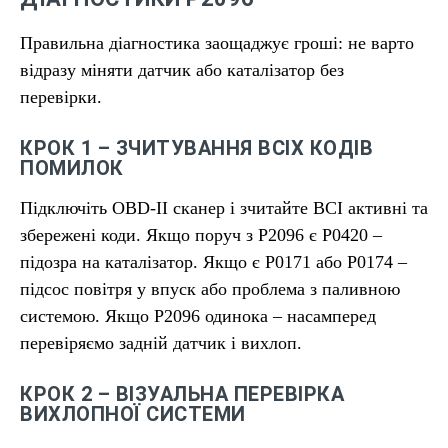
Правильна діагностика заощаджує гроші: не варто
відразу міняти датчик або каталізатор без
перевірки.
КРОК 1 – ЗЧИТУВАННЯ ВСІХ КОДІВ
ПОМИЛОК
Підключіть OBD-II сканер і зчитайте ВСІ активні та
збережені коди. Якщо поруч з P2096 є P0420 –
підозра на каталізатор. Якщо є P0171 або P0174 –
підсос повітря у впуск або проблема з паливною
системою. Якщо P2096 одинока – насамперед
перевіряємо задній датчик і вихлоп.
КРОК 2 – ВІЗУАЛЬНА ПЕРЕВІРКА
ВИХЛОПНОЇ СИСТЕМИ