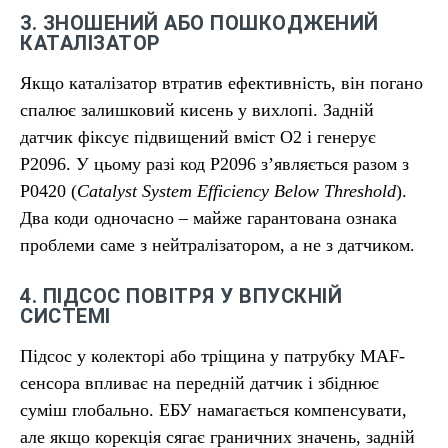
3. ЗНОШЕНИЙ АБО ПОШКОДЖЕНИЙ
КАТАЛІЗАТОР
Якщо каталізатор втратив ефективність, він погано
спалює залишковий кисень у вихлопі. Задній
датчик фіксує підвищений вміст O2 і генерує
P2096. У цьому разі код P2096 з’являється разом з
P0420 (
Catalyst System Efficiency Below Threshold
).
Два коди одночасно – майже гарантована ознака
проблеми саме з нейтралізатором, а не з датчиком.
4. ПІДСОС ПОВІТРЯ У ВПУСКНІЙ
СИСТЕМІ
Підсос у колекторі або тріщина у патрубку MAF-
сенсора впливає на передній датчик і збіднює
суміш глобально. ЕБУ намагається компенсувати,
але якщо корекція сягає граничних значень, задній