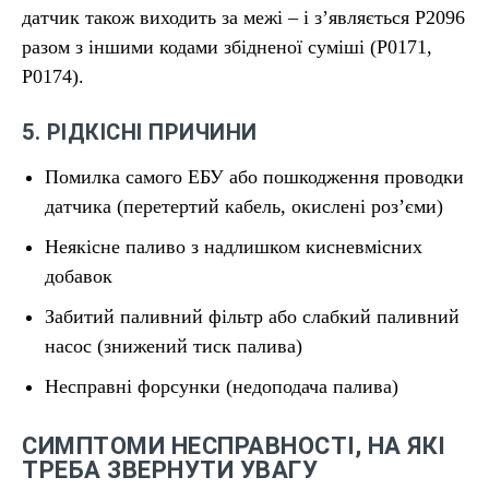
датчик також виходить за межі – і з’являється P2096
разом з іншими кодами збідненої суміші (P0171,
P0174).
5. РІДКІСНІ ПРИЧИНИ
Помилка самого ЕБУ або пошкодження проводки
датчика (перетертий кабель, окислені роз’єми)
Неякісне паливо з надлишком кисневмісних
добавок
Забитий паливний фільтр або слабкий паливний
насос (знижений тиск палива)
Несправні форсунки (недоподача палива)
СИМПТОМИ НЕСПРАВНОСТІ, НА ЯКІ
ТРЕБА ЗВЕРНУТИ УВАГУ