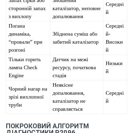
Запах сірки або
Зношений
Середні
сторонній запах
каталізатор, неповне
й
з вихлопу
допалювання
Погана
Середні
динаміка,
Збіднена суміш або
й-
“провали” при
забитий каталізатор
Високи
розгоні
й
Тільки горить
Датчик на межі
Низьки
лампа Check
ресурсу, початкова
й
Engine
стадія
Неякісне
Чорний нагар на
допалювання,
Середні
зрізі вихлопної
каталізатор не
й
труби
справляється
ПОКРОКОВИЙ АЛГОРИТМ
ДІАГНОСТИКИ P2096