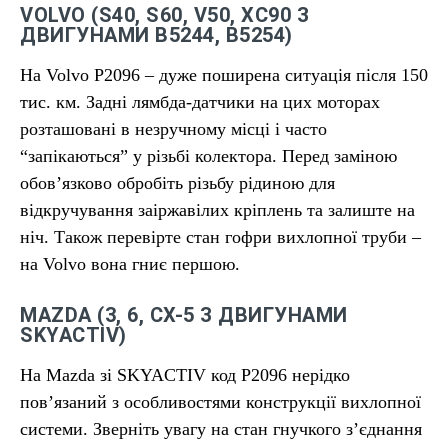
VOLVO (S40, S60, V50, XC90 З
ДВИГУНАМИ B5244, B5254)
На Volvo P2096 – дуже поширена ситуація після 150
тис. км. Задні лямбда-датчики на цих моторах
розташовані в незручному місці і часто
“запікаються” у різьбі колектора. Перед заміною
обов’язково обробіть різьбу рідиною для
відкручування заіржавілих кріплень та залиште на
ніч. Також перевірте стан гофри вихлопної труби –
на Volvo вона гниє першою.
MAZDA (3, 6, CX-5 З ДВИГУНАМИ
SKYACTIV)
На Mazda зі SKYACTIV код P2096 нерідко
пов’язаний з особливостями конструкції вихлопної
системи. Зверніть увагу на стан гнучкого з’єднання