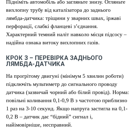
Підніміть автомобіль або загляньте знизу. Огляньте
вихлопну трубу від каталізатора до заднього
лямбда-датчика: тріщини у зварних швах, іржаві
перфорації, слабкі фланцеві з’єднання.
Характерний темний наліт навколо місця підсосу –
надійна ознака витоку вихлопних газів.
КРОК 3 – ПЕРЕВІРКА ЗАДНЬОГО
ЛЯМБДА-ДАТЧИКА
На прогрітому двигуні (мінімум 5 хвилин роботи)
підключіть мультиметр до сигнального проводу
датчика (зазвичай чорний або білий провід). Норма:
повільні коливання 0,1-0,9 В з частотою приблизно
1 раз на 3-10 секунд. Якщо напруга застигла на 0,1-
0,2 В – датчик дає “бідний” сигнал і,
найімовірніше, несправний.