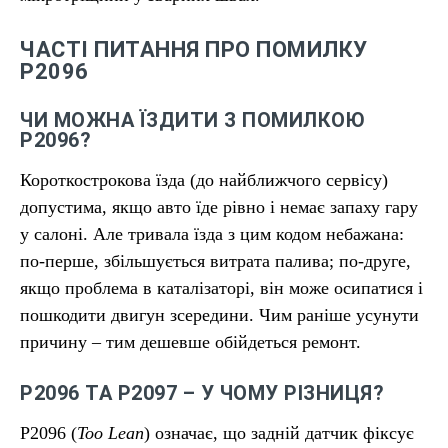
ЧАСТІ ПИТАННЯ ПРО ПОМИЛКУ
P2096
ЧИ МОЖНА ЇЗДИТИ З ПОМИЛКОЮ
P2096?
Короткострокова їзда (до найближчого сервісу)
допустима, якщо авто їде рівно і немає запаху гару
у салоні. Але тривала їзда з цим кодом небажана:
по-перше, збільшується витрата палива; по-друге,
якщо проблема в каталізаторі, він може осипатися і
пошкодити двигун зсередини. Чим раніше усунути
причину – тим дешевше обійдеться ремонт.
P2096 ТА P2097 – У ЧОМУ РІЗНИЦЯ?
P2096 (
Too Lean
) означає, що задній датчик фіксує