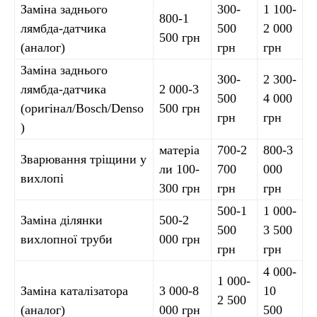
Заміна заднього
300-
1 100-
800-1
лямбда-датчика
500
2 000
500 грн
(аналог)
грн
грн
Заміна заднього
300-
2 300-
лямбда-датчика
2 000-3
500
4 000
(оригінал/Bosch/Denso
500 грн
грн
грн
)
матеріа
700-2
800-3
Зварювання тріщини у
ли 100-
700
000
вихлопі
300 грн
грн
грн
500-1
1 000-
Заміна ділянки
500-2
500
3 500
вихлопної труби
000 грн
грн
грн
4 000-
1 000-
Заміна каталізатора
3 000-8
10
2 500
(аналог)
000 грн
500