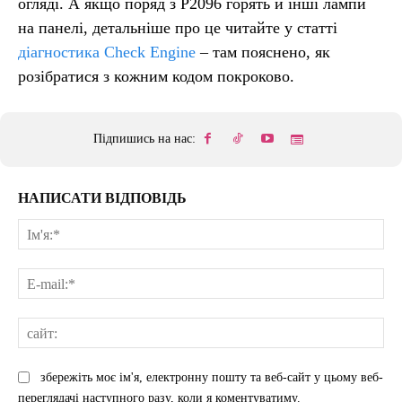
огляді. А якщо поряд з P2096 горять й інші лампи
на панелі, детальніше про це читайте у статті
діагностика Check Engine
– там пояснено, як
розібратися з кожним кодом покроково.
Підпишись на нас:
НАПИСАТИ ВІДПОВІДЬ
Ім'
E-
mai
сай
збережіть моє ім'я, електронну пошту та веб-сайт у цьому веб-
переглядачі наступного разу, коли я коментуватиму.