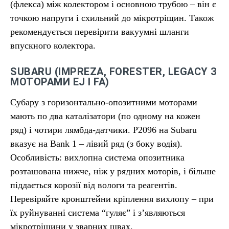
(флекса) між колектором і основною трубою – він є
точкою напруги і схильний до мікротріщин. Також
рекомендується перевірити вакуумні шланги
впускного колектора.
SUBARU (IMPREZA, FORESTER, LEGACY З
МОТОРАМИ EJ І FA)
Субару з горизонтально-опозитними моторами
мають по два каталізатори (по одному на кожен
ряд) і чотири лямбда-датчики. P2096 на Subaru
вказує на Bank 1 – лівий ряд (з боку водія).
Особливість: вихлопна система опозитника
розташована нижче, ніж у рядних моторів, і більше
піддається корозії від вологи та реагентів.
Перевіряйте кронштейни кріплення вихлопу – при
їх руйнуванні система “гуляє” і з’являються
мікротріщини у зварних швах.