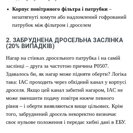
Корпус повітряного фільтра і патрубки
–
незатягнуті хомути або надломлений гофрований
патрубок між фільтром і дроселем
2. ЗАБРУДНЕНА ДРОСЕЛЬНА ЗАСЛІНКА
(20% ВИПАДКІВ)
Нагар на стінках дросельного патрубка і на самій
заслінці – друга за частотою причина P0507.
Здавалось би, як нагар може підняти оберти? Логіка
така: IAC проходить через обхідний канал у корпусі
дроселя. Якщо цей канал забитий нагаром, IAC не
може зменшити подачу повітря нижче певного
рівня – і оберти виявляються вище цільових. Крім
того, забруднений дросель некоректно визначає
своє нульове положення і передає хибні дані в ЕБУ.