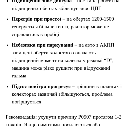
Підвищений знос двигуна
– постійна робота на
підвищених обертах збільшує знос ЦПГ
Перегрів при простої
– на обертах 1200-1500
генерується більше тепла, радіатор може не
справлятись в пробці
Небезпека при паркуванні
– на авто з АКПП
завищені оберти холостого означають
підвищений момент на колесах у режимі “D”,
машина може різко рушити при відпусканні
гальма
Підсос повітря прогресує
– тріщини в шлангах і
колекторах зазвичай збільшуються, проблема
погіршується
Рекомендація: усунути причину P0507 протягом 1-2
тижнів. Якщо симптоми посилюються або