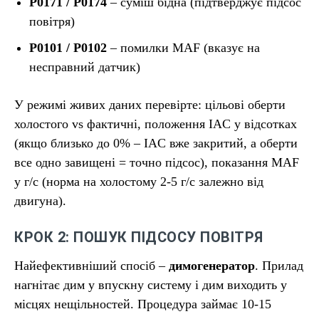
P0171 / P0174
– суміш бідна (підтверджує підсос
повітря)
P0101 / P0102
– помилки MAF (вказує на
несправний датчик)
У режимі живих даних перевірте: цільові оберти
холостого vs фактичні, положення IAC у відсотках
(якщо близько до 0% – IAC вже закритий, а оберти
все одно завищені = точно підсос), показання MAF
у г/с (норма на холостому 2-5 г/с залежно від
двигуна).
КРОК 2: ПОШУК ПІДСОСУ ПОВІТРЯ
Найефективніший спосіб –
димогенератор
. Прилад
нагнітає дим у впускну систему і дим виходить у
місцях нещільностей. Процедура займає 10-15