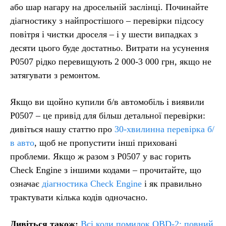
або шар нагару на дросельній заслінці. Починайте
діагностику з найпростішого – перевірки підсосу
повітря і чистки дроселя – і у шести випадках з
десяти цього буде достатньо. Витрати на усунення
P0507 рідко перевищують 2 000-3 000 грн, якщо не
затягувати з ремонтом.
Якщо ви щойно купили б/в автомобіль і виявили
P0507 – це привід для більш детальної перевірки:
дивіться нашу статтю про
30-хвилинна перевірка б/
в авто
, щоб не пропустити інші приховані
проблеми. Якщо ж разом з P0507 у вас горить
Check Engine з іншими кодами – прочитайте, що
означає
діагностика Check Engine
і як правильно
трактувати кілька кодів одночасно.
Дивіться також:
Всі коди помилок OBD-2: повний