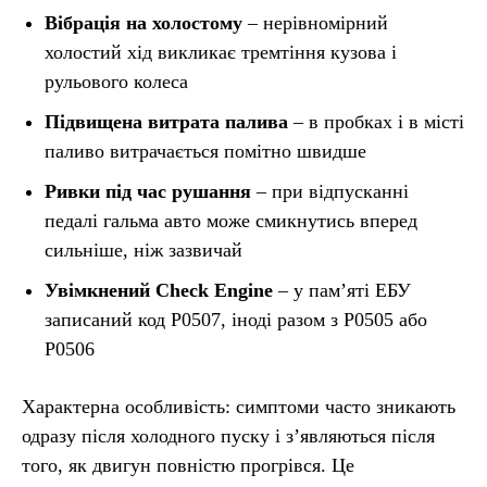
Вібрація на холостому
– нерівномірний
холостий хід викликає тремтіння кузова і
рульового колеса
Підвищена витрата палива
– в пробках і в місті
паливо витрачається помітно швидше
Ривки під час рушання
– при відпусканні
педалі гальма авто може смикнутись вперед
сильніше, ніж зазвичай
Увімкнений Check Engine
– у пам’яті ЕБУ
записаний код P0507, іноді разом з P0505 або
P0506
Характерна особливість: симптоми часто зникають
одразу після холодного пуску і з’являються після
того, як двигун повністю прогрівся. Це