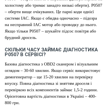
холостому або тримає занадто низькі оберти). P0507
– оберти вище очікуваних. Це парні коди однієї
системи IAC. Якщо є обидва одночасно – підозра
на несправний IAC мотор або проводку до нього.
Якщо тільки P0507 – шукайте підсос повітря або
брудний дросель.
СКІЛЬКИ ЧАСУ ЗАЙМАЄ ДІАГНОСТИКА
P0507 В СЕРВІСІ?
Базова діагностика з OBD2 сканером і візуальним
оглядом – 30-60 хвилин. Якщо сервіс використовує
димогенератор – ще 15-20 хвилин на перевірку
впуску. Повна діагностика зі зняттям дроселя і
перевіркою всіх компонентів займає 1,5-2 години.
Орієнтовна вартість діагностики в Україні – 400-
800 грн.