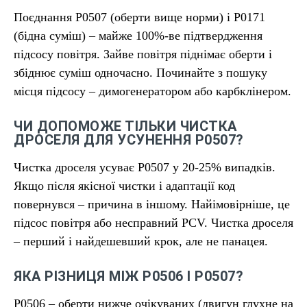
Поєднання P0507 (оберти вище норми) і P0171
(бідна суміш) – майже 100%-ве підтвердження
підсосу повітря. Зайве повітря піднімає оберти і
збіднює суміш одночасно. Починайте з пошуку
місця підсосу – димогенератором або карбклінером.
ЧИ ДОПОМОЖЕ ТІЛЬКИ ЧИСТКА
ДРОСЕЛЯ ДЛЯ УСУНЕННЯ P0507?
Чистка дроселя усуває P0507 у 20-25% випадків.
Якщо після якісної чистки і адаптації код
повернувся – причина в іншому. Найімовірніше, це
підсос повітря або несправний PCV. Чистка дроселя
– перший і найдешевший крок, але не панацея.
ЯКА РІЗНИЦЯ МІЖ P0506 І P0507?
P0506 – оберти нижче очікуваних (двигун глухне на