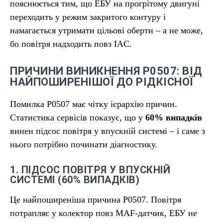
пояснюється тим, що ЕБУ на прогрітому двигуні
переходить у режим закритого контуру і
намагається утримати цільові оберти – а не може,
бо повітря надходить повз IAC.
ПРИЧИНИ ВИНИКНЕННЯ P0507: ВІД
НАЙПОШИРЕНІШОЇ ДО РІДКІСНОЇ
Помилка P0507 має чітку ієрархію причин.
Статистика сервісів показує, що у
60% випадків
винен підсос повітря у впускній системі – і саме з
нього потрібно починати діагностику.
1. ПІДСОС ПОВІТРЯ У ВПУСКНІЙ
СИСТЕМІ (60% ВИПАДКІВ)
Це найпоширеніша причина P0507. Повітря
потрапляє у колектор повз MAF-датчик, ЕБУ не