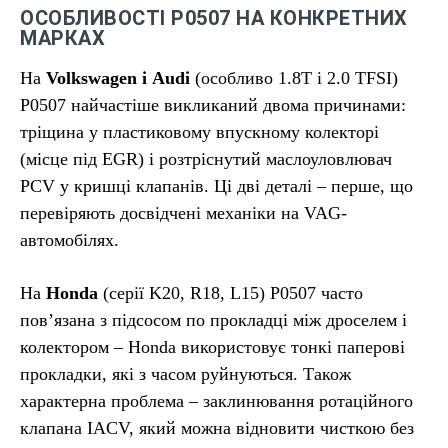
ОСОБЛИВОСТІ P0507 НА КОНКРЕТНИХ
МАРКАХ
На
Volkswagen і Audi
(особливо 1.8T і 2.0 TFSI)
P0507 найчастіше викликаний двома причинами:
тріщина у пластиковому впускному колекторі
(місце під EGR) і розтріснутий маслоуловлювач
PCV у кришці клапанів. Ці дві деталі – перше, що
перевіряють досвідчені механіки на VAG-
автомобілях.
На
Honda
(серії K20, R18, L15) P0507 часто
пов’язана з підсосом по прокладці між дроселем і
колектором – Honda використовує тонкі паперові
прокладки, які з часом руйнуються. Також
характерна проблема – заклинювання ротаційного
клапана IACV, який можна відновити чисткою без