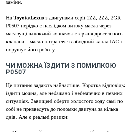
заміни.
На
Toyota/Lexus
з двигунами серії 1ZZ, 2ZZ, 2GR
P0507 нерідко є наслідком витоку масла через
маслоущільнюючий ковпачок стержня дросельного
клапана – масло потрапляє в обхідний канал IAC і
порушує його роботу.
ЧИ МОЖНА ЇЗДИТИ З ПОМИЛКОЮ
P0507
Це питання задають найчастіше. Коротка відповідь:
їздити можна, але небажано і небезпечно в певних
ситуаціях. Завищені оберти холостого ходу самі по
собі не призведуть до поломки двигуна за кілька
днів. Але є реальні ризики: