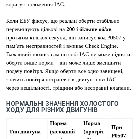
коригує положення IAC.
Коли ЕБУ фіксує, що реальні оберти стабільно
перевищують цільові на
200 і більше об/хв
протягом кількох секунд, він записує код P0507 у
пам’ять несправностей і вмикає Check Engine.
Важливий нюанс: сам по собі IAC не може підняти
оберти вище норми – він може лише зменшити
подачу повітря. Якщо оберти все одно завищені,
значить повітря потрапляє в двигун повз IAC –
через нещільності, тріщини або несправні клапани.
НОРМАЛЬНІ ЗНАЧЕННЯ ХОЛОСТОГО
ХОДУ ДЛЯ РІЗНИХ ДВИГУНІВ
Норма
Норма
При
Тип двигуна
(холодний
(прогріт
P0507