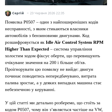
23 Червня 2026 22:35
Сергій
Помилка P0507 – один з найпоширеніших кодів
несправності, з яким стикаються власники
автомобілів з бензиновими двигунами. Код
розшифровується як
Idle Air Control System RPM
Higher Than Expected
– система управління
холостим ходом фіксує оберти, що перевищують
очікуване значення на 200 і більше об/хв.
Проігнорувати цю помилку не вийде: двигун
починає поводитись непередбачувано, витрата
палива зростає, а у деяких випадках машина стає
небезпечною у керуванні.
У цій статті ми детально розберемо, що стоїть за
кодом P0507, чому він з’являється частіше на VW,