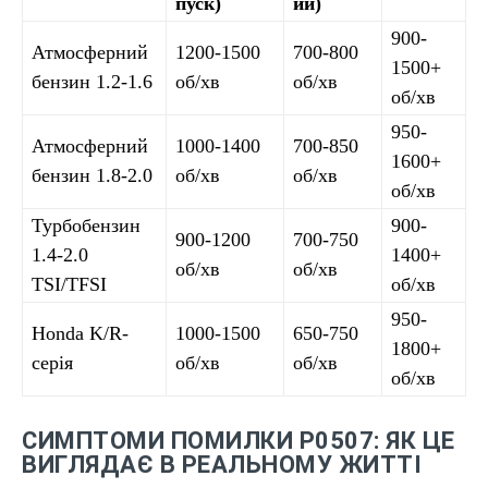
пуск)
ий)
900-
Атмосферний
1200-1500
700-800
1500+
бензин 1.2-1.6
об/хв
об/хв
об/хв
950-
Атмосферний
1000-1400
700-850
1600+
бензин 1.8-2.0
об/хв
об/хв
об/хв
Турбобензин
900-
900-1200
700-750
1.4-2.0
1400+
об/хв
об/хв
TSI/TFSI
об/хв
950-
Honda K/R-
1000-1500
650-750
1800+
серія
об/хв
об/хв
об/хв
СИМПТОМИ ПОМИЛКИ P0507: ЯК ЦЕ
ВИГЛЯДАЄ В РЕАЛЬНОМУ ЖИТТІ