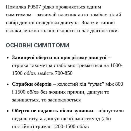
Помилка P0507 рідко проявляється одним
симптомом – зазвичай власник авто помічає цілий
набір дивної поведінки двигуна. Знаючи типові
ознаки, можна значно скоротити час діагностики.
ОСНОВНІ СИМПТОМИ
Завищені оберти на прогрітому двигуні
–
стрілка тахометра стабільно тримається на 1000-
1500 об/хв замість 700-850
Стрибки обертів
– холостий хід “гуляє” між 800
і 1500 об/хв без жодних причин, двигун то
завивається, то заспокоюється
Оберти не падають після зупинки
– відпустили
педаль газу, а двигун ще кілька секунд (або
постійно) тримає 1200-1500 об/хв