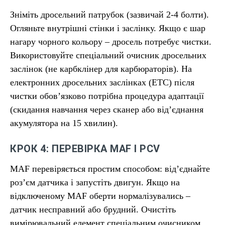
Зніміть дросельний патрубок (зазвичай 2-4 болти).
Огляньте внутрішні стінки і заслінку. Якщо є шар
нагару чорного кольору – дросель потребує чистки.
Використовуйте спеціальний очисник дросельних
заслінок (не карбклінер для карбюраторів). На
електронних дросельних заслінках (ETC) після
чистки обов’язково потрібна процедура адаптації
(скидання навчання через сканер або від’єднання
акумулятора на 15 хвилин).
КРОК 4: ПЕРЕВІРКА MAF І PCV
MAF перевіряється простим способом: від’єднайте
роз’єм датчика і запустіть двигун. Якщо на
відключеному MAF оберти нормалізувались –
датчик несправний або брудний. Очистіть
вимірювальний елемент спеціальним очисником