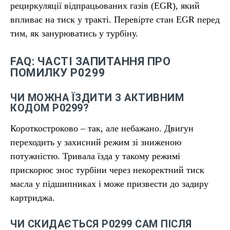
рециркуляції відпрацьованих газів (EGR), який
впливає на тиск у тракті. Перевірте стан EGR перед
тим, як занурюватись у турбіну.
FAQ: ЧАСТІ ЗАПИТАННЯ ПРО
ПОМИЛКУ P0299
ЧИ МОЖНА ЇЗДИТИ З АКТИВНИМ
КОДОМ P0299?
Короткостроково – так, але небажано. Двигун
переходить у захисний режим зі зниженою
потужністю. Тривала їзда у такому режимі
прискорює знос турбіни через некоректний тиск
масла у підшипниках і може призвести до задиру
картриджа.
ЧИ СКИДАЄТЬСЯ P0299 САМ ПІСЛЯ