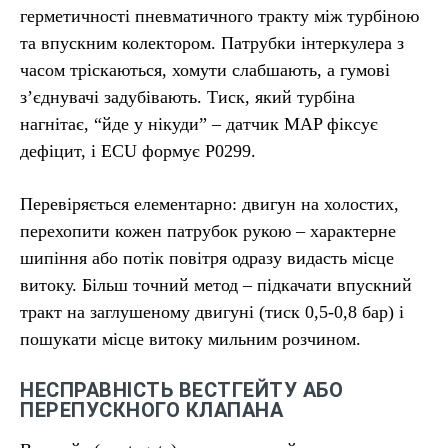
герметичності пневматичного тракту між турбіною
та впускним колектором. Патрубки інтеркулера з
часом тріскаються, хомути слабшають, а гумові
з’єднувачі задубівають. Тиск, який турбіна
нагнітає, “йде у нікуди” – датчик MAP фіксує
дефіцит, і ECU формує P0299.
Перевіряється елементарно: двигун на холостих,
перехопити кожен патрубок рукою – характерне
шипіння або потік повітря одразу видасть місце
витоку. Більш точний метод – підкачати впускний
тракт на заглушеному двигуні (тиск 0,5-0,8 бар) і
пошукати місце витоку мильним розчином.
НЕСПРАВНІСТЬ ВЕСТГЕЙТУ АБО
ПЕРЕПУСКНОГО КЛАПАНА