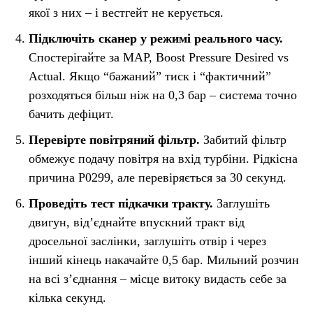
якої з них – і вестгейт не керується.
Підключіть сканер у режимі реального часу.
Спостерігайте за MAP, Boost Pressure Desired vs
Actual. Якщо “бажаний” тиск і “фактичний”
розходяться більш ніж на 0,3 бар – система точно
бачить дефіцит.
Перевірте повітряний фільтр.
Забитий фільтр
обмежує подачу повітря на вхід турбіни. Рідкісна
причина P0299, але перевіряється за 30 секунд.
Проведіть тест підкачки тракту.
Заглушіть
двигун, від’єднайте впускний тракт від
дросельної заслінки, заглушіть отвір і через
інший кінець накачайте 0,5 бар. Мильний розчин
на всі з’єднання – місце витоку видасть себе за
кілька секунд.