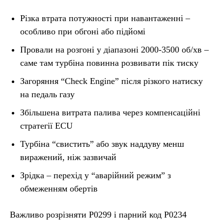
Різка втрата потужності при навантаженні –
особливо при обгоні або підйомі
Провали на розгоні у діапазоні 2000-3500 об/хв –
саме там турбіна повинна розвивати пік тиску
Загоряння “Check Engine” після різкого натиску
на педаль газу
Збільшена витрата палива через компенсаційні
стратегії ECU
Турбіна “свистить” або звук наддуву менш
виражений, ніж зазвичай
Зрідка – перехід у “аварійний режим” з
обмеженням обертів
Важливо розрізняти P0299 і парний код P0234