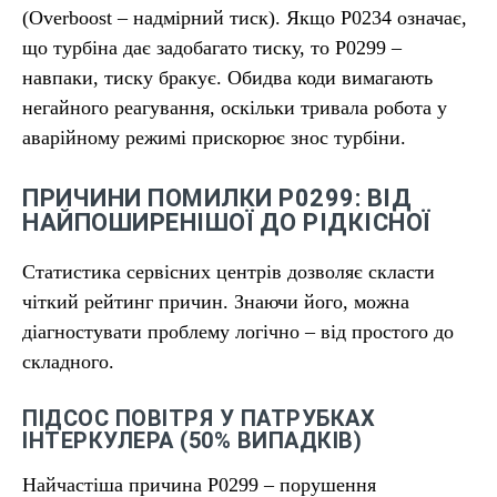
(Overboost – надмірний тиск). Якщо P0234 означає,
що турбіна дає задобагато тиску, то P0299 –
навпаки, тиску бракує. Обидва коди вимагають
негайного реагування, оскільки тривала робота у
аварійному режимі прискорює знос турбіни.
ПРИЧИНИ ПОМИЛКИ P0299: ВІД
НАЙПОШИРЕНІШОЇ ДО РІДКІСНОЇ
Статистика сервісних центрів дозволяє скласти
чіткий рейтинг причин. Знаючи його, можна
діагностувати проблему логічно – від простого до
складного.
ПІДСОС ПОВІТРЯ У ПАТРУБКАХ
ІНТЕРКУЛЕРА (50% ВИПАДКІВ)
Найчастіша причина P0299 – порушення