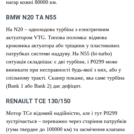
нагар кожні 80000 км.
BMW N20 ТА N55
На N20 – одноходова турбіна з електричним
актуатором VTG. Типова поломка: відмова
кроковика актуатора або тріщини у пластикових
патрубках системи наддуву. На N55 (bi-turbo)
ситуація складніша: є дві турбіни, і P0299 може
виникати при несправності будь-якої з них, або у
спільному тракті. Сканер покаже, яка саме турбіна
(Bank 1 або Bank 2) дає дефіцит.
RENAULT TCE 130/150
Мотор TCe відомий надійністю, але і тут P0299
зустрічається – переважно через старіння патрубків
(гума твердне до 100000 км) та засмічення клапана