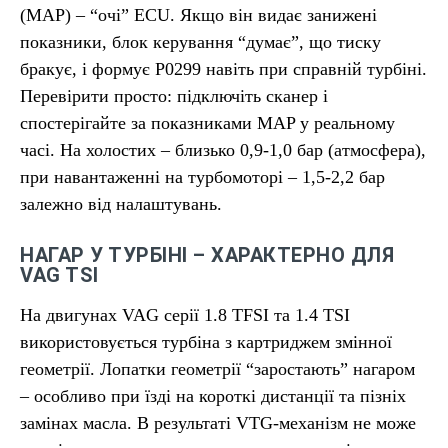
(MAP) – “очі” ECU. Якщо він видає занижені
показники, блок керування “думає”, що тиску
бракує, і формує P0299 навіть при справній турбіні.
Перевірити просто: підключіть сканер і
спостерігайте за показниками MAP у реальному
часі. На холостих – близько 0,9-1,0 бар (атмосфера),
при навантаженні на турбомоторі – 1,5-2,2 бар
залежно від налаштувань.
НАГАР У ТУРБІНІ – ХАРАКТЕРНО ДЛЯ
VAG TSI
На двигунах VAG серії 1.8 TFSI та 1.4 TSI
використовується турбіна з картриджем змінної
геометрії. Лопатки геометрії “заростають” нагаром
– особливо при їзді на короткі дистанції та пізніх
замінах масла. В результаті VTG-механізм не може