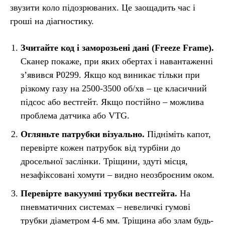
звузити коло підозрюваних. Це заощадить час і
гроші на діагностику.
Зчитайте код і заморозьені дані (Freeze Frame).
Сканер покаже, при яких обертах і навантаженні
з’явився P0299. Якщо код виникає тільки при
різкому газу на 2500-3500 об/хв – це класичний
підсос або вестгейт. Якщо постійно – можлива
проблема датчика або VTG.
Огляньте патрубки візуально.
Підніміть капот,
перевірте кожен патрубок від турбіни до
дросельної заслінки. Тріщини, здуті місця,
незафіксовані хомути – видно неозброєним оком.
Перевірте вакуумні трубки вестгейта.
На
пневматичних системах – невеличкі гумові
трубки діаметром 4-6 мм. Тріщина або злам будь-