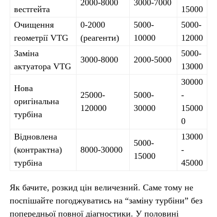
2000-8000
3000-7000
вестгейта
15000
Очищення
0-2000
5000-
5000-
геометрії VTG
(реагенти)
10000
12000
Заміна
5000-
3000-8000
2000-5000
актуатора VTG
13000
30000
Нова
25000-
5000-
-
оригінальна
120000
30000
15000
турбіна
0
Відновлена
13000
5000-
(контрактна)
8000-30000
-
15000
турбіна
45000
Як бачите, розкид цін величезний. Саме тому не
поспішайте погоджуватись на “заміну турбіни” без
попередньої повної діагностики. У половині