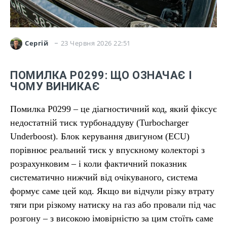
23 Червня 2026 22:51
Сергій
ПОМИЛКА P0299: ЩО ОЗНАЧАЄ І
ЧОМУ ВИНИКАЄ
Помилка P0299 – це діагностичний код, який фіксує
недостатній тиск турбонаддуву (Turbocharger
Underboost). Блок керування двигуном (ECU)
порівнює реальний тиск у впускному колекторі з
розрахунковим – і коли фактичний показник
систематично нижчий від очікуваного, система
формує саме цей код. Якщо ви відчули різку втрату
тяги при різкому натиску на газ або провали під час
розгону – з високою імовірністю за цим стоїть саме