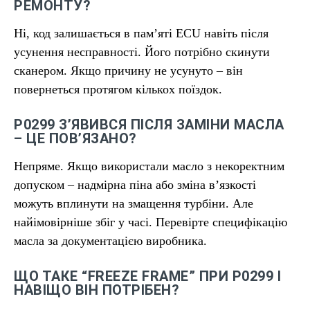
РЕМОНТУ?
Ні, код залишається в пам’яті ECU навіть після
усунення несправності. Його потрібно скинути
сканером. Якщо причину не усунуто – він
повернеться протягом кількох поїздок.
P0299 З’ЯВИВСЯ ПІСЛЯ ЗАМІНИ МАСЛА
– ЦЕ ПОВ’ЯЗАНО?
Непряме. Якщо використали масло з некоректним
допуском – надмірна піна або зміна в’язкості
можуть вплинути на змащення турбіни. Але
найімовірніше збіг у часі. Перевірте специфікацію
масла за документацією виробника.
ЩО ТАКЕ “FREEZE FRAME” ПРИ P0299 І
НАВІЩО ВІН ПОТРІБЕН?