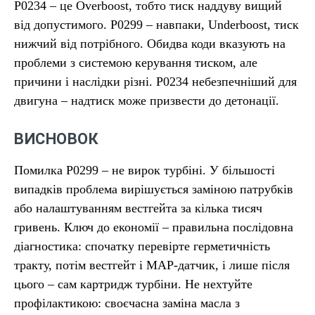
P0234 – це Overboost, тобто тиск наддуву вищий
від допустимого. P0299 – навпаки, Underboost, тиск
нижчий від потрібного. Обидва коди вказують на
проблеми з системою керування тиском, але
причини і наслідки різні. P0234 небезпечніший для
двигуна – надтиск може призвести до детонації.
ВИСНОВОК
Помилка P0299 – не вирок турбіні. У більшості
випадків проблема вирішується заміною патрубків
або налаштуванням вестгейта за кілька тисяч
гривень. Ключ до економії – правильна послідовна
діагностика: спочатку перевірте герметичність
тракту, потім вестгейт і MAP-датчик, і лише після
цього – сам картридж турбіни. Не нехтуйте
профілактикою: своєчасна заміна масла з