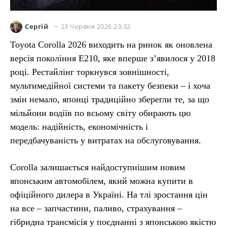
23 Червня 2026 23:32
Сергій
Toyota Corolla 2026 виходить на ринок як оновлена
версія покоління E210, яке вперше з’явилося у 2018
році. Рестайлінг торкнувся зовнішності,
мультимедійної системи та пакету безпеки – і хоча
змін немало, японці традиційно зберегли те, за що
мільйони водіїв по всьому світу обирають цю
модель: надійність, економічність і
передбачуваність у витратах на обслуговування.
Corolla залишається найдоступнішим новим
японським автомобілем, який можна купити в
офіційного дилера в Україні. На тлі зростання цін
на все – запчастини, паливо, страхування –
гібридна трансмісія у поєднанні з японською якістю