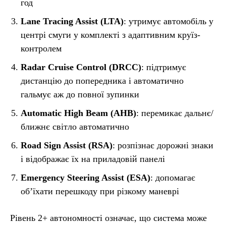
год
Lane Tracing Assist (LTA)
: утримує автомобіль у
центрі смуги у комплекті з адаптивним круїз-
контролем
Radar Cruise Control (DRCC)
: підтримує
дистанцію до попередника і автоматично
гальмує аж до повної зупинки
Automatic High Beam (AHB)
: перемикає дальнє/
ближнє світло автоматично
Road Sign Assist (RSA)
: розпізнає дорожні знаки
і відображає їх на приладовій панелі
Emergency Steering Assist (ESA)
: допомагає
об’їхати перешкоду при різкому маневрі
Рівень 2+ автономності означає, що система може