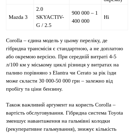
2.0
900 000 – 1
Mazda 3
SKYACTIV-
Ні
400 000
G / 2.5
Corolla – єдина модель у цьому переліку, де
гібридна трансмісія є стандартною, а не доплатою
або окремою версією. При середній витраті 4-5
л/100 км у міському циклі різниця у витратах на
паливо порівняно з Elantra чи Cerato за рік їзди
може скласти 30 000-50 000 грн – залежно від
пробігу та ціни бензину.
Також важливий аргумент на користь Corolla –
вартість обслуговування. Гібридна система Toyota
зменшує навантаження на гальмівні колодки
(рекуперативне гальмування), знижує кількість