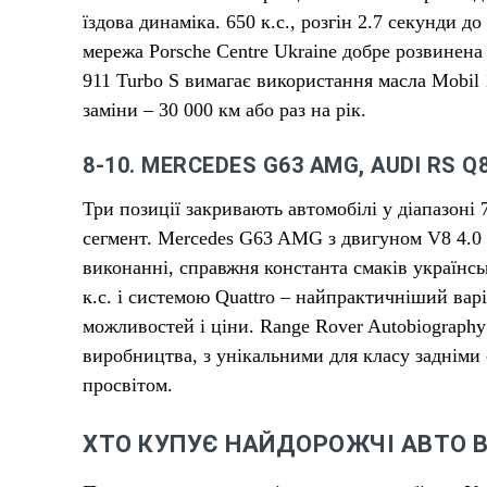
їздова динаміка. 650 к.с., розгін 2.7 секунди 
мережа Porsche Centre Ukraine добре розвинена 
911 Turbo S вимагає використання масла Mobil 
заміни – 30 000 км або раз на рік.
8-10. MERCEDES G63 AMG, AUDI RS 
Три позиції закривають автомобілі у діапазоні 
сегмент. Mercedes G63 AMG з двигуном V8 4.0 b
виконанні, справжня константа смаків українс
к.с. і системою Quattro – найпрактичніший ва
можливостей і ціни. Range Rover Autobiograp
виробництва, з унікальними для класу задніми
просвітом.
ХТО КУПУЄ НАЙДОРОЖЧІ АВТО В