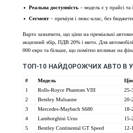
Реальна доступність
– модель є у прайсі та
Сегмент
– преміум і люкс-клас, без бюджетн
Варто зазначити, що ціни на преміальні автомоб
акцизний збір, ПДВ 20% і мито. Для автомобілі
000 євро та більше, що помітно впливає на фін
ТОП-10 НАЙДОРОЖЧИХ АВТО В УК
#
Модель
Цін
1
Rolls-Royce Phantom VIII
25-
2
Bentley Mulsanne
20-
3
Mercedes-Maybach S680
18-
4
Lamborghini Urus
15-
5
Bentley Continental GT Speed
12-