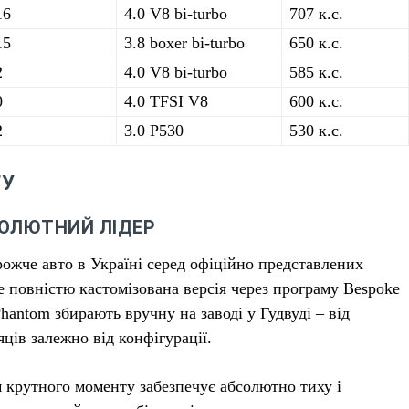
16
4.0 V8 bi-turbo
707 к.с.
15
3.8 boxer bi-turbo
650 к.с.
2
4.0 V8 bi-turbo
585 к.с.
0
4.0 TFSI V8
600 к.с.
2
3.0 P530
530 к.с.
ГУ
БСОЛЮТНИЙ ЛІДЕР
рожче авто в Україні серед офіційно представлених
ле повністю кастомізована версія через програму Bespoke
antom збирають вручну на заводі у Гудвуді – від
ців залежно від конфігурації.
м крутного моменту забезпечує абсолютно тиху і