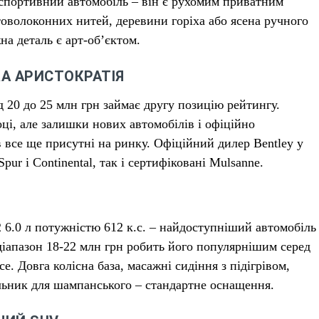
к спортивний автомобіль – він є рухомим приватним
товолоконних нитей, деревини горіха або ясена ручного
на деталь є арт-об’єктом.
КА АРИСТОКРАТІЯ
д 20 до 25 млн грн займає другу позицію рейтингу.
ці, але залишки нових автомобілів і офіційно
в все ще присутні на ринку. Офіційний дилер Bentley у
pur і Continental, так і сертифіковані Mulsanne.
6.0 л потужністю 612 к.с. – найдоступніший автомобіль
діапазон 18-22 млн грн робить його популярнішим серед
ce. Довга колісна база, масажні сидіння з підігрівом,
ьник для шампанського – стандартне оснащення.