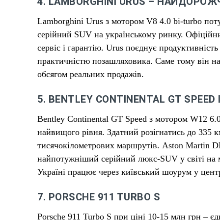
4. LAMBORGHINI URUS – НАЙДОРОЖ
Lamborghini Urus з мотором V8 4.0 bi-turbo по
серійний SUV на українському ринку. Офіційни
сервіс і гарантію. Urus поєднує продуктивність 
практичністю позашляховика. Саме тому він на
обсягом реальних продажів.
5. BENTLEY CONTINENTAL GT SPEED І
Bentley Continental GT Speed з мотором W12 6.0 
найвищого рівня. Здатний розігнатись до 335 
тисячокілометрових маршрутів. Aston Martin DB
найпотужніший серійний люкс-SUV у світі на м
Україні працює через київський шоурум у центр
7. PORSCHE 911 TURBO S
Porsche 911 Turbo S при ціні 10-15 млн грн – є