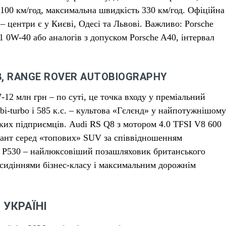
до 100 км/год, максимальна швидкість 330 км/год. Офіційна
– центри є у Києві, Одесі та Львові. Важливо: Porsche
1 0W-40 або аналогів з допуском Porsche A40, інтервал
Q8, RANGE ROVER AUTOBIOGRAPHY
7-12 млн грн – по суті, це точка входу у преміальний
i-turbo і 585 к.с. – культова «Гєлєнд» у найпотужнішому
ьких підприємців. Audi RS Q8 з мотором 4.0 TFSI V8 600
ріант серед «топових» SUV за співвідношенням
hy P530 – найлюксовіший позашляховик британського
 сидіннями бізнес-класу і максимальним дорожнім
 УКРАЇНІ