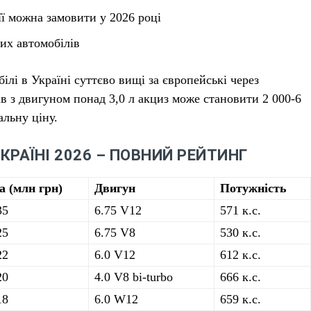
 її можна замовити у 2026 році
их автомобілів
ілі в Україні суттєво вищі за європейські через
в з двигуном понад 3,0 л акциз може становити 2 000-6
альну ціну.
РАЇНІ 2026 – ПОВНИЙ РЕЙТИНГ
а (млн грн)
Двигун
Потужність
35
6.75 V12
571 к.с.
25
6.75 V8
530 к.с.
22
6.0 V12
612 к.с.
20
4.0 V8 bi-turbo
666 к.с.
18
6.0 W12
659 к.с.