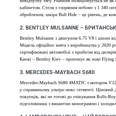
невідчутну тягу. Phantom позиціонується не я
кабінетом. Стеля з «зоряним небом» з 1 340 оп
оброблення, шкіра Bull Hide – це рівень, де кож
2. BENTLEY MULSANNE – БРИТАНСЬ
Bentley Mulsanne з двигуном 6.75 V8 і ціною ві
Модель офіційно знята з виробництва у 2020 ро
сертифіковані автомобілі з пробігом від дилері
Києві – Bentley Kiev – пропонує як нові Flying S
3. MERCEDES-MAYBACH S680
Mercedes-Maybach S680 4MATIC з мотором V12 
у справжньому ультра-люкс сегменті. Ціновий 
покупців, які не готові до очікування Rolls-Roy
підголовники з вишитою монограмою і холодил