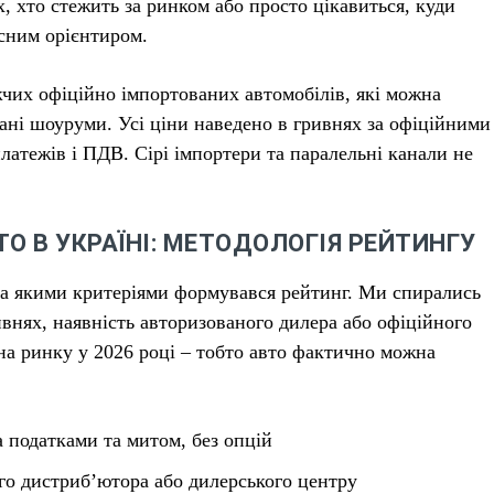
х, хто стежить за ринком або просто цікавиться, куди
исним орієнтиром.
жчих офіційно імпортованих автомобілів, які можна
вані шоуруми. Усі ціни наведено в гривнях за офіційними
атежів і ПДВ. Сірі імпортери та паралельні канали не
 В УКРАЇНІ: МЕТОДОЛОГІЯ РЕЙТИНГУ
за якими критеріями формувався рейтинг. Ми спирались
ивнях, наявність авторизованого дилера або офіційного
 на ринку у 2026 році – тобто авто фактично можна
а податками та митом, без опцій
го дистриб’ютора або дилерського центру