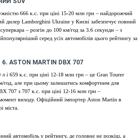
ЧИЙ SUV
тужністю 666 к.с. при ціні 15-20 млн грн – найдорожчий
й дилер Lamborghini Ukraine у Києві забезпечує повний
суперкара – розгін до 100 км/год за 3.6 секунди – з
йпопулярніший серед усіх автомобілів цього рейтингу за
 6. ASTON MARTIN DBX 707
л і 659 к.с. при ціні 12-18 млн грн – це Gran Tourer
км/год, але при цьому залишатись комфортним для
X 707 з 707 к.с. при ціні 12-16 млн грн –
омент виходу. Офіційний імпортер Aston Martin в
і міста.
диний автомобіль у рейтингу, де головне не розкіш, а