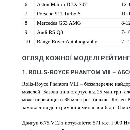
6
Aston Martin DBX 707
12-
7
Porsche 911 Turbo S
10-
8
Mercedes G63 AMG
8-1
9
Audi RS Q8
7-1
10
Range Rover Autobiography
7-1
ОГЛЯД КОЖНОЇ МОДЕЛІ РЕЙТИН
1. ROLLS-ROYCE PHANTOM VIII – А
Rolls-Royce Phantom VIII – беззаперечне найдо
моделей. Базова ціна стартує від 25 млн грн, а
може перевищити 35 млн грн і більше. Кожен Ph
замовлення до отримання минає від 6 до 18 міся
Двигун 6.75 V12 з потужністю 571 к.с. і 900 Н