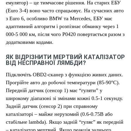
емулятор) – це тимчасове рішення. На старих ЕБУ
(Euro 3-4) воно часто спрацьовує. На сучасних авто
з Euro 6, особливо BMW та Mercedes, ЕБУ має
адаптивний алгоритм і розпізнає обманку через 1
000-5 000 км, після чого P0420 повертається разом з
додатковими кодами.
ЯК ВІДРІЗНИТИ МЕРТВИЙ КАТАЛІЗАТОР
ВІД НЕСПРАВНОЇ ЛЯМБДИ?
Підключіть OBD2-сканер з функцією живих даних.
Прогрійте авто до робочої температури (85-90°C).
Передній датчик (сенсор 1) має “гуляти” у
широкому діапазоні зі змінами кожні 0.5-1 секунду.
Задній датчик (сенсор 2) при справному
каталізаторі – майже нерухомий (0.6-0.75В або
стабільне lambda). Якщо задній “гуляє” як передній
– каталізатор мертвий. Якщо реакція заднього