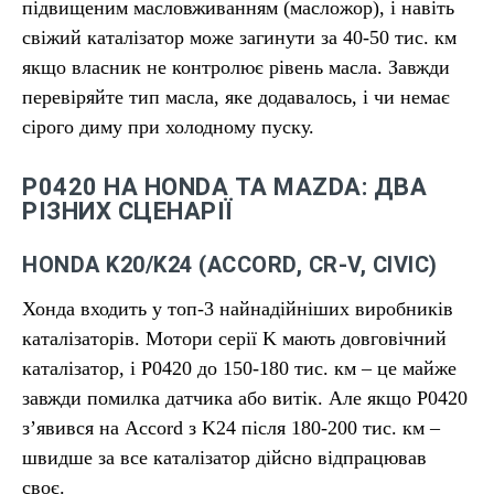
підвищеним масловживанням (масложор), і навіть
свіжий каталізатор може загинути за 40-50 тис. км
якщо власник не контролює рівень масла. Завжди
перевіряйте тип масла, яке додавалось, і чи немає
сірого диму при холодному пуску.
P0420 НА HONDA ТА MAZDA: ДВА
РІЗНИХ СЦЕНАРІЇ
HONDA K20/K24 (ACCORD, CR-V, CIVIC)
Хонда входить у топ-3 найнадійніших виробників
каталізаторів. Мотори серії K мають довговічний
каталізатор, і P0420 до 150-180 тис. км – це майже
завжди помилка датчика або витік. Але якщо P0420
з’явився на Accord з K24 після 180-200 тис. км –
швидше за все каталізатор дійсно відпрацював
своє.