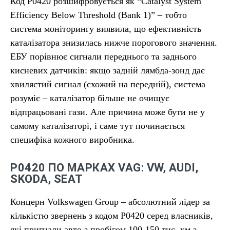
Код P0420 розшифровується як “Catalyst System
Efficiency Below Threshold (Bank 1)” – тобто
система моніторингу виявила, що ефективність
каталізатора знизилась нижче порогового значення.
ЕБУ порівнює сигнали переднього та заднього
кисневих датчиків: якщо задній лямбда-зонд дає
хвилястий сигнал (схожий на передній), система
розуміє – каталізатор більше не очищує
відпрацьовані гази. Але причина може бути не у
самому каталізаторі, і саме тут починається
специфіка кожного виробника.
P0420 ПО МАРКАХ VAG: VW, AUDI,
SKODA, SEAT
Концерн Volkswagen Group – абсолютний лідер за
кількістю звернень з кодом P0420 серед власників,
які пригнали авто з пробігом 100-150 тис. км з