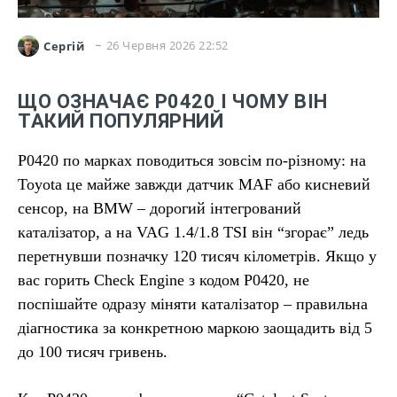
26 Червня 2026 22:52
Сергій
ЩО ОЗНАЧАЄ P0420 І ЧОМУ ВІН
ТАКИЙ ПОПУЛЯРНИЙ
P0420 по марках поводиться зовсім по-різному: на
Toyota це майже завжди датчик MAF або кисневий
сенсор, на BMW – дорогий інтегрований
каталізатор, а на VAG 1.4/1.8 TSI він “згорає” ледь
перетнувши позначку 120 тисяч кілометрів. Якщо у
вас горить Check Engine з кодом P0420, не
поспішайте одразу міняти каталізатор – правильна
діагностика за конкретною маркою заощадить від 5
до 100 тисяч гривень.