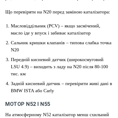
Що перевіряти на N20 перед заміною каталізатора:
Масловіддільник (PCV) – якщо засмічений,
масло іде у впуск і забиває каталізатор
Сальник кришки клапанів – типова слабка точка
N20
Передній кисневий датчик (широкосмуговий
LSU 4.9) – виходить з ладу на N20 після 80-100
тис. км
Задній кисневий датчик – перевірити живі дані в
BMW ISTA або Carly
МОТОР N52 І N55
На атмосферному N52 каталізатор менш схильний