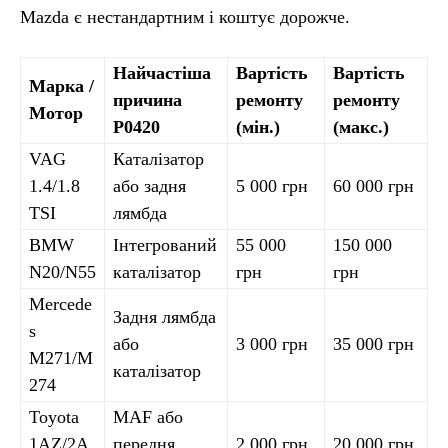
Mazda є нестандартним і коштує дорожче.
Найчастіша
Вартість
Вартість
Марка /
причина
ремонту
ремонту
Мотор
P0420
(мін.)
(макс.)
VAG
Каталізатор
1.4/1.8
або задня
5 000 грн
60 000 грн
TSI
лямбда
BMW
Інтегрований
55 000
150 000
N20/N55
каталізатор
грн
грн
Mercede
Задня лямбда
s
або
3 000 грн
35 000 грн
M271/M
каталізатор
274
Toyota
MAF або
1AZ/2A
передня
2 000 грн
20 000 грн