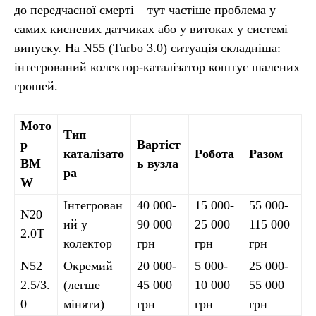
до передчасної смерті – тут частіше проблема у
самих кисневих датчиках або у витоках у системі
випуску. На N55 (Turbo 3.0) ситуація складніша:
інтегрований колектор-каталізатор коштує шалених
грошей.
Мото
Тип
р
Вартіст
каталізато
Робота
Разом
BM
ь вузла
ра
W
Інтегрован
40 000-
15 000-
55 000-
N20
ий у
90 000
25 000
115 000
2.0T
колектор
грн
грн
грн
N52
Окремий
20 000-
5 000-
25 000-
2.5/3.
(легше
45 000
10 000
55 000
0
міняти)
грн
грн
грн