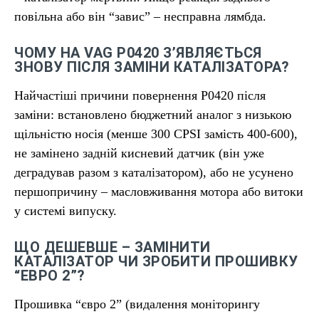
повільна або він “завис” – несправна лямбда.
ЧОМУ НА VAG P0420 З’ЯВЛЯЄТЬСЯ
ЗНОВУ ПІСЛЯ ЗАМІНИ КАТАЛІЗАТОРА?
Найчастіші причини повернення P0420 після
заміни: встановлено бюджетний аналог з низькою
щільністю носія (менше 300 CPSI замість 400-600),
не замінено задній кисневий датчик (він уже
деградував разом з каталізатором), або не усунено
першопричину – масловживання мотора або витоки
у системі випуску.
ЩО ДЕШЕВШЕ – ЗАМІНИТИ
КАТАЛІЗАТОР ЧИ ЗРОБИТИ ПРОШИВКУ
“ЕВРО 2”?
Прошивка “євро 2” (видалення моніторингу