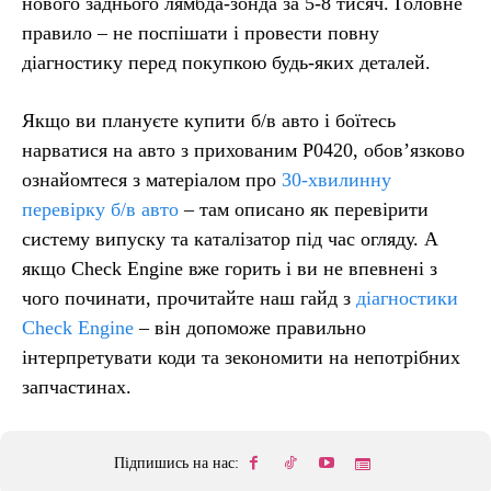
нового заднього лямбда-зонда за 5-8 тисяч. Головне
правило – не поспішати і провести повну
діагностику перед покупкою будь-яких деталей.
Якщо ви плануєте купити б/в авто і боїтесь
нарватися на авто з прихованим P0420, обов’язково
ознайомтеся з матеріалом про
30-хвилинну
перевірку б/в авто
– там описано як перевірити
систему випуску та каталізатор під час огляду. А
якщо Check Engine вже горить і ви не впевнені з
чого починати, прочитайте наш гайд з
діагностики
Check Engine
– він допоможе правильно
інтерпретувати коди та зекономити на непотрібних
запчастинах.
Підпишись на нас: