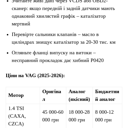
Зчитайте живі дані через VCDS або OBD2-
сканер: якщо передній і задній датчики мають
однаковий хвилястий графік – каталізатор
мертвий
Перевірте сальники клапанів – масло в
циліндрах знищує каталізатор за 20-30 тис. км
Огляньте фланці випуску на витоки –
несправний прокладок дає хибний P0420
Ціни на VAG (2025-2026):
Оригіна
Аналог
Бюджетни
Мотор
л
(якісний)
й аналог
1.4 TSI
45 000-60
18 000-28
8 000-12
(CAXA,
000 грн
000 грн
000 грн
CZCA)