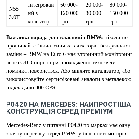
Інтегрован
60 000-
20 000-
80 000-
N55
ий у
120 000
30 000
150 000
3.0T
колектор
грн
грн
грн
Важлива порада для власників BMW:
ніколи не
прошивайте “видалення каталізатора” без фізичної
заміни – BMW на Euro 6 має вторинний моніторинг
через OBD порт і при проходженні техогляду
помилка повернеться. Або міняйте каталізатор, або
використовуйте сертифіковані аналоги з металевою
підкладкою 400 CPSI.
P0420 НА MERCEDES: НАЙПРОСТІША
КОНСТРУКЦІЯ СЕРЕД ПРЕМІУМ
Mercedes-Benz у питанні P0420 по марках має одну
значну перевагу перед BMW: у більшості моторів