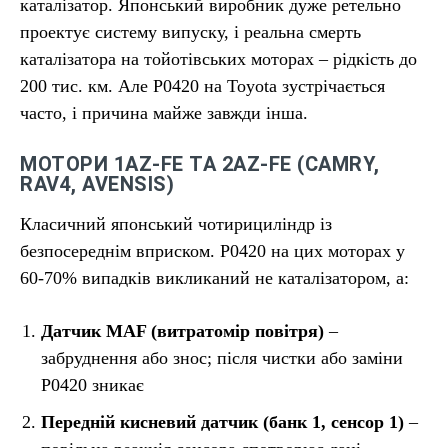
каталізатор. Японський виробник дуже ретельно
проектує систему випуску, і реальна смерть
каталізатора на тойотівських моторах – рідкість до
200 тис. км. Але P0420 на Toyota зустрічається
часто, і причина майже завжди інша.
МОТОРИ 1AZ-FE ТА 2AZ-FE (CAMRY,
RAV4, AVENSIS)
Класичний японський чотирициліндр із
безпосереднім вприском. P0420 на цих моторах у
60-70% випадків викликаний не каталізатором, а:
Датчик MAF (витратомір повітря)
–
забруднення або знос; після чистки або заміни
P0420 зникає
Передній кисневий датчик (банк 1, сенсор 1)
–