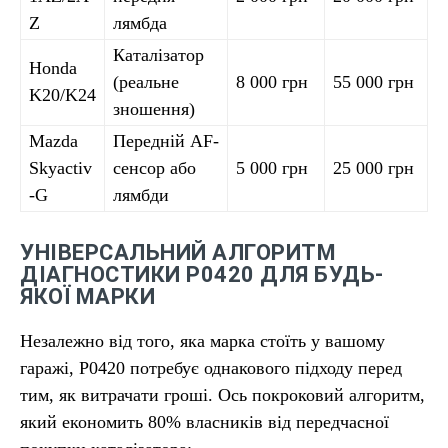
Z
лямбда
Каталізатор
Honda
(реальне
8 000 грн
55 000 грн
K20/K24
зношення)
Mazda
Передній AF-
Skyactiv
сенсор або
5 000 грн
25 000 грн
-G
лямбди
УНІВЕРСАЛЬНИЙ АЛГОРИТМ
ДІАГНОСТИКИ P0420 ДЛЯ БУДЬ-
ЯКОЇ МАРКИ
Незалежно від того, яка марка стоїть у вашому
гаражі, P0420 потребує однакового підходу перед
тим, як витрачати гроші. Ось покроковий алгоритм,
який економить 80% власників від передчасної