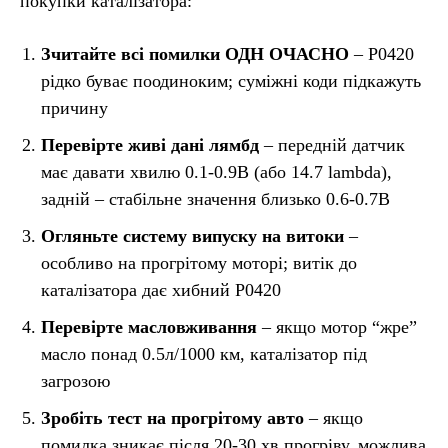
покупки каталізатора:
Зчитайте всі помилки ОДН ОЧАСНО
– P0420
рідко буває поодиноким; суміжні коди підкажуть
причину
Перевірте живі дані лямбд
– передній датчик
має давати хвилю 0.1-0.9В (або 14.7 lambda),
задній – стабільне значення близько 0.6-0.7В
Огляньте систему випуску на витоки
–
особливо на прогрітому моторі; витік до
каталізатора дає хибний P0420
Перевірте масловживання
– якщо мотор “жре”
масло понад 0.5л/1000 км, каталізатор під
загрозою
Зробіть тест на прогрітому авто
– якщо
помилка зникає після 20-30 хв прогріву, можлива