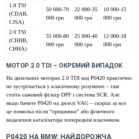
1.8 TSI
50 000-70
22 000-35
10 000-15
(CDAB,
000 грн
000 грн
000 грн
CJSA)
2.0 TSI
55 000-80
25 000-40
12 000-18
(CHHB,
000 грн
000 грн
000 грн
CHHA)
МОТОР 2.0 TDI – ОКРЕМИЙ ВИПАДОК
На дизельних моторах 2.0 TDI код P0420 практично
не зустрічається у класичному розумінні – там
стоїть сажовий фільтр DPF і система SCR. Але
якщо бачите P0420 на дизелі VAG – скоріш за все
це помилка після “прошивки” або фізичного
видалення каталізатора попереднім власником.
P0420 НА BMW: НАЙДОРОЖЧА