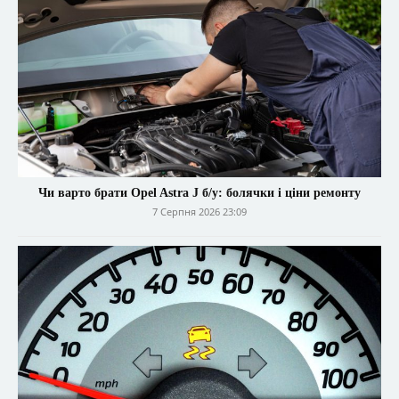
Чи варто брати Opel Astra J б/у: болячки і ціни ремонту
7 Серпня 2026 23:09