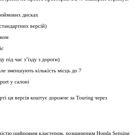
-дюймових дисках
стандартних версій)
іком
ic
у під час з’їзду з дороги)
але зменшують кількість місць до 7
port у салоні
рті ця версія коштує дорожче за Touring через
вністю цифровим кластером, розширеним Honda Sensing