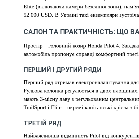
Elite (включаючи камери безсліпої зони), пам’
52 000 USD. В Україні такі екземпляри зустріч
САЛОН ТА ПРАКТИЧНІСТЬ: ЩО В
Простір – головний козир Honda Pilot 4. Завдяк
автомобіль пропонує справді комфортний третій
ПЕРШИЙ І ДРУГИЙ РЯДИ
Перший ряд отримав електроналаштування для во
Рульова колонка регулюється в двох площинах. 
мають 3-місну лаву з регульованим центральним
TrailSport і Elite – окремі капітанські крісла 
ТРЕТІЙ РЯД
Найважливіша відмінність Pilot від конкуренті