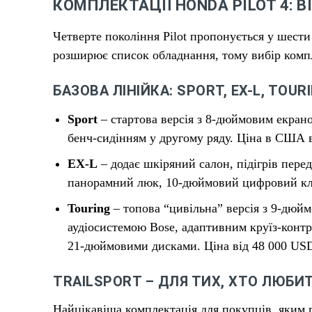
КОМПЛЕКТАЦІЇ HONDA PILOT 4: В
Четверте покоління Pilot пропонується у шест
розширює список обладнання, тому вибір компл
БАЗОВА ЛІНІЙКА: SPORT, EX-L, TOUR
Sport
– стартова версія з 8-дюймовим екрано
бенч-сидінням у другому ряду. Ціна в США 
EX-L
– додає шкіряний салон, підігрів перед
панорамний люк, 10-дюймовий цифровий кла
Touring
– топова “цивільна” версія з 9-дю
аудіосистемою Bose, адаптивним круїз-контр
21-дюймовими дисками. Ціна від 48 000 US
TRAILSPORT – ДЛЯ ТИХ, ХТО ЛЮБ
Найцікавіша комплектація для покупців, яким п