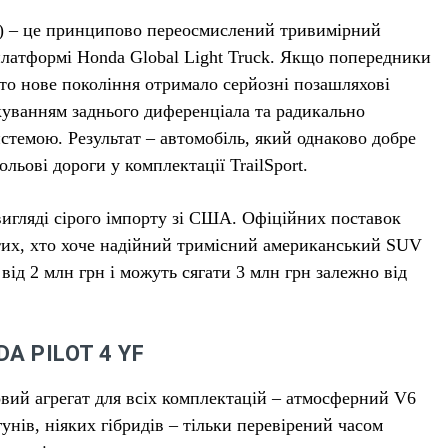
оку) – це принципово переосмислений тривимірний
платформі Honda Global Light Truck. Якщо попередники
 то нове покоління отримало серйозні позашляхові
куванням заднього диференціала та радикально
темою. Результат – автомобіль, який однаково добре
льові дороги у комплектації TrailSport.
вигляді сірого імпорту зі США. Офіційних поставок
 тих, хто хоче надійний тримісний американський SUV
від 2 млн грн і можуть сягати 3 млн грн залежно від
A PILOT 4 YF
овий агрегат для всіх комплектацій – атмосферний V6
гунів, ніяких гібридів – тільки перевірений часом