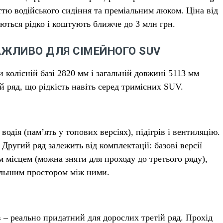
яттю водійського сидіння та преміальним люком. Ціна від
аються рідко і коштують ближче до 3 млн грн.
АЖЛИВО ДЛЯ СІМЕЙНОГО SUV
и колісній базі 2820 мм і загальній довжині 5113 мм
 ряд, що рідкість навіть серед тримісних SUV.
дія (пам’ять у топових версіях), підігрів і вентиляцію.
Другий ряд залежить від комплектації: базові версії
 місцем (можна зняти для проходу до третього ряду),
з більшим простором між ними.
в – реально придатний для дорослих третій ряд. Прохід