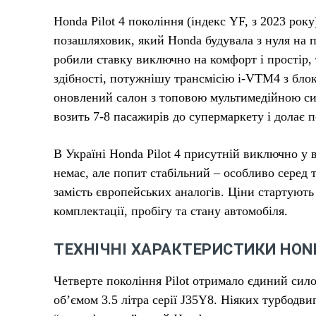
Honda Pilot 4 покоління (індекс YF, з 2023 р
позашляховик, який Honda будувала з нуля на 
робили ставку виключно на комфорт і простір,
здібності, потужнішу трансмісію i-VTM4 з бло
оновлений салон з топовою мультимедійною сис
возить 7-8 пасажирів до супермаркету і долає по
В Україні Honda Pilot 4 присутній виключно у 
немає, але попит стабільний – особливо серед
замість європейських аналогів. Ціни стартують 
комплектації, пробігу та стану автомобіля.
ТЕХНІЧНІ ХАРАКТЕРИСТИКИ HOND
Четверте покоління Pilot отримало єдиний сил
об’ємом 3.5 літра серії J35Y8. Ніяких турбодви