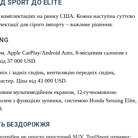
ІД SPORT ДО ELITE
и комплектаціях на ринку США. Кожна наступна суттєво
ектації для сірого імпорту – важливе рішення.
ING
м, Apple CarPlay/Android Auto, 8-місцевим салоном з
від 37 000 USD.
ніх і задніх сидінь, вентиляцію передніх сидінь,
стер. Ціна від 43 000 USD.
ймовим мультимедійним екраном, 12-гучномовною
олем з функцією зупинки, системою Honda Sensing Elite,
D.
ИТЬ БЕЗДОРІЖЖЯ
отрібен не просто просторий SUV. TrailSport отримує: