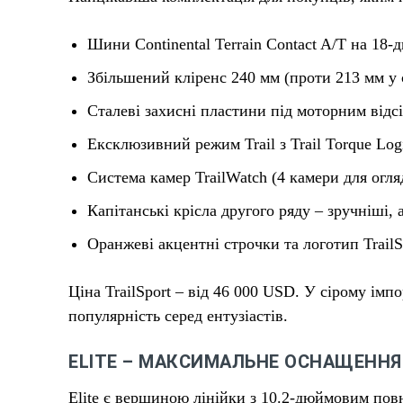
Шини Continental Terrain Contact A/T на 18
Збільшений кліренс 240 мм (проти 213 мм у 
Сталеві захисні пластини під моторним відс
Ексклюзивний режим Trail з Trail Torque Log
Система камер TrailWatch (4 камери для огляд
Капітанські крісла другого ряду – зручніші, 
Оранжеві акцентні строчки та логотип TrailS
Ціна TrailSport – від 46 000 USD. У сірому імпо
популярність серед ентузіастів.
ELITE – МАКСИМАЛЬНЕ ОСНАЩЕННЯ
Elite є вершиною лінійки з 10.2-дюймовим по