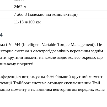
2462 л
7 або 8 (залежно від комплектації)
11-13 л/100 км
4
ма i-VTM4 (Intelligent Variable Torque Management). Це
екторна система з електрогідравлічно керованим заднім
ати крутний момент на кожне заднє колесо окремо, що
лизькому покритті.
диференціал витримує на 40% більший крутний момент
ктації TrailSport система отримує ексклюзивний Trail
зацію моменту з гальмівним векторингом передніх коліс