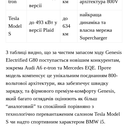
tron
км
архітектура 800V
версії
найкраща
Tesla
до
до 493 кВт у
динаміка та
Model
634
версії Plaid
власна мережа
S
км
Supercharger
З таблиці видно, що за чистим запасом ходу Genesis
Electrified G80 поступається новішим конкурентам,
зокрема Audi A6 e-tron та Mercedes EQE. Проте
модель компенсує це унікальним поєднанням 800-
вольтової архітектури, яка забезпечує швидку
зарядку, та фірмового преміум-комфорту Genesis,
який багато оглядачів оцінюють як більш
“аналоговий” та спокійний порівняно з
технологічно перевантаженим салоном Tesla Model
S чи надто спортивним характером BMW i5.