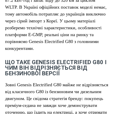
87.2 кВт·год і запас ходу до 520 км за циклом
WLTP. В Україні офіційних поставок моделі немає,
тому автомобіль потрапляє до українців виключно
через сірий імпорт з Кореї. У цьому матеріалі
розберемо технічні характеристики, особливості
платформи E-GMP, реальні ціни на ринку та
порівняємо Genesis Electrified G80 з головними
конкурентами.
ЩО ТАКЕ GENESIS ELECTRIFIED G80 І
ЧИМ ВІН ВІДРІЗНЯЄТЬСЯ ВІД
БЕНЗИНОВОЇ ВЕРСІЇ
Зовні Genesis Electrified G80 майже не відрізняється
від класичного G80 із бензиновим чи дизельним
двигуном. Це свідома стратегія бренду: покупець
преміум-седана не завжди хоче демонструвати
оточенню, що їздить на електриці, а хоче отримати