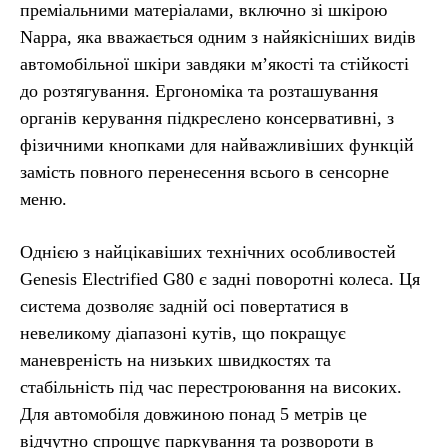
преміальними матеріалами, включно зі шкірою
Nappa, яка вважається одним з найякісніших видів
автомобільної шкіри завдяки м’якості та стійкості
до розтягування. Ергономіка та розташування
органів керування підкреслено консервативні, з
фізичними кнопками для найважливіших функцій
замість повного перенесення всього в сенсорне
меню.
Однією з найцікавіших технічних особливостей
Genesis Electrified G80 є задні поворотні колеса. Ця
система дозволяє задній осі повертатися в
невеликому діапазоні кутів, що покращує
маневреність на низьких швидкостях та
стабільність під час перестроювання на високих.
Для автомобіля довжиною понад 5 метрів це
відчутно спрощує паркування та розвороти в