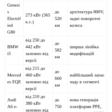
Genesi
s
до
архітектура 800V,
273 кВт (365
Electrif
520
задні поворотні
к.с.)
ied
км
колеса
G80
від 250 до
до
BMW
442 кВт
ширша лінійка
582
i5
залежно від
модифікацій
км
версії
від 215 до
до
Merced
460 кВт
найбільший запас
660
es EQE
залежно від
ходу в сегменті
км
версії
від 210 до
Audi
до
нова генерація
380 кВт
A6 e-
750
платформи PPE,
залежно від