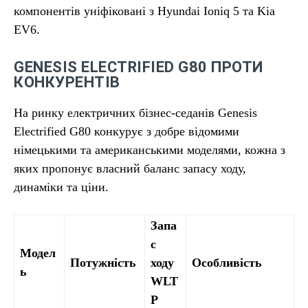
компонентів уніфіковані з Hyundai Ioniq 5 та Kia
EV6.
GENESIS ELECTRIFIED G80 ПРОТИ
КОНКУРЕНТІВ
На ринку електричних бізнес-седанів Genesis
Electrified G80 конкурує з добре відомими
німецькими та американськими моделями, кожна з
яких пропонує власний баланс запасу ходу,
динаміки та ціни.
Запа
с
Модел
Потужність
ходу
Особливість
ь
WLT
P