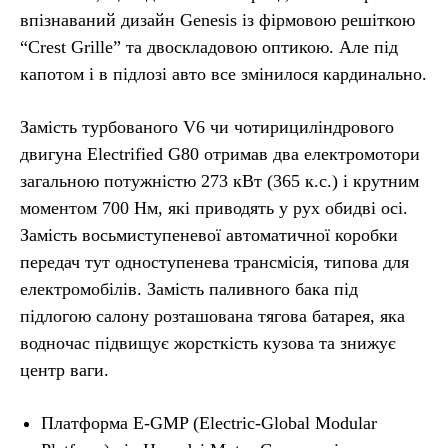
впізнаваний дизайн Genesis із фірмовою решіткою
“Crest Grille” та двоскладовою оптикою. Але під
капотом і в підлозі авто все змінилося кардинально.
Замість турбованого V6 чи чотирициліндрового
двигуна Electrified G80 отримав два електромотори
загальною потужністю 273 кВт (365 к.с.) і крутним
моментом 700 Нм, які приводять у рух обидві осі.
Замість восьмиступеневої автоматичної коробки
передач тут одноступенева трансмісія, типова для
електромобілів. Замість паливного бака під
підлогою салону розташована тягова батарея, яка
водночас підвищує жорсткість кузова та знижує
центр ваги.
Платформа E-GMP (Electric-Global Modular