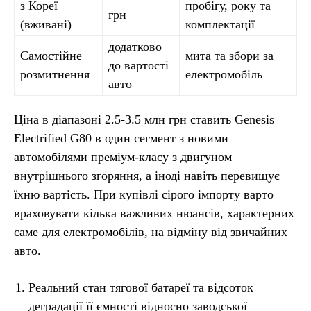
з Кореї
пробігу, року та
грн
(вживані)
комплектації
додатково
Самостійне
мита та збори за
до вартості
розмитнення
електромобіль
авто
Ціна в діапазоні 2.5-3.5 млн грн ставить Genesis
Electrified G80 в один сегмент з новими
автомобілями преміум-класу з двигуном
внутрішнього згоряння, а іноді навіть перевищує
їхню вартість. При купівлі сірого імпорту варто
враховувати кілька важливих нюансів, характерних
саме для електромобілів, на відміну від звичайних
авто.
Реальний стан тягової батареї та відсоток
деградації її ємності відносно заводської