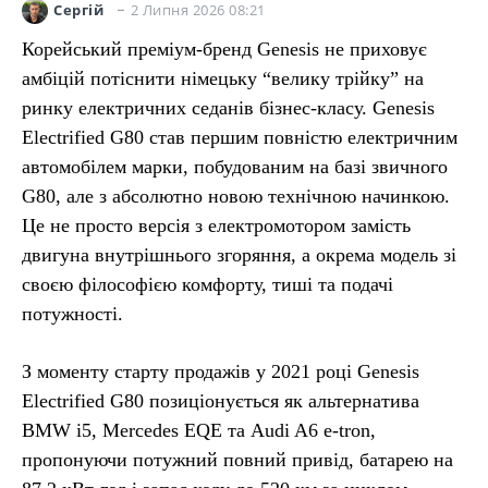
2 Липня 2026 08:21
Сергій
Корейський преміум-бренд Genesis не приховує
амбіцій потіснити німецьку “велику трійку” на
ринку електричних седанів бізнес-класу. Genesis
Electrified G80 став першим повністю електричним
автомобілем марки, побудованим на базі звичного
G80, але з абсолютно новою технічною начинкою.
Це не просто версія з електромотором замість
двигуна внутрішнього згоряння, а окрема модель зі
своєю філософією комфорту, тиші та подачі
потужності.
З моменту старту продажів у 2021 році Genesis
Electrified G80 позиціонується як альтернатива
BMW i5, Mercedes EQE та Audi A6 e-tron,
пропонуючи потужний повний привід, батарею на