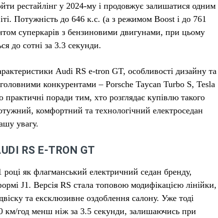
ойти рестайлінг у 2024-му і продовжує залишатися одним
ті. Потужність до 646 к.с. (а з режимом Boost і до 761
ентом суперкарів з бензиновими двигунами, при цьому
я до сотні за 3.3 секунди.
характеристики Audi RS e-tron GT, особливості дизайну та
 головними конкурентами – Porsche Taycan Turbo S, Tesla
амо практичні поради тим, хто розглядає купівлю такого
отужний, комфортний та технологічний електроседан
ашу увагу.
UDI RS E-TRON GT
1 році як флагманський електричний седан бренду,
формі J1. Версія RS стала топовою модифікацією лінійки,
віску та ексклюзивне оздоблення салону. Уже тоді
0 км/год менш ніж за 3.5 секунди, залишаючись при