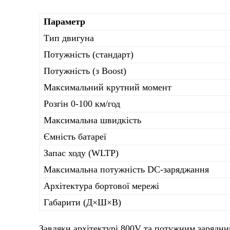
Параметр
Тип двигуна
Потужність (стандарт)
Потужність (з Boost)
Максимальний крутний момент
Розгін 0-100 км/год
Максимальна швидкість
Ємність батареї
Запас ходу (WLTP)
Максимальна потужність DC-заряджання
Архітектура бортової мережі
Габарити (Д×Ш×В)
Завдяки архітектурі 800V та потужним зарядни