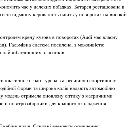
кономить час у далеких поїздках. Батарея розташована в
ги та відмінну керованість навіть у поворотах на високій
контролем крену кузова в поворотах (Audi має власну
can). Гальмівна система посилена, з можливістю
я найвибагливіших власників.
ти класичного гран-турера з агресивною спортивною
подібної форми та широка колія надають автомобілю
оку модель отримала оновлену оптику з матричними
ьшені повітрозабірники для кращого охолодження
 кабіни водія. Основні елементи оснащення: