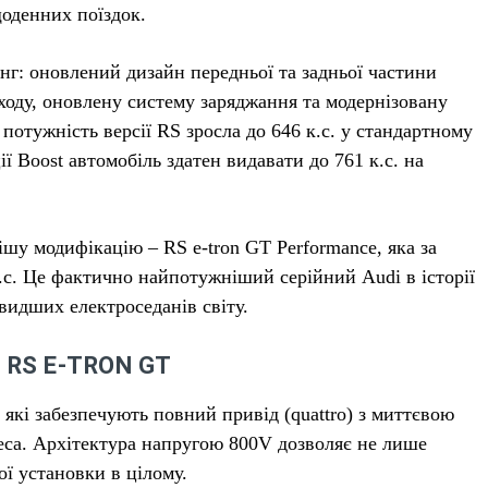
оденних поїздок.
нг: оновлений дизайн передньої та задньої частини
ходу, оновлену систему заряджання та модернізовану
потужність версії RS зросла до 646 к.с. у стандартному
ії Boost автомобіль здатен видавати до 761 к.с. на
шу модифікацію – RS e-tron GT Performance, яка за
.с. Це фактично найпотужніший серійний Audi в історії
видших електроседанів світу.
 RS E-TRON GT
 які забезпечують повний привід (quattro) з миттєвою
еса. Архітектура напругою 800V дозволяє не лише
ї установки в цілому.