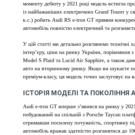
моменту дебюту у 2021 році модель встигла пр
із найбажаніших електричних Grand Tourer у сві
к.с.) робить Audi RS e-tron GT прямим конкур
автомобіль повністю електричний та розганяєтьс
У цій статті ми детально розглянемо технічні 
інтер’єру, ціни на ринку України, порівняння з
Model S Plaid та Lucid Air Sapphire, а також д
авто на вторинному ринку. Якщо ви шукаєте п
преміум-класу, ця модель точно заслуговує на в
ІСТОРІЯ МОДЕЛІ ТА ПОКОЛІННЯ A
Audi e-tron GT вперше з’явився на ринку у 202
побудований на спільній з Porsche Taycan плат
отримавши посилену потужність, спортивну під
автомобіль вражав здатністю розганятися до 10