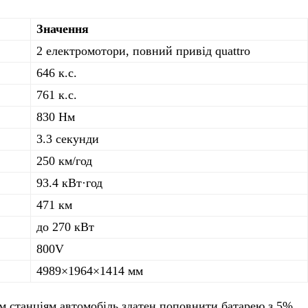
Значення
2 електромотори, повний привід quattro
646 к.с.
761 к.с.
830 Нм
3.3 секунди
250 км/год
93.4 кВт·год
471 км
до 270 кВт
800V
4989×1964×1414 мм
м станціям автомобіль здатен поповнити батарею з 5%