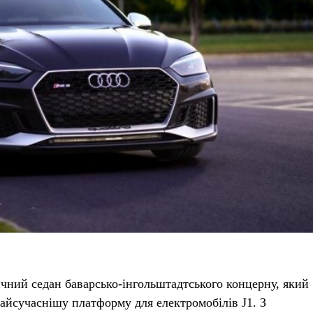
чний седан баварсько-інгольштадтського концерну, який
найсучаснішу платформу для електромобілів J1. З