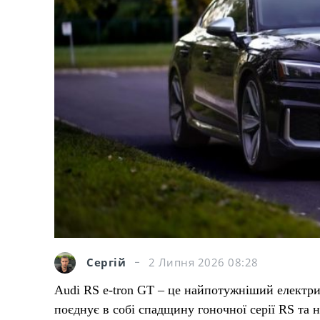
Сергій
2 Липня 2026 08:28
Audi RS e-tron GT – це найпотужніший електри
поєднує в собі спадщину гоночної серії RS та 