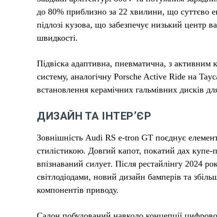
до 80% приблизно за 22 хвилини, що суттєво е
підлозі кузова, що забезпечує низький центр ва
швидкості.
Підвіска адаптивна, пневматична, з активним 
систему, аналогічну Porsche Active Ride на Tay
встановлення керамічних гальмівних дисків дл
ДИЗАЙН ТА ІНТЕР’ЄР
Зовнішність Audi RS e-tron GT поєднує елемен
стилістикою. Довгий капот, покатий дах купе-
впізнаваний силует. Після рестайлінгу 2024 р
світлодіодами, новий дизайн бамперів та збіл
компонентів приводу.
Салон побудований навколо концепції цифрової