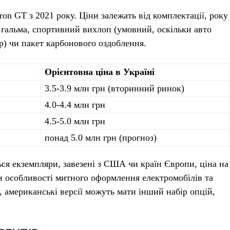
on GT з 2021 року. Ціни залежать від комплектації, року
і гальма, спортивний вихлоп (умовний, оскільки авто
ор) чи пакет карбонового оздоблення.
Орієнтовна ціна в Україні
3.5-3.9 млн грн (вторинний ринок)
4.0-4.4 млн грн
4.5-5.0 млн грн
понад 5.0 млн грн (прогноз)
я екземпляри, завезені з США чи країн Європи, ціна на
и особливості митного оформлення електромобілів та
, американські версії можуть мати інший набір опцій,