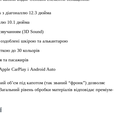
s з діагоналлю 12.3 дюйма
ллю 10.1 дюйма
 звучанням (3D Sound)
 оздоблені шкірою та алькантарою
іткою до 30 кольорів
я та пасажирів
pple CarPlay і Android Auto
вий об’єм під капотом (так званий “фронк”) дозволяє
 Загальний рівень обробки матеріалів відповідає преміум-
Ї