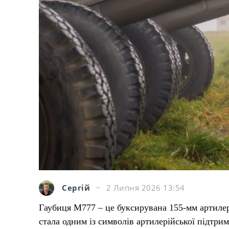
Сергій
2 Липня 2026 13:54
Гаубиця М777 – це буксирувана 155-мм артилер
стала одним із символів артилерійської підтри