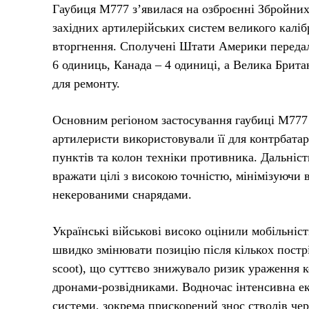
Гаубиця М777 з’явилася на озброєнні Збройних
західних артилерійських систем великого калі
вторгнення. Сполучені Штати Америки передали
6 одиниць, Канада – 4 одиниці, а Велика Брита
для ремонту.
Основним регіоном застосування гаубиці М777 
артилеристи використовували її для контрбата
пунктів та колон техніки противника. Дальніс
вражати цілі з високою точністю, мінімізуючи 
некерованими снарядами.
Українські військові високо оцінили мобільніст
швидко змінювати позицію після кількох постріл
scoot), що суттєво знижувало ризик ураження к
дронами-розвідниками. Водночас інтенсивна ек
системи, зокрема прискорений знос стволів чер