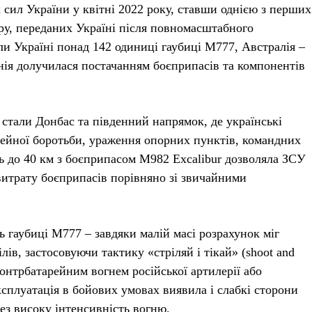
 сил України у квітні 2022 року, ставши однією з перших
бру, переданих Україні після повномасштабного
 Україні понад 142 одиниці гаубиці М777, Австралія –
нія долучилася постачанням боєприпасів та компонентів
стали Донбас та південний напрямок, де українські
рейної боротьби, ураження опорних пунктів, командних
ть до 40 км з боєприпасом M982 Excalibur дозволяла ЗСУ
витрату боєприпасів порівняно зі звичайними
ь гаубиці М777 – завдяки малій масі розрахунок міг
ів, застосовуючи тактику «стріляй і тікай» (shoot and
онтрбатарейним вогнем російської артилерії або
сплуатація в бойових умовах виявила і слабкі сторони
ез високу інтенсивність вогню.