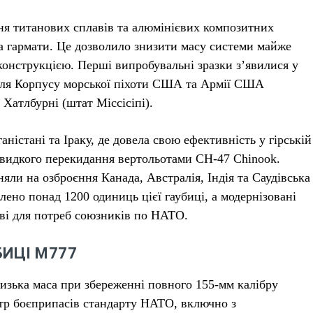
ня титанових сплавів та алюмінієвих композитних
та гармати. Це дозволило знизити масу системи майже
конструкцією. Перші випробувальні зразки з’явилися у
 для Корпусу морської піхоти США та Армії США
 Хатлбурні (штат Міссісіпі).
стані та Іраку, де довела свою ефективність у гірській
швидкого перекидання вертольотами CH-47 Chinook.
ли на озброєння Канада, Австралія, Індія та Саудівська
лено понад 1200 одиниць цієї гаубиці, а модернізовані
ві для потреб союзників по НАТО.
БИЦІ М777
низька маса при збереженні повного 155-мм калібру
тр боєприпасів стандарту НАТО, включно з