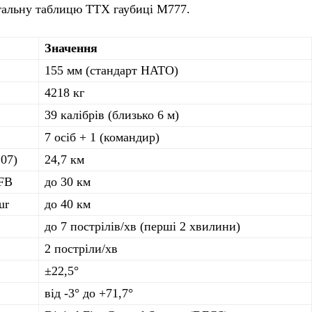
тальну таблицю ТТХ гаубиці М777.
Значення
155 мм (стандарт НАТО)
4218 кг
39 калібрів (близько 6 м)
7 осіб + 1 (командир)
07)
24,7 км
RFB
до 30 км
ur
до 40 км
до 7 пострілів/хв (перші 2 хвилини)
2 постріли/хв
±22,5°
від -3° до +71,7°