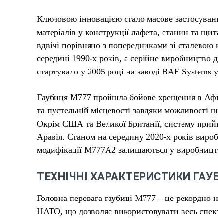
Ключовою інновацією стало масове застосуван
матеріалів у конструкції лафета, станин та щи
вдвічі порівняно з попередниками зі сталевою 
середині 1990-х років, а серійне виробництво
стартувало у 2005 році на заводі BAE Systems у
Гаубиця М777 пройшла бойове хрещення в Афгані
та пустельній місцевості завдяки можливості 
Окрім США та Великої Британії, систему прийня
Аравія. Станом на середину 2020-х років вироб
модифікації М777А2 залишаються у виробницт
ТЕХНІЧНІ ХАРАКТЕРИСТИКИ ГАУ
Головна перевага гаубиці М777 – це рекордно 
НАТО, що дозволяє використовувати весь спек