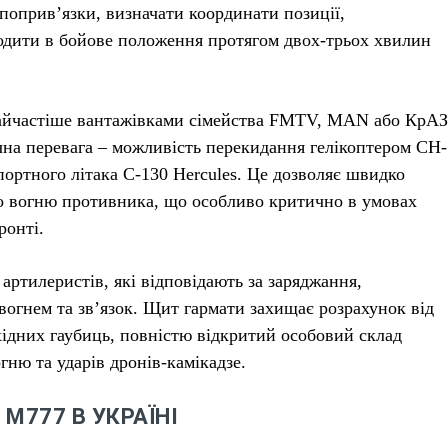
опоприв’язки, визначати координати позиції,
ходити в бойове положення протягом двох-трьох хвилин
найчастіше вантажівками сімейства FMTV, MAN або КрАЗ
ична перевага – можливість перекидання гелікоптером CH-
портного літака C-130 Hercules. Це дозволяє швидко
го вогню противника, що особливо критично в умовах
ронті.
артилеристів, які відповідають за заряджання,
вогнем та зв’язок. Щит гармати захищає розрахунок від
охідних гаубиць, повністю відкритий особовий склад
ню та ударів дронів-камікадзе.
М777 В УКРАЇНІ