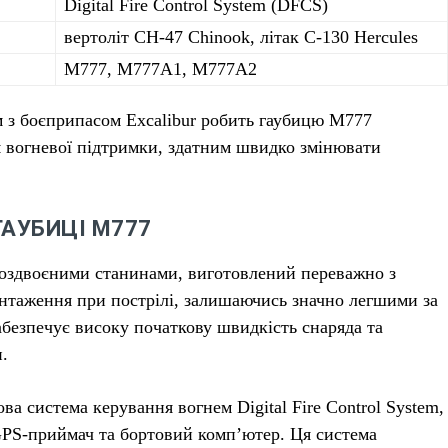
Digital Fire Control System (DFCS)
вертоліт CH-47 Chinook, літак C-130 Hercules
M777, M777A1, M777A2
м з боєприпасом Excalibur робить гаубицю М777
 вогневої підтримки, здатним швидко змінювати
ГАУБИЦІ М777
роздвоєними станинами, виготовлений переважно з
нтаження при пострілі, залишаючись значно легшими за
абезпечує високу початкову швидкість снаряда та
и.
 система керування вогнем Digital Fire Control System,
 GPS-приймач та бортовий комп’ютер. Ця система