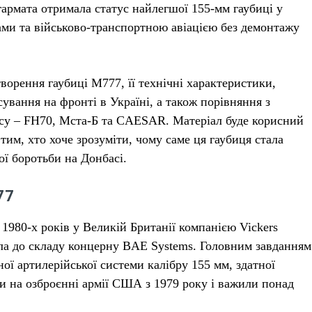
 гармата отримала статус найлегшої 155-мм гаубиці у
тами та військово-транспортною авіацією без демонтажу
ворення гаубиці М777, її технічні характеристики,
сування на фронті в Україні, а також порівняння з
су – FH70, Мста-Б та CAESAR. Матеріал буде корисний
 тим, хто хоче зрозуміти, чому саме ця гаубиця стала
ої боротьби на Донбасі.
77
1980-х років у Великій Британії компанією Vickers
йшла до складу концерну BAE Systems. Головним завданням
ої артилерійської системи калібру 155 мм, здатної
ли на озброєнні армії США з 1979 року і важили понад