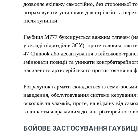
дозволяє екіпажу самостійно, без сторонньої т
розраховувати установки для стрільби та пере
після зупинки.
Гаубиця М777 буксирується важким тягачем (
у складі підрозділів ЗСУ), проте головна такт
47 Chinook або десантування з військово-транс
змінювати позиції та уникати контрбатарейно
насиченого артилерійського протистояння на ф
Розрахунок гармати складається із семи-восьми 
наведення, обслуговування системи керування 
осколків та уламків, проте, на відміну від сам
залишається вразливим до контрбатарейного вог
БОЙОВЕ ЗАСТОСУВАННЯ ГАУБИЦІ 