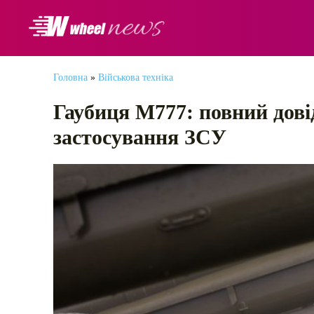
АВТОНОВИНИ
Головна
»
Військова техніка
Гаубиця М777: повний довід
застосування ЗСУ