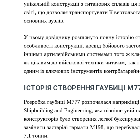
унікальній конструкції з титанових сплавів ця
світі, що дозволяє транспортувати її вертольо
основних вузлів.
У цьому довіднику розглянуто повну історію ст
особливості конструкції, досвід бойового засто
іншими артилерійськими системами того ж кла
як цікавим до військової техніки читачам, так і
одним із ключових інструментів контрбатарейн
ІСТОРІЯ СТВОРЕННЯ ГАУБИЦІ М7
Розробка гаубиці М777 розпочалася наприкінці 
Shipbuilding and Engineering, яка пізніше уві
конструкторів було створення легкої буксируван
замінити застарілі гармати М198, що перебува
7,1 тонни.