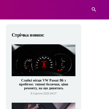
А
ВІЙСЬКОВА ТЕХНІКА
БІЛЬШЕ
Стрічка новин:
Слабкі місця VW Passat B6 з
пробігом: типові болячки, ціни
ремонту, на що дивитись
8 Серпня 2026 04:57