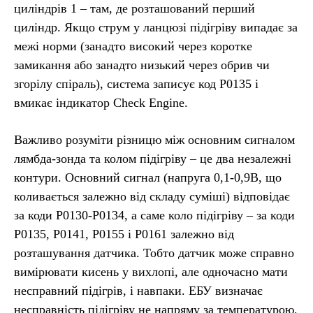
циліндрів 1 – там, де розташований перший
циліндр. Якщо струм у ланцюзі підігріву випадає за
межі норми (занадто високий через коротке
замикання або занадто низький через обрив чи
згорілу спіраль), система записує код P0135 і
вмикає індикатор Check Engine.
Важливо розуміти різницю між основним сигналом
лямбда-зонда та колом підігріву – це два незалежні
контури. Основний сигнал (напруга 0,1-0,9В, що
коливається залежно від складу суміші) відповідає
за коди P0130-P0134, а саме коло підігріву – за коди
P0135, P0141, P0155 і P0161 залежно від
розташування датчика. Тобто датчик може справно
вимірювати кисень у вихлопі, але одночасно мати
несправний підігрів, і навпаки. ЕБУ визначає
несправність підігріву не напряму за температурою,