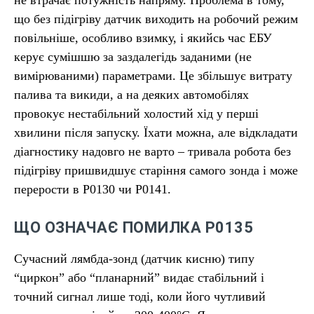
не втрачає потужність напряму. Проблема в тому,
що без підігріву датчик виходить на робочий режим
повільніше, особливо взимку, і якийсь час ЕБУ
керує сумішшю за заздалегідь заданими (не
вимірюваними) параметрами. Це збільшує витрату
палива та викиди, а на деяких автомобілях
провокує нестабільний холостий хід у перші
хвилини після запуску. Їхати можна, але відкладати
діагностику надовго не варто – тривала робота без
підігріву пришвидшує старіння самого зонда і може
перерости в P0130 чи P0141.
ЩО ОЗНАЧАЄ ПОМИЛКА P0135
Сучасний лямбда-зонд (датчик кисню) типу
“циркон” або “планарний” видає стабільний і
точний сигнал лише тоді, коли його чутливий