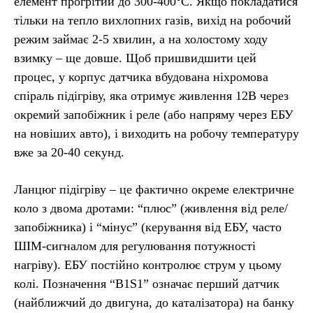
елемент прогрітий до 300-400°C. Якщо покладатися
тільки на тепло вихлопних газів, вихід на робочий
режим займає 2-5 хвилин, а на холостому ходу
взимку – ще довше. Щоб пришвидшити цей
процес, у корпус датчика вбудована ніхромова
спіраль підігріву, яка отримує живлення 12В через
окремий запобіжник і реле (або напряму через ЕБУ
на новіших авто), і виходить на робочу температуру
вже за 20-40 секунд.
Ланцюг підігріву – це фактично окреме електричне
коло з двома дротами: “плюс” (живлення від реле/
запобіжника) і “мінус” (керування від ЕБУ, часто
ШІМ-сигналом для регулювання потужності
нагріву). ЕБУ постійно контролює струм у цьому
колі. Позначення “B1S1” означає перший датчик
(найближчий до двигуна, до каталізатора) на банку