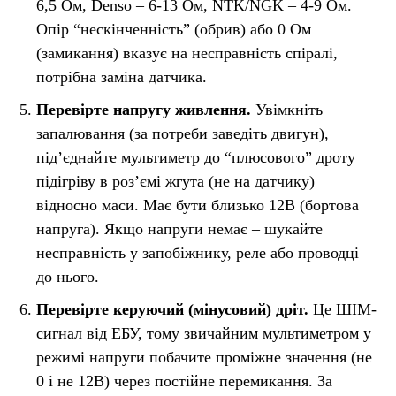
6,5 Ом, Denso – 6-13 Ом, NTK/NGK – 4-9 Ом.
Опір “нескінченність” (обрив) або 0 Ом
(замикання) вказує на несправність спіралі,
потрібна заміна датчика.
Перевірте напругу живлення.
Увімкніть
запалювання (за потреби заведіть двигун),
під’єднайте мультиметр до “плюсового” дроту
підігріву в роз’ємі жгута (не на датчику)
відносно маси. Має бути близько 12В (бортова
напруга). Якщо напруги немає – шукайте
несправність у запобіжнику, реле або проводці
до нього.
Перевірте керуючий (мінусовий) дріт.
Це ШІМ-
сигнал від ЕБУ, тому звичайним мультиметром у
режимі напруги побачите проміжне значення (не
0 і не 12В) через постійне перемикання. За