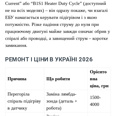
Current” або “B1S1 Heater Duty Cycle” (доступний
не на всіх моделях) – він одразу покаже, чи взагалі
ЕБУ намагається керувати підігрівом і з якою
потужністю. Різке падіння струму до нуля при
працюючому двигуні майже завжди означає обрив у
спіралі або проводці, а завищений струм – коротке
замикання.
РЕМОНТ І ЦІНИ В УКРАЇНІ 2026
Орієнто
Причина
Що робити
вна
ціна, грн
Перегоріла
Заміна лямбда-
1500-
спіраль підігріву
зонда (деталь +
4000
в датчику
робота)