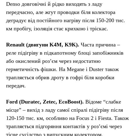
Denso довговічні й рідко виходять з ладу
передчасно, але жгут проводки біля колектора
деградує від постійного нагріву після 150-200 тис.
км пробігу, ізоляція стає крихкою і тріскає.
Renault (двигуни K4M, K9K).
Часта причина –
реле підігріву в підкапотному блоці запобіжників
або окислений роз’єм через недостатню
герметичність фішки. На Megane і Duster також
трапляється обрив дроту в гофрі біля коробки
передач.
Ford (Duratec, Zetec, EcoBoost).
Відоме “слабке
місце” – вихід з ладу самої спіралі підігріву після
120-150 тис. км, особливо на Focus 2 і Fiesta. Також
трапляється підгоряння контактів у роз’ємі через
тісне сусідство з випускним колектором.