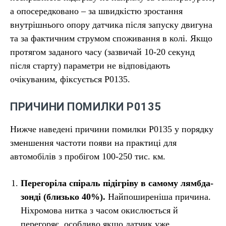
а опосередковано – за швидкістю зростання
внутрішнього опору датчика після запуску двигуна
та за фактичним струмом споживання в колі. Якщо
протягом заданого часу (зазвичай 10-20 секунд
після старту) параметри не відповідають
очікуваним, фіксується P0135.
ПРИЧИНИ ПОМИЛКИ P0135
Нижче наведені причини помилки P0135 у порядку
зменшення частоти появи на практиці для
автомобілів з пробігом 100-250 тис. км.
Перегоріла спіраль підігріву в самому лямбда-
зонді (близько 40%).
Найпоширеніша причина.
Ніхромова нитка з часом окислюється й
перегоряє, особливо якщо датчик уже