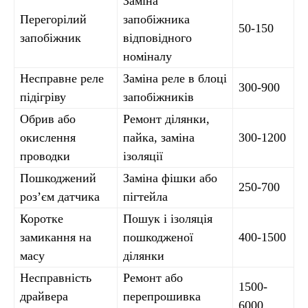
Заміна
Перегорілий
запобіжника
50-150
запобіжник
відповідного
номіналу
Несправне реле
Заміна реле в блоці
300-900
підігріву
запобіжників
Обрив або
Ремонт ділянки,
окислення
пайка, заміна
300-1200
проводки
ізоляції
Пошкоджений
Заміна фішки або
250-700
роз’єм датчика
пігтейла
Коротке
Пошук і ізоляція
замикання на
пошкодженої
400-1500
масу
ділянки
Несправність
Ремонт або
1500-
драйвера
перепрошивка
6000