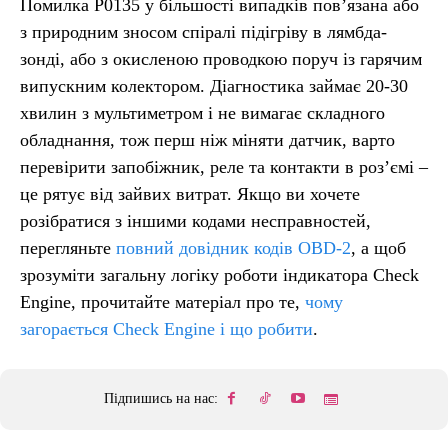
Помилка P0135 у більшості випадків пов’язана або
з природним зносом спіралі підігріву в лямбда-
зонді, або з окисленою проводкою поруч із гарячим
випускним колектором. Діагностика займає 20-30
хвилин з мультиметром і не вимагає складного
обладнання, тож перш ніж міняти датчик, варто
перевірити запобіжник, реле та контакти в роз’ємі –
це рятує від зайвих витрат. Якщо ви хочете
розібратися з іншими кодами несправностей,
перегляньте
повний довідник кодів OBD-2
, а щоб
зрозуміти загальну логіку роботи індикатора Check
Engine, прочитайте матеріал про те,
чому
загорається Check Engine і що робити
.
Підпишись на нас: