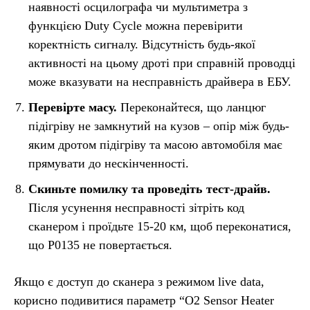
наявності осцилографа чи мультиметра з
функцією Duty Cycle можна перевірити
коректність сигналу. Відсутність будь-якої
активності на цьому дроті при справній проводці
може вказувати на несправність драйвера в ЕБУ.
Перевірте масу.
Переконайтеся, що ланцюг
підігріву не замкнутий на кузов – опір між будь-
яким дротом підігріву та масою автомобіля має
прямувати до нескінченності.
Скиньте помилку та проведіть тест-драйв.
Після усунення несправності зітріть код
сканером і проїдьте 15-20 км, щоб переконатися,
що P0135 не повертається.
Якщо є доступ до сканера з режимом live data,
корисно подивитися параметр “O2 Sensor Heater