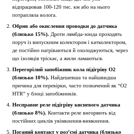
відпрацював 100-120 тис. км або на нього
потрапляла волога.
Обрив або окислення проводки до датчика
(близько 15%).
Дроти лямбда-зонда проходять
поруч із випускним колектором і катколектором,
де постійно нагріваються й охолоджуються, через
що ізоляція тріскає, а жили ламаються.
Перегорілий запобіжник кола підігріву O2
(близько 10%).
Найдешевша та найшвидша
причина для перевірки, часто позначений як “O2
HTR” у блоці запобіжників.
Несправне реле підігріву кисневого датчика
(близько 8%).
Контакти реле вигоряють від
постійних циклів увімкнення-вимкнення.
Поганий контакт у роз’ємі датчика (близько