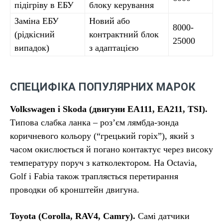
підігріву в ЕБУ
блоку керування
Заміна ЕБУ
Новий або
8000-
(рідкісний
контрактний блок
25000
випадок)
з адаптацією
СПЕЦИФІКА ПОПУЛЯРНИХ МАРОК
Volkswagen і Skoda (двигуни EA111, EA211, TSI).
Типова слабка ланка – роз’єм лямбда-зонда
коричневого кольору (“грецький горіх”), який з
часом окислюється й погано контактує через високу
температуру поруч з катколектором. На Octavia,
Golf і Fabia також трапляється перетирання
проводки об кронштейн двигуна.
Toyota (Corolla, RAV4, Camry).
Самі датчики