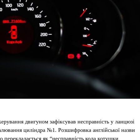
ерування двигуном зафіксував несправність у ланцюзі
алювання циліндра №1. Розшифровка англійської назви
ьно перекладається як “несправність кола котушки