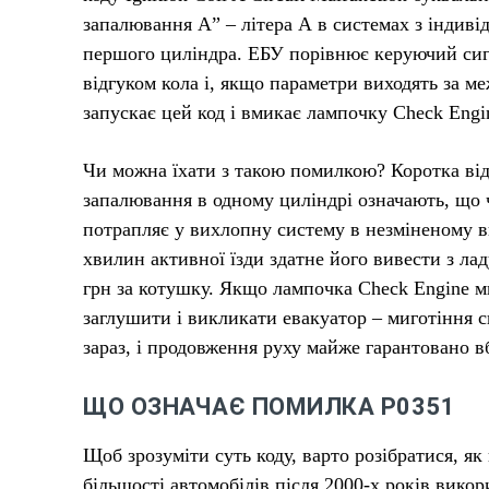
запалювання А” – літера А в системах з індив
першого циліндра. ЕБУ порівнює керуючий сиг
відгуком кола і, якщо параметри виходять за м
запускає цей код і вмикає лампочку Check Engi
Чи можна їхати з такою помилкою? Коротка від
запалювання в одному циліндрі означають, що ч
потрапляє у вихлопну систему в незміненому ви
хвилин активної їзди здатне його вивести з лад
грн за котушку. Якщо лампочка Check Engine ми
заглушити і викликати евакуатор – миготіння 
зараз, і продовження руху майже гарантовано вб
ЩО ОЗНАЧАЄ ПОМИЛКА P0351
Щоб зрозуміти суть коду, варто розібратися, я
більшості автомобілів після 2000-х років вико