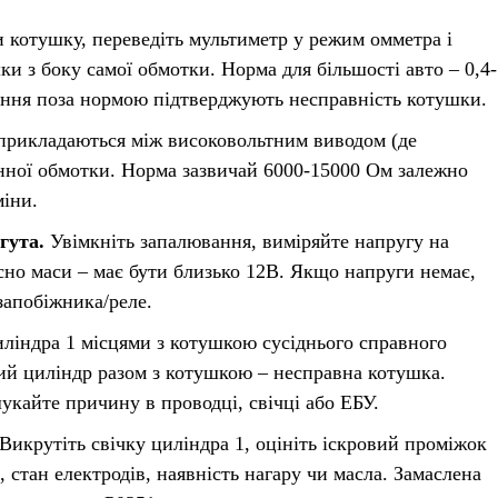
котушку, переведіть мультиметр у режим омметра і
и з боку самої обмотки. Норма для більшості авто – 0,4-
чення поза нормою підтверджують несправність котушки.
рикладаються між високовольтним виводом (де
винної обмотки. Норма зазвичай 6000-15000 Ом залежно
міни.
гута.
Увімкніть запалювання, виміряйте напругу на
сно маси – має бути близько 12В. Якщо напруги немає,
запобіжника/реле.
ліндра 1 місцями з котушкою сусіднього справного
ий циліндр разом з котушкою – несправна котушка.
кайте причину в проводці, свічці або ЕБУ.
Викрутіть свічку циліндра 1, оцініть іскровий проміжок
, стан електродів, наявність нагару чи масла. Замаслена