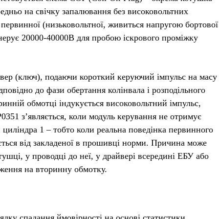
редньо на свічку запалювання без високовольтних
 первинної (низьковольтної, живиться напругою бортової
енерує 20000-40000В для пробою іскрового проміжку
вер (ключ), подаючи короткий керуючий імпульс на масу
повідно до фази обертання колінвала і розподільного
ринній обмотці індукується високовольтний імпульс,
0351 з’являється, коли модуль керування не отримує
 циліндра 1 – тобто коли реальна поведінка первинного
няється від закладеної в прошивці норми. Причина може
ушці, у проводці до неї, у драйвері всередині ЕБУ або
аження на вторинну обмотку.
дку спадання ймовірності на основі статистики