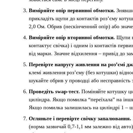
Виміряйте опір первинної обмотки.
Знявши 
прикладіть щупи до контактів роз’єму котушк
2,0 Ом. Обрив (нескінченний опір) або зна
Виміряйте опір вторинної обмотки.
Щупи п
контактує свічка) і одним із контактів пер
від марки. Значне відхилення – привід до за
Перевірте напругу живлення на роз’ємі дж
клемі живлення роз’єму (без котушки) відно
шукайте обрив у проводці або несправність 
Проведіть swap-тест.
Поміняйте котушку ци
циліндра. Якщо помилка “переїхала” на інш
Якщо помилка залишилась на циліндрі 1 – шу
Огляньте і перевірте свічку запалювання.
(норма зазвичай 0,7-1,1 мм залежно від авто)