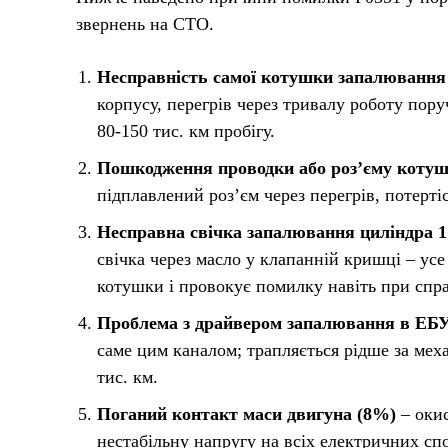
звернень на СТО.
Несправність самої котушки запалювання 
корпусу, перегрів через тривалу роботу пору
80-150 тис. км пробігу.
Пошкодження проводки або роз’єму коту
підплавлений роз’єм через перегрів, потертіс
Несправна свічка запалювання циліндра 1
свічка через масло у клапанній кришці – ус
котушки і провокує помилку навіть при спр
Проблема з драйвером запалювання в ЕБ
саме цим каналом; трапляється рідше за меха
тис. км.
Поганий контакт маси двигуна (8%)
– окис
нестабільну напругу на всіх електричних с