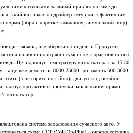
ідуальними котушками зазвичай прив’язана саме до
нал, який він подає на драйвер котушки, з фактичним
ежі норми (обрив, коротке замикання, аномальний опір),
ne.
повідь – можна, але обережно і недовго. Пропуски
астина паливно-повітряної суміші не згорає повністю і
гляді. Це підвищує температуру каталізатора і за 15-30
у – а це вже ремонт на 8000-25000 грн замість 500-3000
готить (а не горить постійно), двигун слід негайно
сигналізує про активні пропуски запалювання прямо
’є каталізатор.
к влаштована система запалювання сучасного авто. У
ристовується схема COP (Coil-On-Plug) – окрема котушка