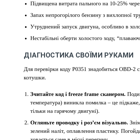
Підвищена витрата пального на 10-25% чере
Запах непрогорілого бензину з вихлопної тр
Утруднений запуск двигуна, особливо в хол
Нестабільні оберти холостого ходу, “плаваюч
ДІАГНОСТИКА СВОЇМИ РУКАМИ
Для перевірки коду P0351 знадобиться OBD-2 ск
котушки.
Зчитайте код і freeze frame сканером.
Подив
температура) виникла помилка – це підкаже,
тільки на гарячому двигуні).
Огляньте проводку і роз’єм візуально.
Знім
зелений наліт, оплавлення пластику. Погойд
ховається саме в місці перегину.