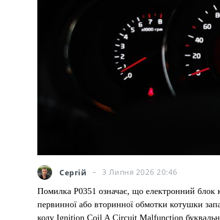
Сергій
3 Липня 2026 20:46
Помилка P0351 означає, що електронний блок к
первинної або вторинної обмотки котушки зап
коду Ignition Coil A Circuit Malfunction буквал