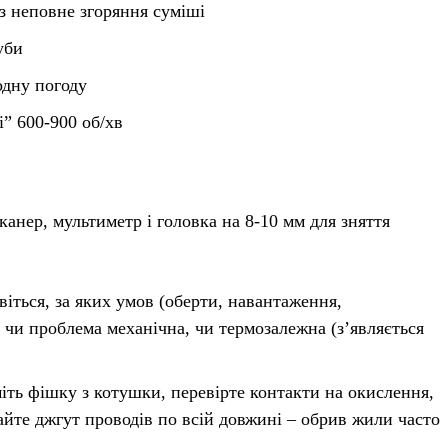
з неповне згоряння суміші
уби
одну погоду
і” 600-900 об/хв
анер, мультиметр і головка на 8-10 мм для зняття
іться, за яких умов (оберти, навантаження,
 чи проблема механічна, чи термозалежна (з’являється
іть фішку з котушки, перевірте контакти на окислення,
айте джгут проводів по всій довжині – обрив жили часто