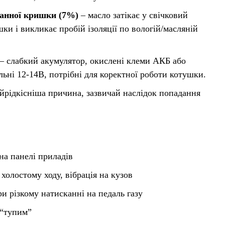
панної кришки (7%)
– масло затікає у свічковий
ки і викликає пробій ізоляції по вологій/масляній
– слабкий акумулятор, окислені клеми АКБ або
льні 12-14В, потрібні для коректної роботи котушки.
йрідкісніша причина, зазвичай наслідок попадання
на панелі приладів
 холостому ходу, вібрація на кузов
ри різкому натисканні на педаль газу
 “тупим”