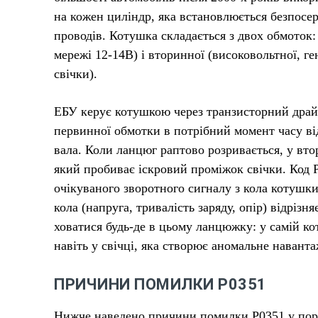
на кожен циліндр, яка встановлюється безпосе
проводів. Котушка складається з двох обмоток:
мережі 12-14В) і вторинної (високовольтної, г
свічки).
ЕБУ керує котушкою через транзисторний драй
первинної обмотки в потрібний момент часу від
вала. Коли ланцюг раптово розривається, у вто
який пробиває іскровий проміжок свічки. Код P
очікуваного зворотного сигналу з кола котушки
кола (напруга, тривалість заряду, опір) відріз
ховатися будь-де в цьому ланцюжку: у самій кот
навіть у свічці, яка створює аномальне навант
ПРИЧИНИ ПОМИЛКИ P0351
Нижче наведено причини помилки P0351 у поря