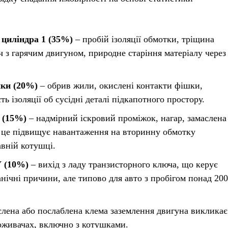
циліндра 1 (35%)
– пробій ізоляції обмотки, тріщина
ч з гарячим двигуном, природне старіння матеріалу через
шки (20%)
– обрив жили, окислені контакти фішки,
ть ізоляції об сусідні деталі підкапотного простору.
 (15%)
– надмірний іскровий проміжок, нагар, замаслена
е це підвищує навантаження на вторинну обмотку
авній котушці.
У (10%)
– вихід з ладу транзисторного ключа, що керує
нічні причини, але типово для авто з пробігом понад 200
лена або послаблена клема заземлення двигуна викликає
поживачах, включно з котушками.