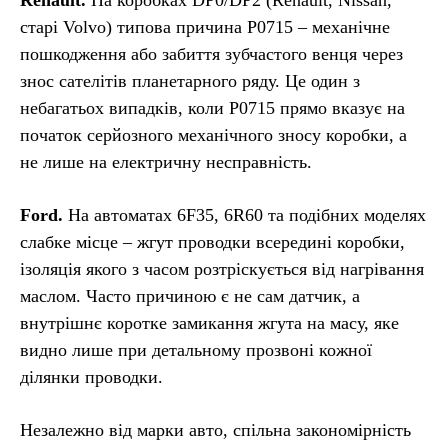
Renault.
На коробках DP0/DP2 (Renault, Nissan,
старі Volvo) типова причина P0715 – механічне
пошкодження або забиття зубчастого венця через
знос сателітів планетарного ряду. Це один з
небагатьох випадків, коли P0715 прямо вказує на
початок серйозного механічного зносу коробки, а
не лише на електричну несправність.
Ford.
На автоматах 6F35, 6R60 та подібних моделях
слабке місце – жгут проводки всередині коробки,
ізоляція якого з часом розтріскується від нагрівання
маслом. Часто причиною є не сам датчик, а
внутрішнє коротке замикання жгута на масу, яке
видно лише при детальному прозвоні кожної
ділянки проводки.
Незалежно від марки авто, спільна закономірність