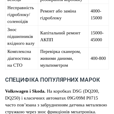
Несправність
Ремонт або заміна
4000-
гідроблоку/
гідроблоку
15000
соленоїдів
Знос
Капітальний ремонт
15000-
підшипників
АКПП
45000
вхідного валу
Комплексна
Перевірка сканером,
діагностика
живими даними,
400-800
на СТО
мультиметром
СПЕЦИФІКА ПОПУЛЯРНИХ МАРОК
Volkswagen і Skoda.
На коробках DSG (DQ200,
DQ250) і класичних автоматах 09G/09M P0715
часто пов’язана з забрудненням датчика металевою
стружкою через знос фрикціонів мехатроніка.