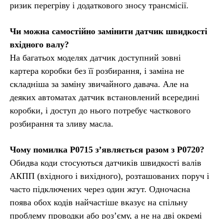
ризик перегріву і додаткового зносу трансмісії.
Чи можна самостійно замінити датчик швидкості
вхідного валу?
На багатьох моделях датчик доступний зовні
картера коробки без її розбирання, і заміна не
складніша за заміну звичайного давача. Але на
деяких автоматах датчик встановлений всередині
коробки, і доступ до нього потребує часткового
розбирання та зливу масла.
Чому помилка P0715 з’являється разом з P0720?
Обидва коди стосуються датчиків швидкості валів
АКПП (вхідного і вихідного), розташованих поруч і
часто підключених через один жгут. Одночасна
поява обох кодів найчастіше вказує на спільну
проблему проводки або роз’єму, а не на дві окремі