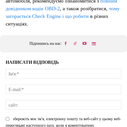
автомобіля, рекомендуємо ознайомитися з
повним
довідником кодів OBD-2
, а також розібратися,
чому
загорається Check Engine і що робити
в різних
ситуаціях.
Підпишись на нас:
НАПИСАТИ ВІДПОВІДЬ
Ім'
E-
mai
сай
збережіть моє ім'я, електронну пошту та веб-сайт у цьому веб-
переглядачі наступного разу, коли я коментуватиму.