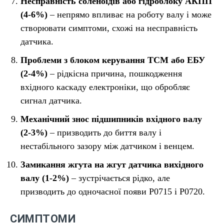
Несправність соленоїдів або гідроблоку АКПП
(4-6%)
– непрямо впливає на роботу валу і може
створювати симптоми, схожі на несправність
датчика.
Проблеми з блоком керування ТСМ або ЕБУ
(2-4%)
– рідкісна причина, пошкодження
вхідного каскаду електроніки, що обробляє
сигнал датчика.
Механічний знос підшипників вхідного валу
(2-3%)
– призводить до биття валу і
нестабільного зазору між датчиком і венцем.
Замикання жгута на жгут датчика вихідного
валу (1-2%)
– зустрічається рідко, але
призводить до одночасної появи P0715 і P0720.
СИМПТОМИ