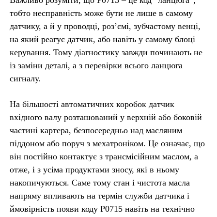
Важливо розуміти, що P0715 – це код “ланцюга”,
тобто несправність може бути не лише в самому
датчику, а й у проводці, роз’ємі, зубчастому венці,
на який реагує датчик, або навіть у самому блоці
керування. Тому діагностику завжди починають не
із заміни деталі, а з перевірки всього ланцюга
сигналу.
На більшості автоматичних коробок датчик
вхідного валу розташований у верхній або боковій
частині картера, безпосередньо над масляним
піддоном або поруч з мехатроніком. Це означає, що
він постійно контактує з трансмісійним маслом, а
отже, і з усіма продуктами зносу, які в ньому
накопичуються. Саме тому стан і чистота масла
напряму впливають на термін служби датчика і
ймовірність появи коду P0715 навіть на технічно