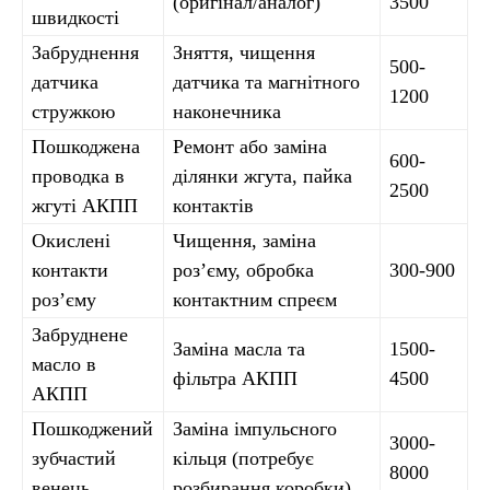
(оригінал/аналог)
3500
швидкості
Забруднення
Зняття, чищення
500-
датчика
датчика та магнітного
1200
стружкою
наконечника
Пошкоджена
Ремонт або заміна
600-
проводка в
ділянки жгута, пайка
2500
жгуті АКПП
контактів
Окислені
Чищення, заміна
контакти
роз’єму, обробка
300-900
роз’єму
контактним спреєм
Забруднене
Заміна масла та
1500-
масло в
фільтра АКПП
4500
АКПП
Пошкоджений
Заміна імпульсного
3000-
зубчастий
кільця (потребує
8000
венець
розбирання коробки)