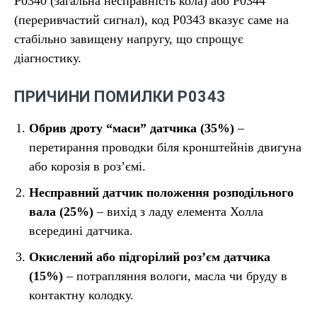
P0340 (загальна несправність кола) або P0344
(переривчастий сигнал), код P0343 вказує саме на
стабільно завищену напругу, що спрощує
діагностику.
ПРИЧИНИ ПОМИЛКИ P0343
Обрив дроту “маси” датчика (35%)
–
перетирання проводки біля кронштейнів двигуна
або корозія в роз’ємі.
Несправний датчик положення розподільного
вала (25%)
– вихід з ладу елемента Холла
всередині датчика.
Окислений або підгорілий роз’єм датчика
(15%)
– потрапляння вологи, масла чи бруду в
контактну колодку.