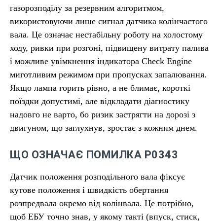
газорозподілу за резервним алгоритмом,
використовуючи лише сигнал датчика колінчастого
вала. Це означає нестабільну роботу на холостому
ходу, ривки при розгоні, підвищену витрату палива
і можливе увімкнення індикатора Check Engine
миготливим режимом при пропусках запалювання.
Якщо лампа горить рівно, а не блимає, короткі
поїздки допустимі, але відкладати діагностику
надовго не варто, бо ризик застрягти на дорозі з
двигуном, що заглухнув, зростає з кожним днем.
ЩО ОЗНАЧАЄ ПОМИЛКА P0343
Датчик положення розподільного вала фіксує
кутове положення і швидкість обертання
розпредвала окремо від колінвала. Це потрібно,
щоб ЕБУ точно знав, у якому такті (впуск, стиск,