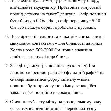
Переведіть мультиметр у режим виміру опору,
від’єднайте акумулятор. Прозвоніть мінусовий
провід датчика на “масу” двигуна – опір повинен
бути близько 0 Ом. Якщо опір перевищує 5-10
Ом або показує обрив, проблема в проводці.
Перевірте опір самого датчика між сигнальним і
мінусовим контактами – для більшості датчиків
Холла норма 500-2000 Ом, точне значення
дивіться в мануалі виробника.
Заведіть двигун (якщо він запускається) і за
допомогою осцилографа або функції “графік” на
сканері подивіться форму сигналу – вона
повинна бути прямокутною імпульсною, без
завалів і без постійно високого рівня.
Огляньте зубчасту мітку на розподільному валу
через технологічний отвір – переконайтеся у