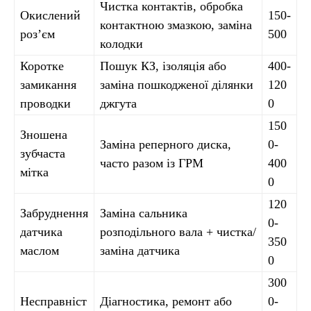
Чистка контактів, обробка
Окислений
150-
контактною змазкою, заміна
роз’єм
500
колодки
Коротке
Пошук КЗ, ізоляція або
400-
замикання
заміна пошкодженої ділянки
120
проводки
джгута
0
150
Зношена
Заміна реперного диска,
0-
зубчаста
часто разом із ГРМ
400
мітка
0
120
Забруднення
Заміна сальника
0-
датчика
розподільного вала + чистка/
350
маслом
заміна датчика
0
300
Несправніст
Діагностика, ремонт або
0-