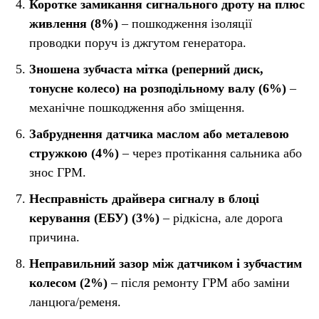
Коротке замикання сигнального дроту на плюс
живлення (8%)
– пошкодження ізоляції
проводки поруч із джгутом генератора.
Зношена зубчаста мітка (реперний диск,
тонусне колесо) на розподільному валу (6%)
–
механічне пошкодження або зміщення.
Забруднення датчика маслом або металевою
стружкою (4%)
– через протікання сальника або
знос ГРМ.
Несправність драйвера сигналу в блоці
керування (ЕБУ) (3%)
– рідкісна, але дорога
причина.
Неправильний зазор між датчиком і зубчастим
колесом (2%)
– після ремонту ГРМ або заміни
ланцюга/ременя.