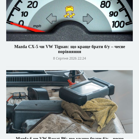
Mazda CX-5 чи VW Tiguan: що краще брати б/у – чесне
порівняння
8 Серпня 2026 22:24
Mazda 6 чи VW Passat B6: що краще брати б/у – чесне