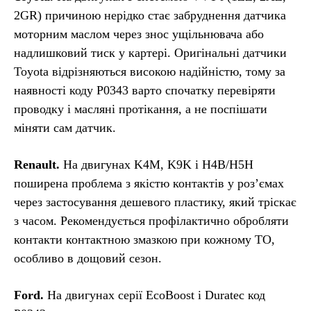
2GR) причиною нерідко стає забруднення датчика
моторним маслом через знос ущільнювача або
надлишковий тиск у картері. Оригінальні датчики
Toyota відрізняються високою надійністю, тому за
наявності коду P0343 варто спочатку перевіряти
проводку і масляні протікання, а не поспішати
міняти сам датчик.
Renault.
На двигунах K4M, K9K і H4B/H5H
поширена проблема з якістю контактів у роз’ємах
через застосування дешевого пластику, який тріскає
з часом. Рекомендується профілактично обробляти
контакти контактною змазкою при кожному ТО,
особливо в дощовий сезон.
Ford.
На двигунах серії EcoBoost і Duratec код