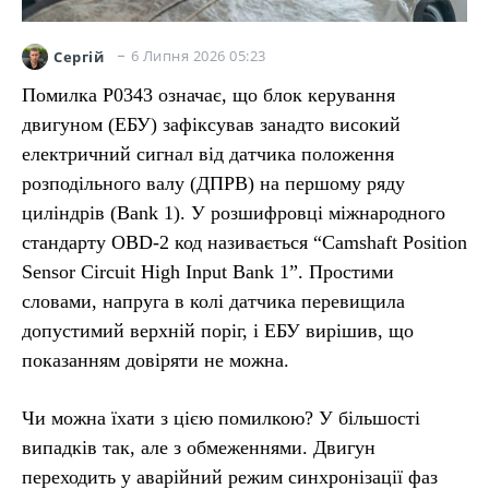
6 Липня 2026 05:23
Сергій
Помилка P0343 означає, що блок керування
двигуном (ЕБУ) зафіксував занадто високий
електричний сигнал від датчика положення
розподільного валу (ДПРВ) на першому ряду
циліндрів (Bank 1). У розшифровці міжнародного
стандарту OBD-2 код називається “Camshaft Position
Sensor Circuit High Input Bank 1”. Простими
словами, напруга в колі датчика перевищила
допустимий верхній поріг, і ЕБУ вирішив, що
показанням довіряти не можна.
Чи можна їхати з цією помилкою? У більшості
випадків так, але з обмеженнями. Двигун
переходить у аварійний режим синхронізації фаз