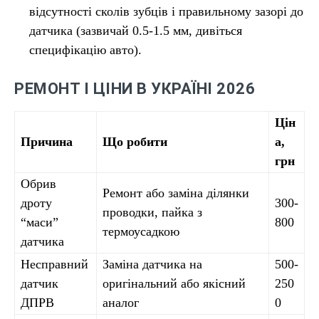
відсутності сколів зубців і правильному зазорі до
датчика (зазвичай 0.5-1.5 мм, дивіться
специфікацію авто).
РЕМОНТ І ЦІНИ В УКРАЇНІ 2026
Цін
Причина
Що робити
а,
грн
Обрив
Ремонт або заміна ділянки
дроту
300-
проводки, пайка з
“маси”
800
термоусадкою
датчика
Несправний
Заміна датчика на
500-
датчик
оригінальний або якісний
250
ДПРВ
аналог
0