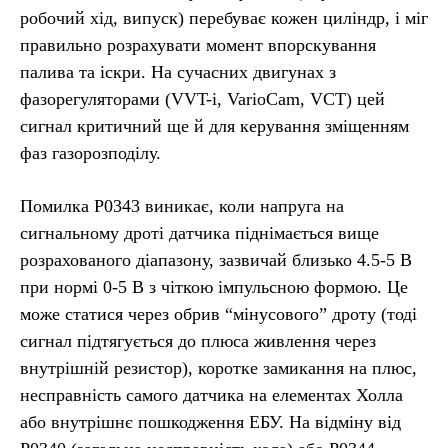
робочий хід, випуск) перебуває кожен циліндр, і міг
правильно розрахувати момент впорскування
палива та іскри. На сучасних двигунах з
фазорегуляторами (VVT-i, VarioCam, VCT) цей
сигнал критичний ще й для керування зміщенням
фаз газорозподілу.
Помилка P0343 виникає, коли напруга на
сигнальному дроті датчика піднімається вище
розрахованого діапазону, зазвичай близько 4.5-5 В
при нормі 0-5 В з чіткою імпульсною формою. Це
може статися через обрив “мінусового” дроту (тоді
сигнал підтягується до плюса живлення через
внутрішній резистор), коротке замикання на плюс,
несправність самого датчика на елементах Холла
або внутрішнє пошкодження ЕБУ. На відміну від