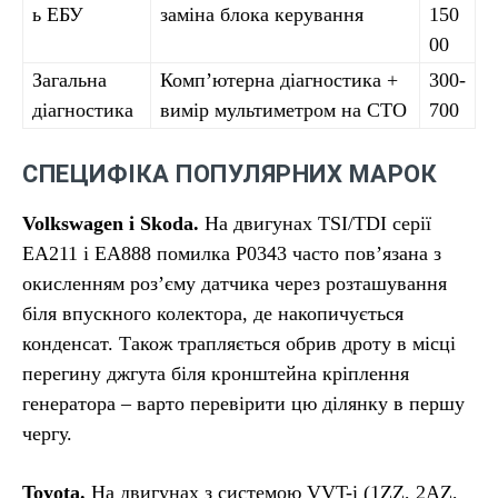
ь ЕБУ
заміна блока керування
150
00
Загальна
Комп’ютерна діагностика +
300-
діагностика
вимір мультиметром на СТО
700
СПЕЦИФІКА ПОПУЛЯРНИХ МАРОК
Volkswagen і Skoda.
На двигунах TSI/TDI серії
EA211 і EA888 помилка P0343 часто пов’язана з
окисленням роз’єму датчика через розташування
біля впускного колектора, де накопичується
конденсат. Також трапляється обрив дроту в місці
перегину джгута біля кронштейна кріплення
генератора – варто перевірити цю ділянку в першу
чергу.
Toyota.
На двигунах з системою VVT-i (1ZZ, 2AZ,