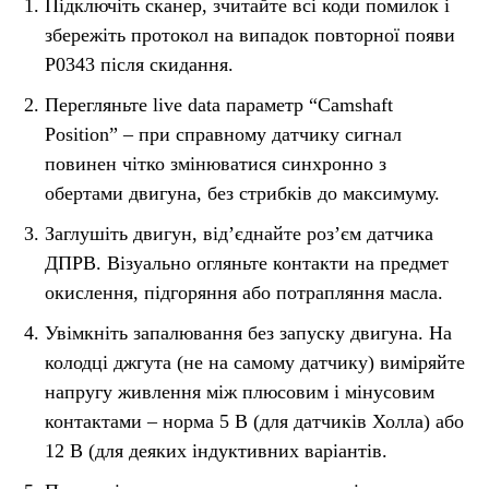
Підключіть сканер, зчитайте всі коди помилок і
збережіть протокол на випадок повторної появи
P0343 після скидання.
Перегляньте live data параметр “Camshaft
Position” – при справному датчику сигнал
повинен чітко змінюватися синхронно з
обертами двигуна, без стрибків до максимуму.
Заглушіть двигун, від’єднайте роз’єм датчика
ДПРВ. Візуально огляньте контакти на предмет
окислення, підгоряння або потрапляння масла.
Увімкніть запалювання без запуску двигуна. На
колодці джгута (не на самому датчику) виміряйте
напругу живлення між плюсовим і мінусовим
контактами – норма 5 В (для датчиків Холла) або
12 В (для деяких індуктивних варіантів.