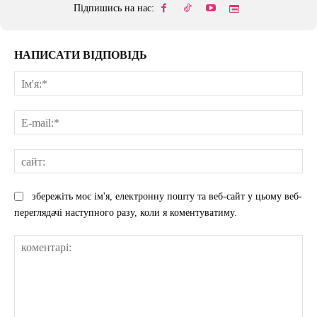
Підпишись на нас:
НАПИСАТИ ВІДПОВІДЬ
Ім'
E-
mai
сай
збережіть моє ім'я, електронну пошту та веб-сайт у цьому веб-
переглядачі наступного разу, коли я коментуватиму.