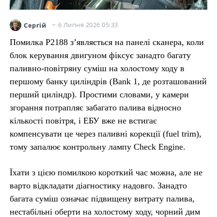
6 Липня 2026 05:33
Сергій
Помилка P2188 з’являється на панелі сканера, коли
блок керування двигуном фіксує занадто багату
паливно-повітряну суміш на холостому ходу в
першому банку циліндрів (Bank 1, де розташований
перший циліндр). Простими словами, у камери
згорання потрапляє забагато палива відносно
кількості повітря, і ЕБУ вже не встигає
компенсувати це через паливні корекції (fuel trim),
тому запалює контрольну лампу Check Engine.
Їхати з цією помилкою короткий час можна, але не
варто відкладати діагностику надовго. Занадто
багата суміш означає підвищену витрату палива,
нестабільні оберти на холостому ходу, чорний дим