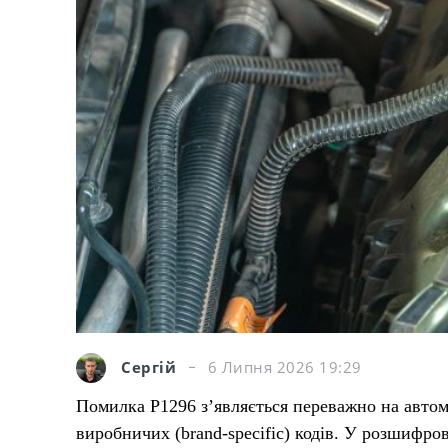
Сергій
6 Липня 2026 19:29
Помилка P1296 з’являється переважно на автомо
виробничих (brand-specific) кодів. У розшифро