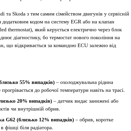
di та Skoda з тим самим сімейством двигунів у сервісній
я додатковим кодом на систему EGR або на клапан
ed thermostat), який керується електрично через блок
аднює діагностику, бо термостат нового покоління на
н, що відкривається за командою ECU залежно від
(близько 55% випадків)
– охолоджувальна рідина
 прогрівається до робочої температури навіть на трасі.
лизько 20% випадків)
– датчик видає занижені або
актів чи внутрішній обрив.
ка G62 (близько 12% випадків)
– обрив, коротке
в фішці біля радіатора.