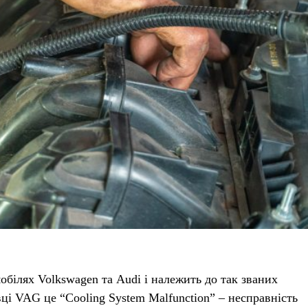
білях Volkswagen та Audi і належить до так званих
вці VAG це “Cooling System Malfunction” – несправність