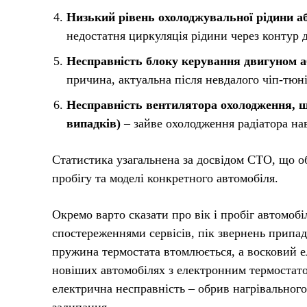
Низький рівень охолоджувальної рідини аб
недостатня циркуляція рідини через контур 
Несправність блоку керування двигуном а
причина, актуальна після невдалого чіп-тюн
Несправність вентилятора охолодження, щ
випадків)
– зайве охолодження радіатора на
Статистика узагальнена за досвідом СТО, що о
пробігу та моделі конкретного автомобіля.
Окремо варто сказати про вік і пробіг автомобі
спостереженнями сервісів, пік звернень припад
пружина термостата втомлюється, а восковий е
новіших автомобілях з електронним термостато
електрична несправність – обрив нагрівального 
залипання.