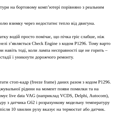
атури на бортовому комп’ютері порівняно з реальним
олю взимку через недостатнє тепло від двигуна.
ку водій просто помічає, що пічка гріє слабше, ніж
анелі з’являється Check Engine з кодом P1296. Тому варто
и навіть тоді, коли лампа несправності ще не горить –
 стадії і уникнути дорожчого ремонту.
ти стоп-кадр (freeze frame) даних разом з кодом P1296.
джувальної рідини на момент появи помилки та на
имує live data VAG (наприклад VCDS, Delphi, Autocom),
уру з датчика G62 і розрахункову модельну температуру
після 10 хвилин руху вказує на термостат або датчик.