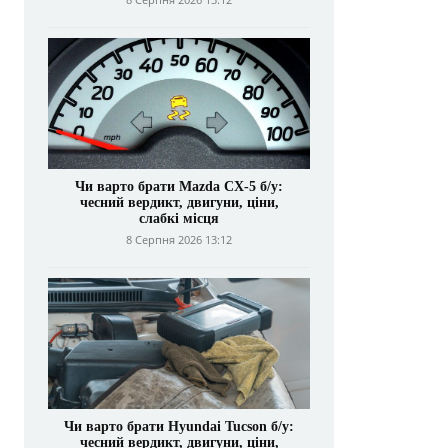
Чи варто брати Mazda CX-5 б/у:
чесний вердикт, двигуни, ціни,
слабкі місця
8 Серпня 2026 13:12
Чи варто брати Hyundai Tucson б/у:
чесний вердикт, двигуни, ціни,