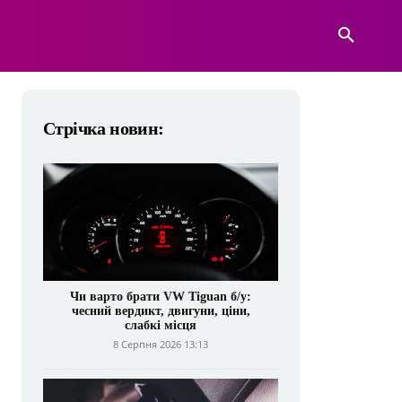
А
ВІЙСЬКОВА ТЕХНІКА
БІЛЬШЕ
Стрічка новин:
Чи варто брати VW Tiguan б/у:
чесний вердикт, двигуни, ціни,
слабкі місця
8 Серпня 2026 13:13