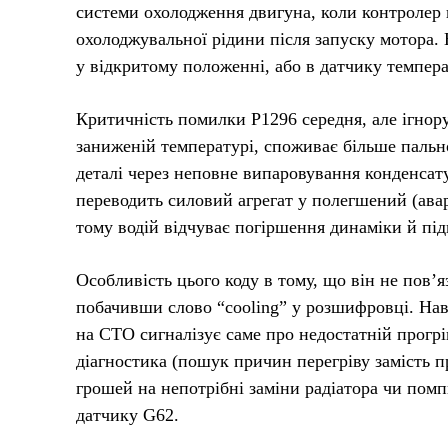
системи охолодження двигуна, коли контролер 
охолоджувальної рідини після запуску мотора. 
у відкритому положенні, або в датчику темпера
Критичність помилки P1296 середня, але ігнору
заниженій температурі, споживає більше пальн
деталі через неповне випаровування конденсату
переводить силовий агрегат у полегшений (ава
тому водій відчуває погіршення динаміки й пі
Особливість цього коду в тому, що він не пов’я
побачивши слово “cooling” у розшифровці. Нав
на СТО сигналізує саме про недостатній прогр
діагностика (пошук причин перегріву замість п
грошей на непотрібні заміни радіатора чи помпи
датчику G62.