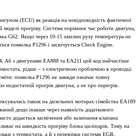
игуном (ECU) як реакція на невідповідність фактичної
 моделі прогріву. Система порівнює час роботи двигуна,
чика G62. Якщо через 10-15 хвилин руху температура не
ється помилка P1296 і засвічується Check Engine.
A4, A6 з двигунами EA888 та EA211 цей код найчастіше
рмостата, рідше – з електричною проблемою в проводці
міти: помилка P1296 не завжди означає повну
о недостатній прогрів двигуна, а не про перегрів.
іксувалась також на дизельних моторах сімейства EA189
ваний дещо інакше через наявність додаткового
асто додається засмічення або залипання клапана
пливає на швидкість прогріву блока циліндрів. Тому на
льки з термостата, а й з перевірки системи EGR.