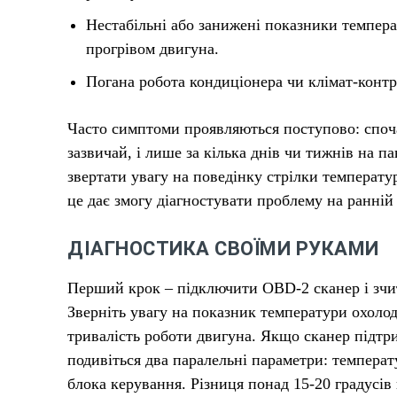
Нестабільні або занижені показники темпер
прогрівом двигуна.
Погана робота кондиціонера чи клімат-контр
Часто симптоми проявляються поступово: спочат
зазвичай, і лише за кілька днів чи тижнів на п
звертати увагу на поведінку стрілки температур
це дає змогу діагностувати проблему на ранній
ДІАГНОСТИКА СВОЇМИ РУКАМИ
Перший крок – підключити OBD-2 сканер і зчита
Зверніть увагу на показник температури охоло
тривалість роботи двигуна. Якщо сканер підтр
подивіться два паралельні параметри: температ
блока керування. Різниця понад 15-20 градусів 