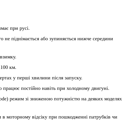
має при русі.
го не піднімається або зупиняється нижче середини
 взимку.
 100 км.
ртах у перші хвилини після запуску.
о працює постійно навіть при холодному двигуні.
ode) режим зі зниженою потужністю на деяких моделях
и в моторному відсіку при пошкодженні патрубків чи