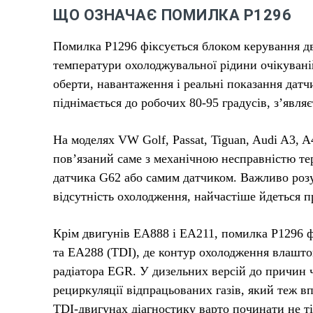
ЩО ОЗНАЧАЄ ПОМИЛКА P1296
Помилка P1296 фіксується блоком керування дв
температури охолоджувальної рідини очікуваній
оберти, навантаження і реальні показання дат
піднімається до робочих 80-95 градусів, з’явля
На моделях VW Golf, Passat, Tiguan, Audi A3, 
пов’язаний саме з механічною несправністю те
датчика G62 або самим датчиком. Важливо розу
відсутність охолодження, найчастіше йдеться пр
Крім двигунів EA888 і EA211, помилка P1296 ф
та EA288 (TDI), де контур охолодження влашто
радіатора EGR. У дизельних версій до причин ч
рециркуляції відпрацьованих газів, який теж в
TDI-двигунах діагностику варто починати не ті