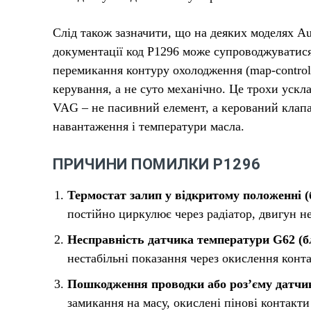
Слід також зазначити, що на деяких моделях Au
документації код P1296 може супроводжуватис
перемикання контуру охолодження (map-controll
керування, а не суто механічно. Це трохи ускл
VAG – не пасивний елемент, а керований клапа
навантаження і температури масла.
ПРИЧИНИ ПОМИЛКИ P1296
Термостат залип у відкритому положенні 
постійно циркулює через радіатор, двигун не
Несправність датчика температури G62 (б
нестабільні показання через окислення конт
Пошкодження проводки або роз’єму датчи
замикання на масу, окислені пінові контакти 