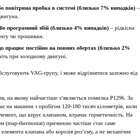
о повітряна пробка в системі (близько 7% випадків)
–
двигуна.
бо програмний збій (близько 4% випадків)
– рідкісна
інгу чи прошивки.
о працює постійно на повних обертах (близько 2%
віть при холодному двигуні.
бслуговують VAG-групу, і може відрізнятися залежно від
ля, на якому найчастіше з’являється помилка P1296. За
ає на машини з пробігом 120-180 тисяч кілометрів, коли
лемент, що керує клапаном, втрачає герметичність. На
м (map-thermostat) причиною частіше стає саме
елемента клапана або корозія роз’єму, а не механічне