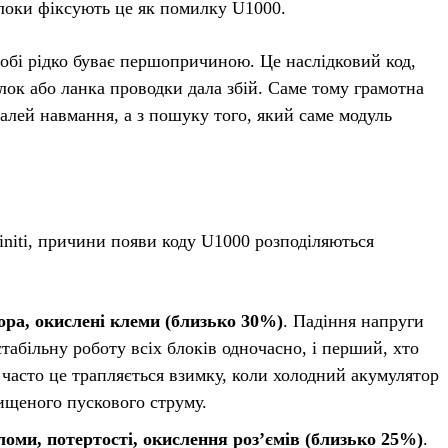
блоки фіксують це як помилку U1000.
обі рідко буває першопричиною. Це наслідковий код,
лок або ланка проводки дала збій. Саме тому грамотна
талей навмання, а з пошуку того, який саме модуль
finiti, причини появи коду U1000 розподіляються
ора, окислені клеми (близько 30%)
. Падіння напруги
табільну роботу всіх блоків одночасно, і перший, хто
часто це трапляється взимку, коли холодний акумулятор
вищеного пускового струму.
и, потертості, окислення роз’ємів (близько 25%)
.