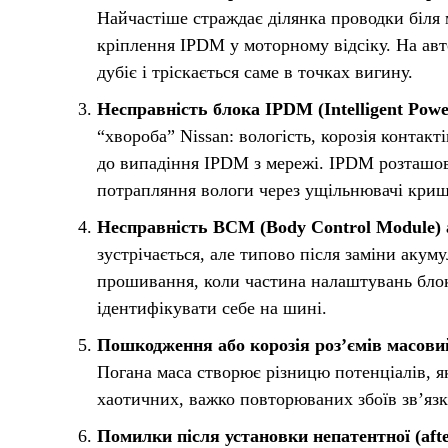
Найчастіше страждає ділянка проводки біля 
кріплення IPDM у моторному відсіку. На авто
дубіє і тріскається саме в точках вигину.
Несправність блока IPDM (Intelligent Powe
“хвороба” Nissan: вологість, корозія контакт
до випадіння IPDM з мережі. IPDM розташова
потрапляння вологи через ущільнювачі криш
Несправність BCM (Body Control Module) а
зустрічається, але типово після заміни акум
прошивання, коли частина налаштувань блока
ідентифікувати себе на шині.
Пошкодження або корозія роз’ємів масовий
Погана маса створює різницю потенціалів, я
хаотичних, важко повторюваних збоїв зв’язк
Помилки після установки непатентної (afte