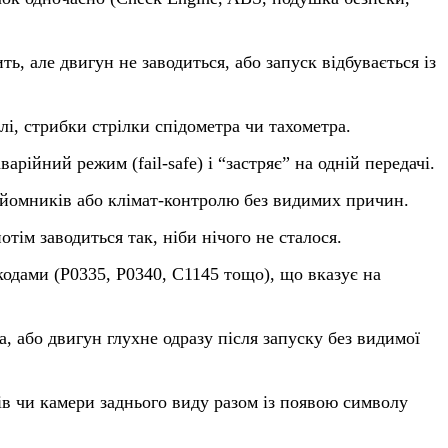
ь, але двигун не заводиться, або запуск відбувається із
і, стрибки стрілки спідометра чи тахометра.
рійний режим (fail-safe) і “застряє” на одній передачі.
дйомників або клімат-контролю без видимих причин.
отім заводиться так, ніби нічого не сталося.
одами (P0335, P0340, C1145 тощо), що вказує на
, або двигун глухне одразу після запуску без видимої
ів чи камери заднього виду разом із появою символу