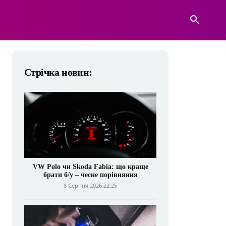
А
ВІЙСЬКОВА ТЕХНІКА
БІЛЬШЕ
Стрічка новин:
VW Polo чи Skoda Fabia: що краще
брати б/у – чесне порівняння
8 Серпня 2026 22:25