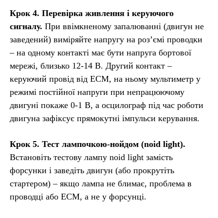
Крок 4. Перевірка живлення і керуючого
сигналу.
При ввімкненому запалюванні (двигун не
заведений) виміряйте напругу на роз’ємі проводки
– на одному контакті має бути напруга бортової
мережі, близько 12-14 В. Другий контакт –
керуючий провід від ECM, на ньому мультиметр у
режимі постійної напруги при непрацюючому
двигуні покаже 0-1 В, а осцилограф під час роботи
двигуна зафіксує прямокутні імпульси керування.
Крок 5. Тест лампочкою-нойдом (noid light).
Встановіть тестову лампу noid light замість
форсунки і заведіть двигун (або прокрутіть
стартером) – якщо лампа не блимає, проблема в
проводці або ECM, а не у форсунці.