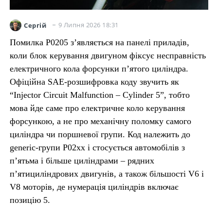
9 Липня 2026 18:31
Сергій
Помилка P0205 з’являється на панелі приладів,
коли блок керування двигуном фіксує несправність
електричного кола форсунки п’ятого циліндра.
Офіційна SAE-розшифровка коду звучить як
“Injector Circuit Malfunction – Cylinder 5”, тобто
мова йде саме про електричне коло керування
форсункою, а не про механічну поломку самого
циліндра чи поршневої групи. Код належить до
generic-групи P02xx і стосується автомобілів з
п’ятьма і більше циліндрами – рядних
п’ятициліндрових двигунів, а також більшості V6 і
V8 моторів, де нумерація циліндрів включає
позицію 5.