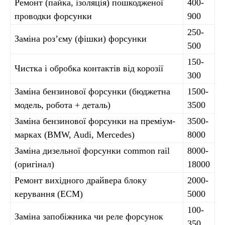
Ремонт (пайка, ізоляція) пошкодженої
400-
проводки форсунки
900
250-
Заміна роз’єму (фішки) форсунки
500
150-
Чистка і обробка контактів від корозії
300
Заміна бензинової форсунки (бюджетна
1500-
модель, робота + деталь)
3500
Заміна бензинової форсунки на преміум-
3500-
марках (BMW, Audi, Mercedes)
8000
Заміна дизельної форсунки common rail
8000-
(оригінал)
18000
Ремонт вихідного драйвера блоку
2000-
керування (ECM)
5000
100-
Заміна запобіжника чи реле форсунок
350