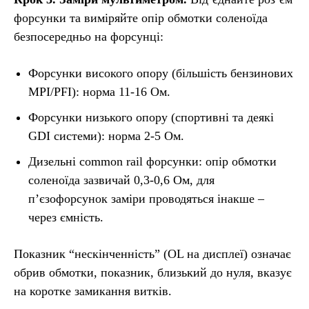
форсунки та виміряйте опір обмотки соленоїда
безпосередньо на форсунці:
Форсунки високого опору (більшість бензинових
MPI/PFI): норма 11-16 Ом.
Форсунки низького опору (спортивні та деякі
GDI системи): норма 2-5 Ом.
Дизельні common rail форсунки: опір обмотки
соленоїда зазвичай 0,3-0,6 Ом, для
п’єзофорсунок заміри проводяться інакше –
через ємність.
Показник “нескінченність” (OL на дисплеї) означає
обрив обмотки, показник, близький до нуля, вказує
на коротке замикання витків.