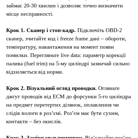
займає 20-30 хвилин і дозволяє точно визначити
місце несправності.
Крок 1. Сканер і стоп-кадр.
Підключіть OBD-2
сканер, зчитайте код і freeze frame дані – обороти,
температуру, навантаження на момент появи
помилки. Перегляньте live data: параметр корекції
палива (fuel trim) на 5-му циліндрі зазвичай сильно
відхиляється від норми.
Крок 2. Візуальний огляд проводки.
Огляньте
джгут проводів від ECM до форсунки 5-го циліндра
на предмет перетертих ділянок, оплавлення чи
слідів вологи в роз’ємі. Роз’єм має бути сухим,
контакти – без окислів.
Крок 3. Заміри мультиметром.
Від’єднайте роз’єм