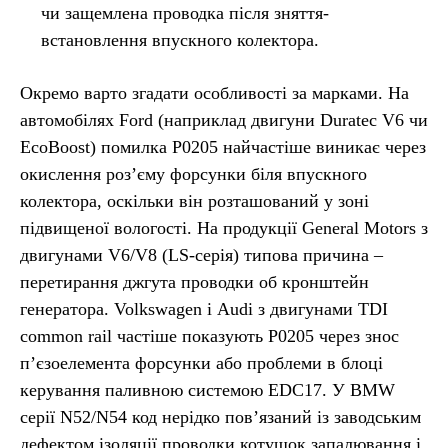
чи защемлена проводка після зняття-
встановлення впускного колектора.
Окремо варто згадати особливості за марками. На
автомобілях Ford (наприклад двигуни Duratec V6 чи
EcoBoost) помилка P0205 найчастіше виникає через
окислення роз’єму форсунки біля впускного
колектора, оскільки він розташований у зоні
підвищеної вологості. На продукції General Motors з
двигунами V6/V8 (LS-серія) типова причина –
перетирання джгута проводки об кронштейн
генератора. Volkswagen і Audi з двигунами TDI
common rail частіше показують P0205 через знос
п’єзоелемента форсунки або проблеми в блоці
керування паливною системою EDC17. У BMW
серії N52/N54 код нерідко пов’язаний із заводським
дефектом ізоляції проводки котушок запалювання і