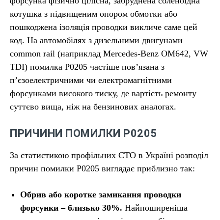
форсунка фізично цілісна, забруднена соленоїдна
котушка з підвищеним опором обмотки або
пошкоджена ізоляція проводки викличе саме цей
код. На автомобілях з дизельними двигунами
common rail (наприклад Mercedes-Benz OM642, VW
TDI) помилка P0205 частіше пов’язана з
п’єзоелектричними чи електромагнітними
форсунками високого тиску, де вартість ремонту
суттєво вища, ніж на бензинових аналогах.
ПРИЧИНИ ПОМИЛКИ P0205
За статистикою профільних СТО в Україні розподіл
причин помилки P0205 виглядає приблизно так:
Обрив або коротке замикання проводки
форсунки – близько 30%.
Найпоширеніша