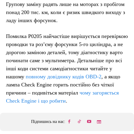
Групову заміну радять лише на моторах з пробігом
понад 200 тис. км, коли є ризик швидкого виходу з
ладу інших форсунок.
Помилка P0205 найчастіше вирішується перевіркою
проводки та роз’єму форсунки 5-го циліндра, а не
дорогою заміною деталей, тому діагностику варто
починати саме з мультиметра. Детальніше про всі
інші коди системи самодіагностики читайте у
нашому
повному довіднику кодів OBD-2
, а якщо
лампа Check Engine горить постійно без чіткої
причини – подивіться матеріал
чому загоряється
Check Engine і що робити
.
Підпишись на нас: