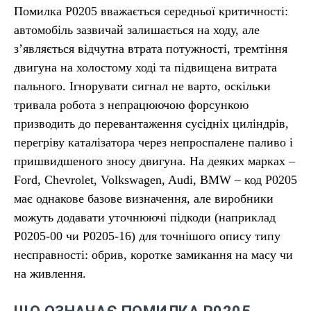
Помилка P0205 вважається середньої критичності:
автомобіль зазвичай залишається на ходу, але
з’являється відчутна втрата потужності, тремтіння
двигуна на холостому ході та підвищена витрата
пального. Ігнорувати сигнал не варто, оскільки
тривала робота з непрацюючою форсункою
призводить до перевантаження сусідніх циліндрів,
перегріву каталізатора через непроспалене паливо і
пришвидшеного зносу двигуна. На деяких марках –
Ford, Chevrolet, Volkswagen, Audi, BMW – код P0205
має однакове базове визначення, але виробники
можуть додавати уточнюючі підкоди (наприклад
P0205-00 чи P0205-16) для точнішого опису типу
несправності: обрив, коротке замикання на масу чи
на живлення.