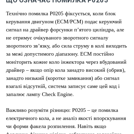
ЩО ОЗНАЧАЄ ПОМИЛКА P0205
Технічно помилка P0205 фіксується, коли блок
керування двигуном (ECM/PCM) подає керуючий
сигнал на драйвер форсунки п’ятого циліндра, але
не отримує очікуваного зворотного сигналу
зворотного зв’язку, або сила струму в колі виходить
за межі допустимого діапазону. ECM постійно
моніторить кожне коло інжектора через вбудований
драйвер – якщо опір кола занадто високий (обрив),
занадто низький (коротке замикання) або сигнал
взагалі відсутній, система записує саме цей код і
запалює лампу Check Engine.
Важливо розуміти різницю: P0205 – це помилка
електричного кола, а не аналіз якості впорскування
чи форми факела розпилення. Навіть якщо