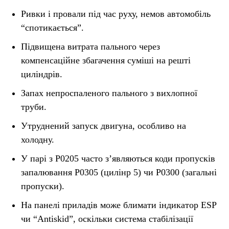
Ривки і провали під час руху, немов автомобіль
“спотикається”.
Підвищена витрата пального через
компенсаційне збагачення суміші на решті
циліндрів.
Запах непроспаленого пального з вихлопної
труби.
Утруднений запуск двигуна, особливо на
холодну.
У парі з P0205 часто з’являються коди пропусків
запалювання P0305 (цилінр 5) чи P0300 (загальні
пропуски).
На панелі приладів може блимати індикатор ESP
чи “Antiskid”, оскільки система стабілізації