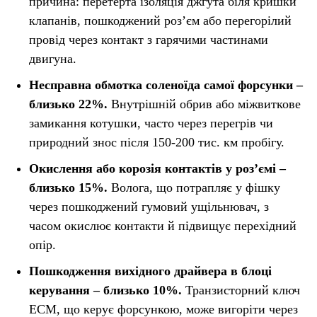
причина: перетерта ізоляція джгута біля кришки
клапанів, пошкоджений роз’єм або перегорілий
провід через контакт з гарячими частинами
двигуна.
Несправна обмотка соленоїда самої форсунки –
близько 22%.
Внутрішній обрив або міжвиткове
замикання котушки, часто через перегрів чи
природний знос після 150-200 тис. км пробігу.
Окислення або корозія контактів у роз’ємі –
близько 15%.
Волога, що потрапляє у фішку
через пошкоджений гумовий ущільнювач, з
часом окислює контакти й підвищує перехідний
опір.
Пошкодження вихідного драйвера в блоці
керування – близько 10%.
Транзисторний ключ
ECM, що керує форсункою, може вигоріти через