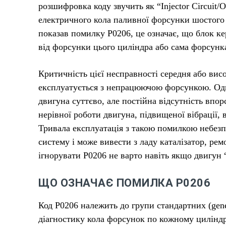
розшифровка коду звучить як “Injector Circuit/O
електричного кола паливної форсунки шостого ц
показав помилку P0206, це означає, що блок к
від форсунки цього циліндра або сама форсунка
Критичність цієї несправності середня або висо
експлуатується з непрацюючою форсункою. Одн
двигуна суттєво, але постійна відсутність впо
нерівної роботи двигуна, підвищеної вібрації,
Тривала експлуатація з такою помилкою небезп
систему і може вивести з ладу каталізатор, ре
ігнорувати P0206 не варто навіть якщо двигун
ЩО ОЗНАЧАЄ ПОМИЛКА P0206
Код P0206 належить до групи стандартних (gene
діагностику кола форсунок по кожному циліндр