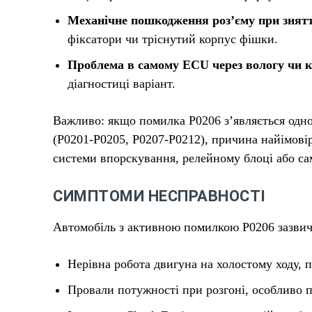
Механічне пошкодження роз’єму при знятт
фіксатори чи тріснутий корпус фішки.
Проблема в самому ECU через вологу чи к
діагностиці варіант.
Важливо: якщо помилка P0206 з’являється одно
(P0201-P0205, P0207-P0212), причина найімовір
системи впорскування, релейному блоці або с
СИМПТОМИ НЕСПРАВНОСТІ
Автомобіль з активною помилкою P0206 зазвича
Нерівна робота двигуна на холостому ходу, п
Провали потужності при розгоні, особливо 