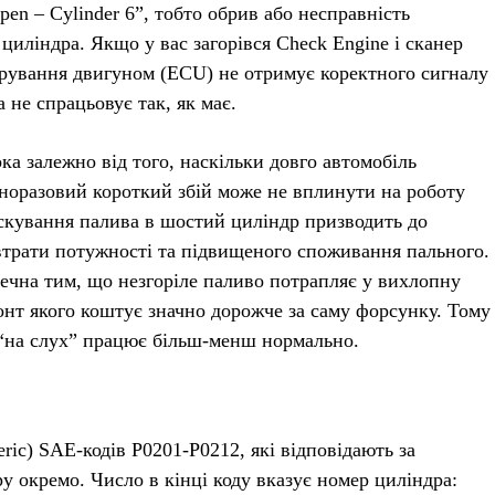
pen – Cylinder 6”, тобто обрив або несправність
иліндра. Якщо у вас загорівся Check Engine і сканер
ерування двигуном (ECU) не отримує коректного сигналу
 не спрацьовує так, як має.
ка залежно від того, наскільки довго автомобіль
оразовий короткий збій може не вплинути на роботу
рскування палива в шостий циліндр призводить до
 втрати потужності та підвищеного споживання пального.
ечна тим, що незгоріле паливо потрапляє у вихлопну
монт якого коштує значно дорожче за саму форсунку. Тому
 “на слух” працює більш-менш нормально.
ric) SAE-кодів P0201-P0212, які відповідають за
у окремо. Число в кінці коду вказує номер циліндра: