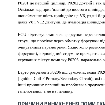
P0201 це перший циліндр, P0202 другий і так д
Оскільки код прив’язаний до шостого циліндра,
щонайменше шість циліндрів: це V6, рядні 6-ц
деякі V8 і V12 двигуни, де нумерація циліндрі
ECU відстежує стан кола форсунки через сило
струм, що протікає через обмотку форсунки під 
очікуваними параметрами. Якщо коло розімкнен
форсунки), відповідний струм не проходить вза
керування фіксує помилку P0206, паралельно в
Варто розрізняти P0206 від суміжних кодів P0266
(Ignition Coil F Primary/Secondary Circuit), як
інші причини: перший на проблеми з продуктив
запалювання, а не на паливну.
ПРИЧИНИ ВИНИКНЕННЯ ПОМИЛКИ