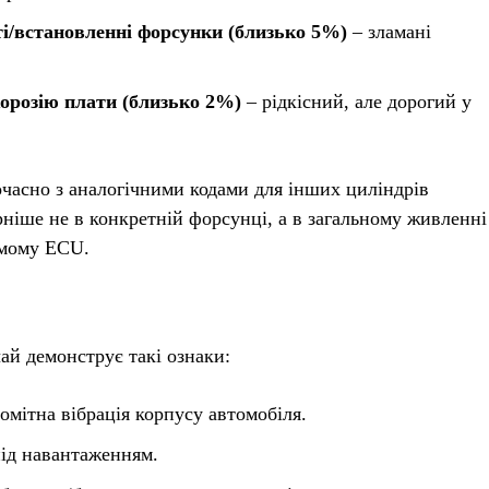
і/встановленні форсунки (близько 5%)
– зламані
орозію плати (близько 2%)
– рідкісний, але дорогий у
часно з аналогічними кодами для інших циліндрів
ніше не в конкретній форсунці, а в загальному живленні
амому ECU.
й демонструє такі ознаки:
омітна вібрація корпусу автомобіля.
під навантаженням.