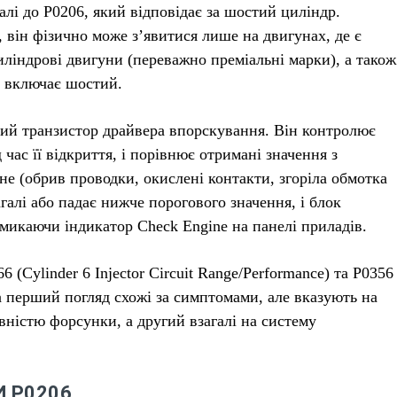
алі до P0206, який відповідає за шостий циліндр.
 він фізично може з’явитися лише на двигунах, де є
иліндрові двигуни (переважно преміальні марки), а також
в включає шостий.
вий транзистор драйвера впорскування. Він контролює
час її відкриття, і порівнює отримані значення з
е (обрив проводки, окислені контакти, згоріла обмотка
галі або падає нижче порогового значення, і блок
микаючи індикатор Check Engine на панелі приладів.
 (Cylinder 6 Injector Circuit Range/Performance) та P0356
і на перший погляд схожі за симптомами, але вказують на
ністю форсунки, а другий взагалі на систему
 P0206