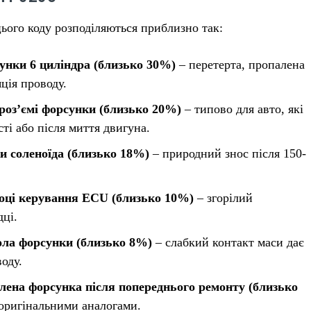
ого коду розподіляються приблизно так:
унки 6 циліндра (близько 30%)
– перетерта, пропалена
ція проводу.
 роз’ємі форсунки (близько 20%)
– типово для авто, які
ті або після миття двигуна.
ки соленоїда (близько 18%)
– природний знос після 150-
оці керування ECU (близько 10%)
– згорілий
дці.
ола форсунки (близько 8%)
– слабкий контакт маси дає
оду.
лена форсунка після попереднього ремонту (близько
еоригінальними аналогами.