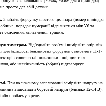
 пропусків запалювання (P0300, P0306 для 6 циліндра)
не просто дав збій датчик.
у.
Знайдіть форсунку шостого циліндра (номер циліндра
робника, порядок нумерації відрізняється між V6 та
ет окислення, оплавлення, тріщин.
мультиметром.
Від’єднайте роз’єм і виміряйте опір між
я для більшості бензинових форсунок становлять 11-17
екторів common rail показники інші, дивіться
уля, або нескінченність (обрив) підтверджує
ємі.
При включеному запалюванні заміряйте напругу на
винна відповідати бортовій напрузі (близько 12-14 В).
 або проблему з реле.