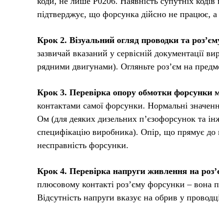
коди, не лише P0206. Наявність супутніх кодів
підтверджує, що форсунка дійсно не працює, а 
Крок 2. Візуальний огляд проводки та роз’єм
зазвичай вказаний у сервісній документації ви
рядними двигунами). Огляньте роз’єм на предм
Крок 3. Перевірка опору обмотки форсунки 
контактами самої форсунки. Нормальні значенн
Ом (для деяких дизельних п’єзофорсунок та інж
специфікацію виробника). Опір, що прямує до н
несправність форсунки.
Крок 4. Перевірка напруги живлення на роз’
плюсовому контакті роз’єму форсунки – вона по
Відсутність напруги вказує на обрив у проводці