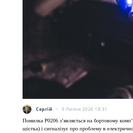
Сергій
9 Липня 2026 18:31
Помилка P0206 з’являється на бортовому комп’
шістка) і сигналізує про проблему в електрич