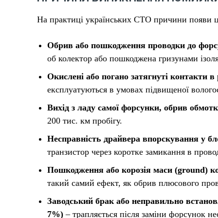
На практиці українських СТО причини появи ць
Обрив або пошкодження проводки до форс
об колектор або пошкоджена гризунами ізоля
Окислені або погано затягнуті контакти в
експлуатуються в умовах підвищеної вологос
Вихід з ладу самої форсунки, обрив обмот
200 тис. км пробігу.
Несправність драйвера впорскування у бл
транзистор через коротке замикання в прово
Пошкодження або корозія маси (ground) к
такий самий ефект, як обрив плюсового пров
Заводський брак або неправильно встанов
7%)
– трапляється після заміни форсунок н