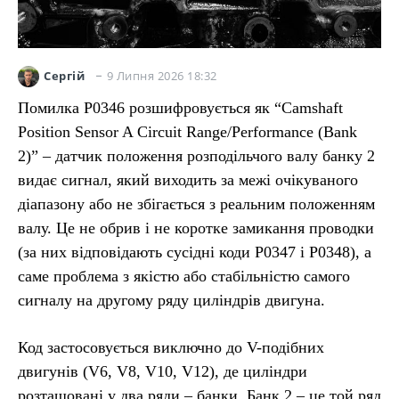
9 Липня 2026 18:32
Сергій
Помилка P0346 розшифровується як “Camshaft
Position Sensor A Circuit Range/Performance (Bank
2)” – датчик положення розподільчого валу банку 2
видає сигнал, який виходить за межі очікуваного
діапазону або не збігається з реальним положенням
валу. Це не обрив і не коротке замикання проводки
(за них відповідають сусідні коди P0347 і P0348), а
саме проблема з якістю або стабільністю самого
сигналу на другому ряду циліндрів двигуна.
Код застосовується виключно до V-подібних
двигунів (V6, V8, V10, V12), де циліндри
розташовані у два ряди – банки. Банк 2 – це той ряд