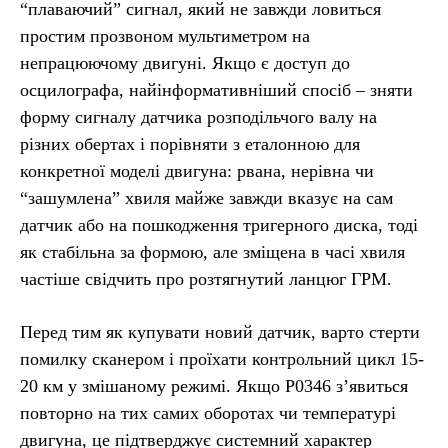
“плаваючий” сигнал, який не завжди ловиться
простим прозвоном мультиметром на
непрацюючому двигуні. Якщо є доступ до
осцилографа, найінформативніший спосіб – зняти
форму сигналу датчика розподільчого валу на
різних обертах і порівняти з еталонною для
конкретної моделі двигуна: рвана, нерівна чи
“зашумлена” хвиля майже завжди вказує на сам
датчик або на пошкодження тригерного диска, тоді
як стабільна за формою, але зміщена в часі хвиля
частіше свідчить про розтягнутий ланцюг ГРМ.
Перед тим як купувати новий датчик, варто стерти
помилку сканером і проїхати контрольний цикл 15-
20 км у змішаному режимі. Якщо P0346 з’явиться
повторно на тих самих оборотах чи температурі
двигуна, це підтверджує системний характер