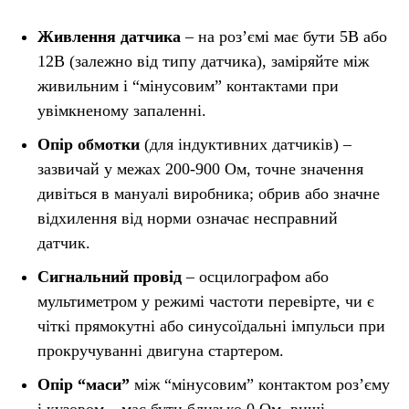
Живлення датчика
– на роз’ємі має бути 5В або
12В (залежно від типу датчика), заміряйте між
живильним і “мінусовим” контактами при
увімкненому запаленні.
Опір обмотки
(для індуктивних датчиків) –
зазвичай у межах 200-900 Ом, точне значення
дивіться в мануалі виробника; обрив або значне
відхилення від норми означає несправний
датчик.
Сигнальний провід
– осцилографом або
мультиметром у режимі частоти перевірте, чи є
чіткі прямокутні або синусоїдальні імпульси при
прокручуванні двигуна стартером.
Опір “маси”
між “мінусовим” контактом роз’єму
і кузовом – має бути близько 0 Ом, вищі