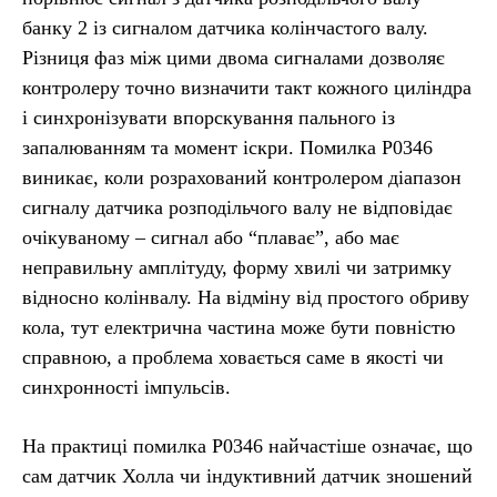
банку 2 із сигналом датчика колінчастого валу.
Різниця фаз між цими двома сигналами дозволяє
контролеру точно визначити такт кожного циліндра
і синхронізувати впорскування пального із
запалюванням та момент іскри. Помилка P0346
виникає, коли розрахований контролером діапазон
сигналу датчика розподільчого валу не відповідає
очікуваному – сигнал або “плаває”, або має
неправильну амплітуду, форму хвилі чи затримку
відносно колінвалу. На відміну від простого обриву
кола, тут електрична частина може бути повністю
справною, а проблема ховається саме в якості чи
синхронності імпульсів.
На практиці помилка P0346 найчастіше означає, що
сам датчик Холла чи індуктивний датчик зношений