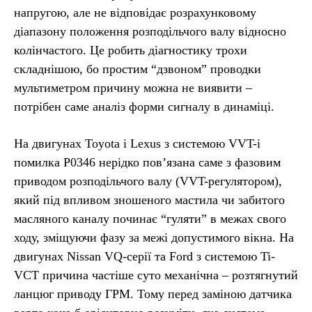
напругою, але не відповідає розрахунковому
діапазону положення розподільчого валу відносно
колінчастого. Це робить діагностику трохи
складнішою, бо простим “дзвоном” проводки
мультиметром причину можна не виявити –
потрібен саме аналіз форми сигналу в динаміці.
На двигунах Toyota і Lexus з системою VVT-i
помилка P0346 нерідко пов’язана саме з фазовим
приводом розподільчого валу (VVT-регулятором),
який під впливом зношеного мастила чи забитого
масляного каналу починає “гуляти” в межах свого
ходу, зміщуючи фазу за межі допустимого вікна. На
двигунах Nissan VQ-серії та Ford з системою Ti-
VCT причина частіше суто механічна – розтягнутий
ланцюг приводу ГРМ. Тому перед заміною датчика