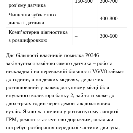
150-500
300-700
роз’єму датчика
Чищення зубчастого
–
400-800
диска і датчика
Комп’ютерна діагностика
–
300-600
з розшифровкою
Для більшості власників помилка P0346
закінчується заміною самого датчика – робота
нескладна і на переважній більшості V6/V8 займає
до години, а на деяких моделях, де датчик
розташований у важкодоступному місці біля
впускного колектора банку 2, зайняти може до
двох-трьох годин через демонтаж додаткових
вузлів. Якщо ж причина у розтягнутому ланцюзі
ГРМ, ремонт стає суттєво дорожчим, оскільки
потребує розбирання передньої частини двигуна,