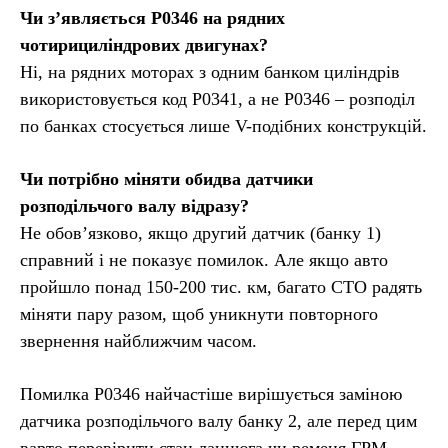
Чи з’являється P0346 на рядних
чотирициліндрових двигунах?
Ні, на рядних моторах з одним банком циліндрів
використовується код P0341, а не P0346 – розподіл
по банках стосується лише V-подібних конструкцій.
Чи потрібно міняти обидва датчики
розподільчого валу відразу?
Не обов’язково, якщо другий датчик (банку 1)
справний і не показує помилок. Але якщо авто
пройшло понад 150-200 тис. км, багато СТО радять
міняти пару разом, щоб уникнути повторного
звернення найближчим часом.
Помилка P0346 найчастіше вирішується заміною
датчика розподільчого валу банку 2, але перед цим
варто перевірити стан ланцюга чи ременя ГРМ,