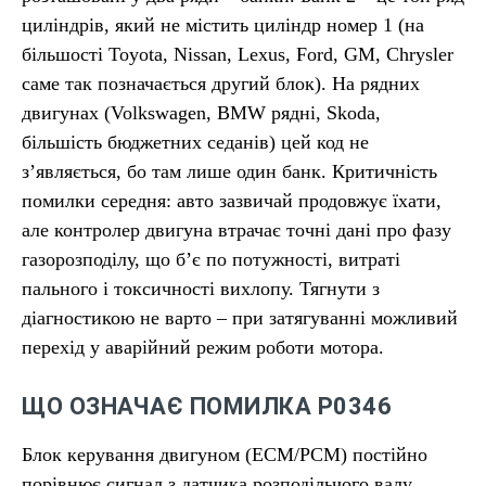
циліндрів, який не містить циліндр номер 1 (на
більшості Toyota, Nissan, Lexus, Ford, GM, Chrysler
саме так позначається другий блок). На рядних
двигунах (Volkswagen, BMW рядні, Skoda,
більшість бюджетних седанів) цей код не
з’являється, бо там лише один банк. Критичність
помилки середня: авто зазвичай продовжує їхати,
але контролер двигуна втрачає точні дані про фазу
газорозподілу, що б’є по потужності, витраті
пального і токсичності вихлопу. Тягнути з
діагностикою не варто – при затягуванні можливий
перехід у аварійний режим роботи мотора.
ЩО ОЗНАЧАЄ ПОМИЛКА P0346
Блок керування двигуном (ECM/PCM) постійно
порівнює сигнал з датчика розподільчого валу