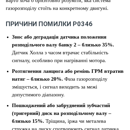
варто хоча б орієнтовно розуміти, яка система
газорозподілу стоїть на конкретному двигуні.
ПРИЧИНИ ПОМИЛКИ P0346
Знос або деградація датчика положення
розподільчого валу банку 2 – близько 35%.
Датчик Холла з часом втрачає стабільність
сигналу, особливо при нагріванні мотора.
Розтягнення ланцюга або ремінь ГРМ втратив
натяг – близько 20%.
Фаза газорозподілу
зміщується, і сигнал виходить за межі
допустимого діапазону.
Пошкоджений або забруднений зубчастий
(тригерний) диск на розподільчому валу –
близько 15%.
Тріщина, іржа чи металева
стружка на диску спотворюють сигнал датчика.