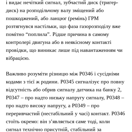
і видає нечіткий сигнал, зубчастий диск (тригер-
диск) на розподільчому валу зміщений або
пошкоджений, або ланцюг (ремінь) ГРМ
розтягнувся настільки, що фаза газорозподілу вже
помітно “поплила”. Рідше причина в самому
контролері двигуна або в неякісному контакті
провідки, що виникає лише під навантаженням чи
вібрацією.
Важливо розуміти різницю між P0346 і сусідніми
кодами з тієї ж родини. P0345 сигналізує про повну
відсутність або обрив сигналу датчика на банку 2,
P0347 – про надто низьку напругу сигналу, P0348 –
про надто високу напругу, а P0349 – про
переривчастий (нестабільний у часі) контакт. P0346
стоїть окремо: він з’являється саме тоді, коли
сигнал технічно присутній, стабільний за