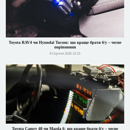
Toyota RAV4 чи Hyundai Tucson: що краще брати б/у – чесне
порівняння
8 Серпня 2026 22:25
Toyota Camry 40 чи Mazda 6: що краще брати б/у – чесне