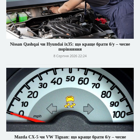
Nissan Qashqai чи Hyundai ix35: що краще брати б/у – чесне
порівняння
8 Серпня 2026 22:24
Mazda CX-5 чи VW Tiguan: що краще брати б/у – чесне