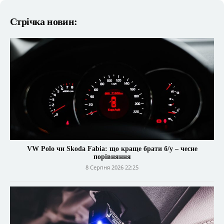
Стрічка новин:
VW Polo чи Skoda Fabia: що краще брати б/у – чесне
порівняння
8 Серпня 2026 22:25