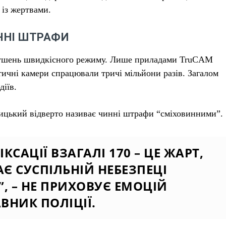
із жертвами.
ЧНІ ШТРАФИ
орушень швидкісного режиму. Лише приладами TruCAM
ичні камери спрацювали тричі мільйони разів. Загалом
діїв.
шицький відверто називає чинні штрафи “сміховинними”.
ІКСАЦІЇ ВЗАГАЛІ 170 – ЦЕ ЖАРТ,
АЄ СУСПІЛЬНІЙ НЕБЕЗПЕЦІ
 – НЕ ПРИХОВУЄ ЕМОЦІЙ
ВНИК ПОЛІЦІЇ.