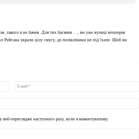
рмом ,такого я не бачив .Для тих багачив …, ви уже вулиці впоперек
л Рейгана украли цілу смугу, до полікліники не під’їхати .Шоб ви
Ім'я:*
у веб-переглядачі наступного разу, коли я коментуватиму.