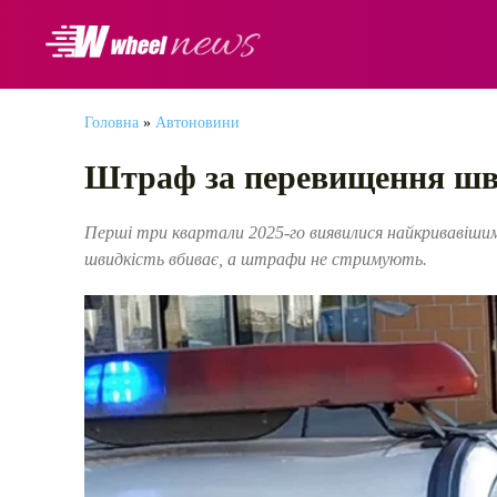
АВТОНОВИНИ
Головна
»
Автоновини
Штраф за перевищення швид
Перші три квартали 2025-го виявилися найкривавішими 
швидкість вбиває, а штрафи не стримують.