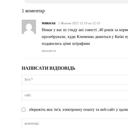
1 коментар
микола
1 Жовтня 2025 12:19 на 12:19
Немае у вас ні стиду ані совесті ,40 років за ке
прозебрували, куди Клименко дивиться у Київі ву
подавились ціми штрафами
відповісти
НАПИСАТИ ВІДПОВІДЬ
збережіть моє ім'я, електронну пошту та веб-сайт у цьом