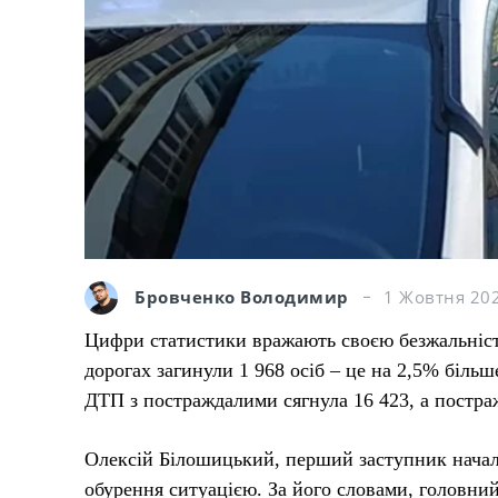
Бровченко Володимир
1 Жовтня 202
Цифри статистики вражають своєю безжальністю
дорогах загинули 1 968 осіб – це на 2,5% більше
ДТП з постраждалими сягнула 16 423, а постра
Олексій Білошицький, перший заступник началь
обурення ситуацією. За його словами, головни