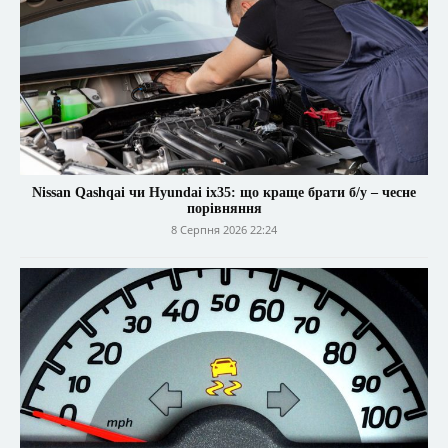
Nissan Qashqai чи Hyundai ix35: що краще брати б/у – чесне
порівняння
8 Серпня 2026 22:24