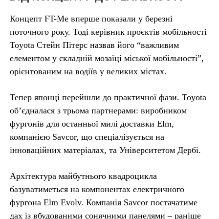
Концепт FT-Me вперше показали у березні
поточного року. Тоді керівник проєктів мобільності
Toyota Стейн Пітерс назвав його “важливим
елементом у складній мозаїці міської мобільності”,
орієнтованим на водіїв у великих містах.
Тепер японці перейшли до практичної фази. Toyota
об’єдналася з трьома партнерами: виробником
фургонів для останньої милі доставки Elm,
компанією Savcor, що спеціалізується на
інноваційних матеріалах, та Університетом Дербі.
Архітектура майбутнього квадроцикла
базуватиметься на компонентах електричного
фургона Elm Evolv. Компанія Savcor постачатиме
дах із вбудованими сонячними панелями – раніше