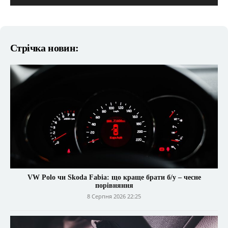
Стрічка новин:
VW Polo чи Skoda Fabia: що краще брати б/у – чесне
порівняння
8 Серпня 2026 22:25