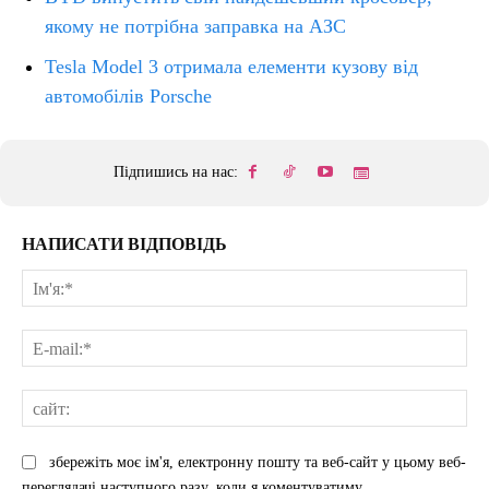
якому не потрібна заправка на АЗС
Tesla Model 3 отримала елементи кузову від
автомобілів Porsche
Підпишись на нас:
НАПИСАТИ ВІДПОВІДЬ
Ім'
E-
mai
сай
збережіть моє ім'я, електронну пошту та веб-сайт у цьому веб-
переглядачі наступного разу, коли я коментуватиму.