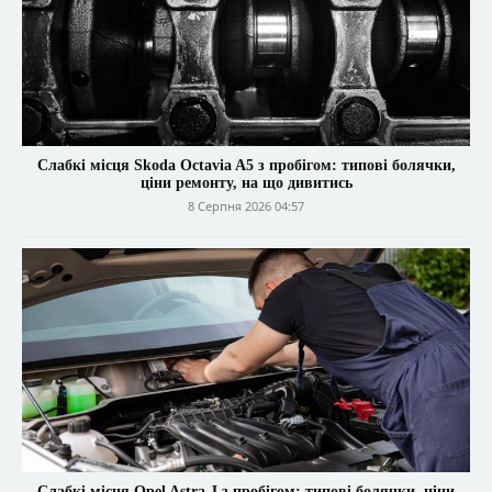
Слабкі місця Skoda Octavia A5 з пробігом: типові болячки,
ціни ремонту, на що дивитись
8 Серпня 2026 04:57
Слабкі місця Opel Astra J з пробігом: типові болячки, ціни