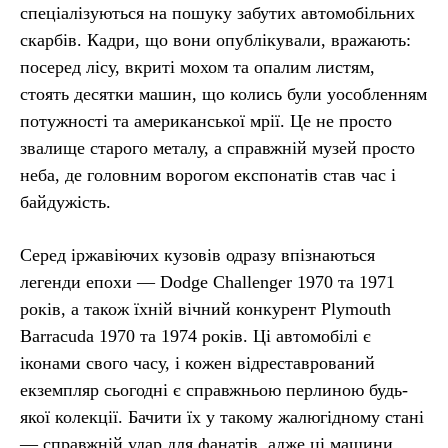
спеціалізуються на пошуку забутих автомобільних
скарбів. Кадри, що вони опублікували, вражають:
посеред лісу, вкриті мохом та опалим листям,
стоять десятки машин, що колись були уособленням
потужності та американської мрії. Це не просто
звалище старого металу, а справжній музей просто
неба, де головним ворогом експонатів став час і
байдужість.
Серед іржавіючих кузовів одразу впізнаються
легенди епохи — Dodge Challenger 1970 та 1971
років, а також їхній вічний конкурент Plymouth
Barracuda 1970 та 1974 років. Ці автомобілі є
іконами свого часу, і кожен відреставрований
екземпляр сьогодні є справжньою перлиною будь-
якої колекції. Бачити їх у такому жалюгідному стані
— справжній удар для фанатів, адже ці машини