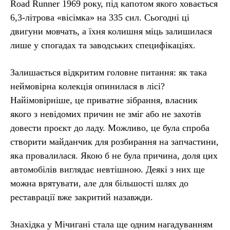
Road Runner 1969 року, під капотом якого ховається
6,3-літрова «вісімка» на 335 сил. Сьогодні ці
двигуни мовчать, а їхня колишня міць залишилася
лише у спогадах та заводських специфікаціях.
Залишається відкритим головне питання: як така
неймовірна колекція опинилася в лісі?
Найімовірніше, це приватне зібрання, власник
якого з невідомих причин не зміг або не захотів
довести проєкт до ладу. Можливо, це була спроба
створити майданчик для розбирання на запчастини,
яка провалилася. Якою б не була причина, доля цих
автомобілів виглядає невтішною. Деякі з них ще
можна врятувати, але для більшості шлях до
реставрації вже закритий назавжди.
Знахідка у Мічигані стала ще одним нагадуванням