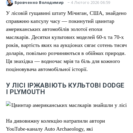
4 Лютого 2026 06:59
Бровченко Володимир
У лісовій гущавині штату Мічиган, США, знайдено
справжню капсулу часу — покинутий цвинтар
американських автомобілів золотої епохи
маслкарів. Десятки культових моделей 60-х та 70-х
років, вартість яких на аукціонах сягає сотень тисяч
доларів, повільно розчиняються в обіймах природи.
Ця знахідка — водночас мрія та біль для кожного
поціновувача автомобільної історії.
У ЛІСІ ІРЖАВІЮТЬ КУЛЬТОВІ DODGE
І PLYMOUTH
На дивовижну колекцію натрапили автори
YouTube-каналу Auto Archaeology, які