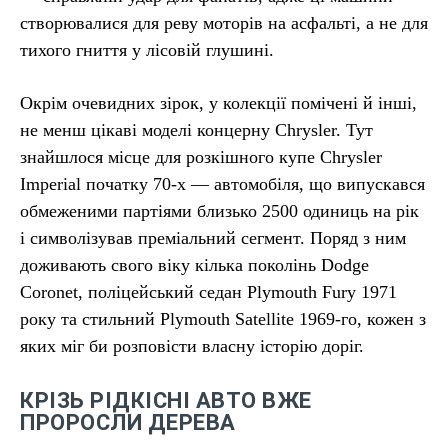
створювалися для реву моторів на асфальті, а не для
тихого гниття у лісовій глушині.
Окрім очевидних зірок, у колекції помічені й інші,
не менш цікаві моделі концерну Chrysler. Тут
знайшлося місце для розкішного купе Chrysler
Imperial початку 70-х — автомобіля, що випускався
обмеженими партіями близько 2500 одиниць на рік
і символізував преміальний сегмент. Поряд з ним
доживають свого віку кілька поколінь Dodge
Coronet, поліцейський седан Plymouth Fury 1971
року та стильний Plymouth Satellite 1969-го, кожен з
яких міг би розповісти власну історію доріг.
КРІЗЬ РІДКІСНІ АВТО ВЖЕ
ПРОРОСЛИ ДЕРЕВА