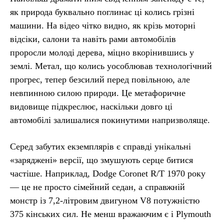
як природа буквально поглинає ці колись грізні
машини. На відео чітко видно, як крізь моторні
відсіки, салони та навіть рами автомобілів
проросли молоді дерева, міцно вкорінившись у
землі. Метал, що колись уособлював технологічний
прогрес, тепер безсилий перед повільною, але
невпинною силою природи. Це метафоричне
видовище підкреслює, наскільки довго ці
автомобілі залишалися покинутими напризволяще.
Серед забутих екземплярів є справді унікальні
«заряджені» версії, що змушують серце битися
частіше. Наприклад, Dodge Coronet R/T 1970 року
— це не просто сімейний седан, а справжній
монстр із 7,2-літровим двигуном V8 потужністю
375 кінських сил. Не менш вражаючим є і Plymouth