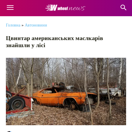
Головна
»
Автоновини
Цвинтар американських маслкарів
знайшли у лісі