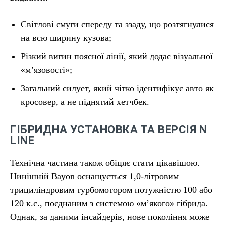
Світлові смуги спереду та ззаду, що розтягнулися
на всю ширину кузова;
Різкий вигин поясної лінії, який додає візуальної
«м’язовості»;
Загальний силует, який чітко ідентифікує авто як
кросовер, а не піднятий хетчбек.
ГІБРИДНА УСТАНОВКА ТА ВЕРСІЯ N
LINE
Технічна частина також обіцяє стати цікавішою.
Нинішній Bayon оснащується 1,0-літровим
трициліндровим турбомотором потужністю 100 або
120 к.с., поєднаним з системою «м’якого» гібрида.
Однак, за даними інсайдерів, нове покоління може