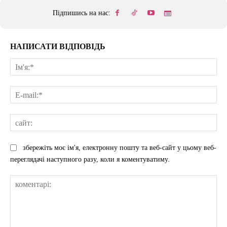
Підпишись на нас:
НАПИСАТИ ВІДПОВІДЬ
Ім'
E-
mai
сай
збережіть моє ім'я, електронну пошту та веб-сайт у цьому веб-
переглядачі наступного разу, коли я коментуватиму.