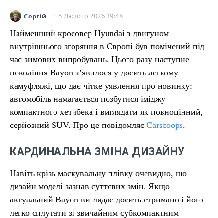
5 Лютого 2026 19:48
Сергій
Найменший кросовер Hyundai з двигуном
внутрішнього згоряння в Європі був помічений під
час зимових випробувань. Цього разу наступне
покоління Bayon з’явилося у досить легкому
камуфляжі, що дає чітке уявлення про новинку:
автомобіль намагається позбутися іміджу
компактного хетчбека і виглядати як повноцінний,
серйозний SUV. Про це повідомляє
Carscoops
.
КАРДИНАЛЬНА ЗМІНА ДИЗАЙНУ
Навіть крізь маскувальну плівку очевидно, що
дизайн моделі зазнав суттєвих змін. Якщо
актуальний Bayon виглядає досить стримано і його
легко сплутати зі звичайним субкомпактним