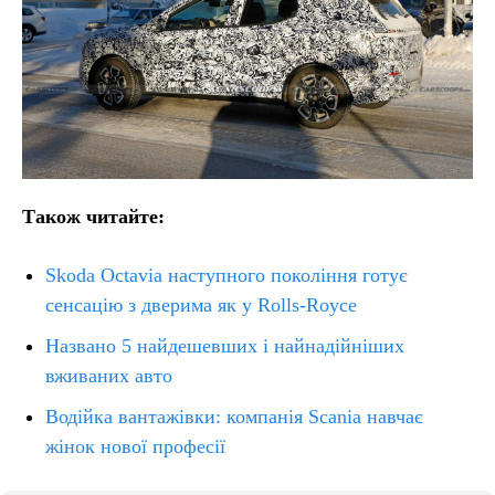
Також читайте:
Skoda Octavia наступного покоління готує
сенсацію з дверима як у Rolls-Royce
Названо 5 найдешевших і найнадійніших
вживаних авто
Водійка вантажівки: компанія Scania навчає
жінок нової професії