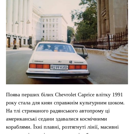
Поява перших білих Chevrolet Caprice влітку 1991
року стала для киян справжнім культурним шоком.
На тлі стриманого радянського автопрому ці
американські седани здавалися космічними
кораблями. Їхні плавні, розтягнуті лінії, масивні