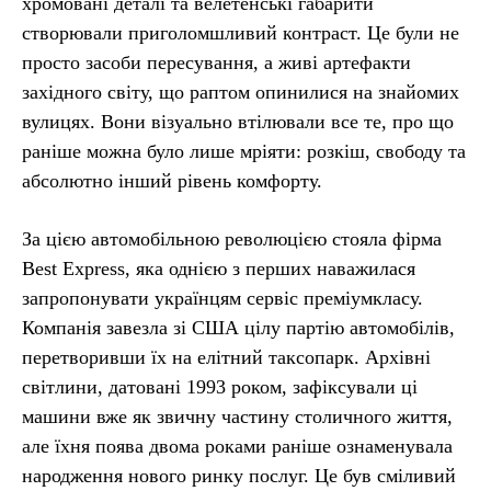
хромовані деталі та велетенські габарити
створювали приголомшливий контраст. Це були не
просто засоби пересування, а живі артефакти
західного світу, що раптом опинилися на знайомих
вулицях. Вони візуально втілювали все те, про що
раніше можна було лише мріяти: розкіш, свободу та
абсолютно інший рівень комфорту.
За цією автомобільною революцією стояла фірма
Best Express, яка однією з перших наважилася
запропонувати українцям сервіс преміумкласу.
Компанія завезла зі США цілу партію автомобілів,
перетворивши їх на елітний таксопарк. Архівні
світлини, датовані 1993 роком, зафіксували ці
машини вже як звичну частину столичного життя,
але їхня поява двома роками раніше ознаменувала
народження нового ринку послуг. Це був сміливий