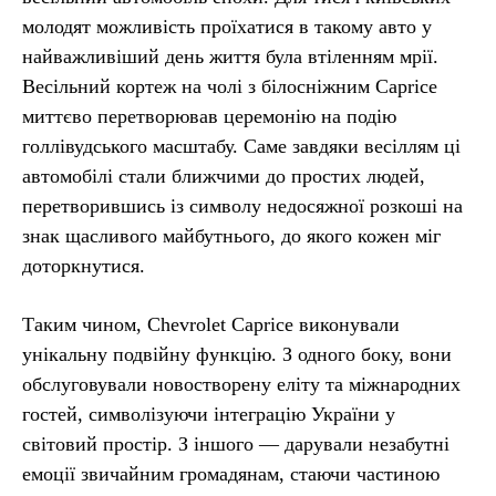
молодят можливість проїхатися в такому авто у
найважливіший день життя була втіленням мрії.
Весільний кортеж на чолі з білосніжним Caprice
миттєво перетворював церемонію на подію
голлівудського масштабу. Саме завдяки весіллям ці
автомобілі стали ближчими до простих людей,
перетворившись із символу недосяжної розкоші на
знак щасливого майбутнього, до якого кожен міг
доторкнутися.
Таким чином, Chevrolet Caprice виконували
унікальну подвійну функцію. З одного боку, вони
обслуговували новостворену еліту та міжнародних
гостей, символізуючи інтеграцію України у
світовий простір. З іншого — дарували незабутні
емоції звичайним громадянам, стаючи частиною