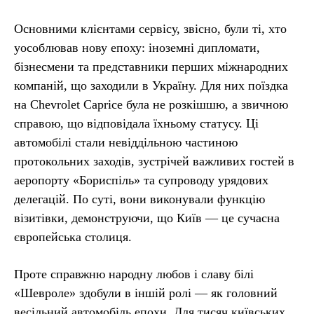
Основними клієнтами сервісу, звісно, були ті, хто
уособлював нову епоху: іноземні дипломати,
бізнесмени та представники перших міжнародних
компаній, що заходили в Україну. Для них поїздка
на Chevrolet Caprice була не розкішшю, а звичною
справою, що відповідала їхньому статусу. Ці
автомобілі стали невіддільною частиною
протокольних заходів, зустрічей важливих гостей в
аеропорту «Бориспіль» та супроводу урядових
делегацій. По суті, вони виконували функцію
візитівки, демонструючи, що Київ — це сучасна
європейська столиця.
Проте справжню народну любов і славу білі
«Шевроле» здобули в іншій ролі — як головний
весільний автомобіль епохи. Для тисяч київських