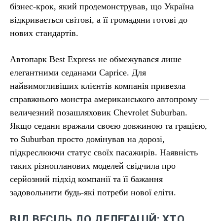
бізнес-крок, який продемонстрував, що Україна
відкривається світові, а її громадяни готові до
нових стандартів.
Автопарк Best Express не обмежувався лише
елегантними седанами Caprice. Для
найвимогливіших клієнтів компанія привезла
справжнього монстра американського автопрому —
величезний позашляховик Chevrolet Suburban.
Якщо седани вражали своєю довжиною та грацією,
то Suburban просто домінував на дорозі,
підкреслюючи статус своїх пасажирів. Наявність
таких різнопланових моделей свідчила про
серйозний підхід компанії та її бажання
задовольнити будь-які потреби нової еліти.
ВІД ВЕСІЛЬ ДО ДЕЛЕГАЦІЙ: ХТО