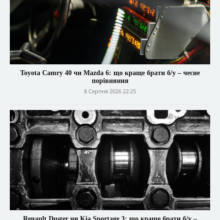
Toyota Camry 40 чи Mazda 6: що краще брати б/у – чесне
порівняння
8 Серпня 2026 22:25
Renault Duster чи Kia Sportage 3: що краще брати б/у –