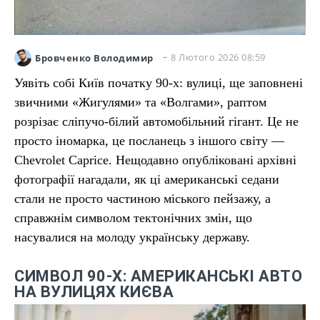
8 Лютого 2026 08:59
Бровченко Володимир
Уявіть собі Київ початку 90-х: вулиці, ще заповнені
звичними «Жигулями» та «Волгами», раптом
розрізає сліпучо-білий автомобільний гігант. Це не
просто іномарка, це посланець з іншого світу —
Chevrolet Caprice. Нещодавно опубліковані архівні
фотографії нагадали, як ці американські седани
стали не просто частиною міського пейзажу, а
справжнім символом тектонічних змін, що
насувалися на молоду українську державу.
СИМВОЛ 90-Х: АМЕРИКАНСЬКІ АВТО
НА ВУЛИЦЯХ КИЄВА