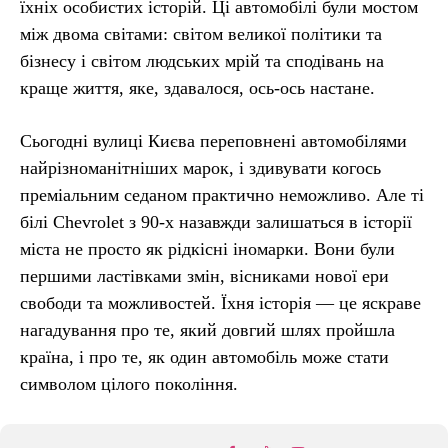
їхніх особистих історій. Ці автомобілі були мостом
між двома світами: світом великої політики та
бізнесу і світом людських мрій та сподівань на
краще життя, яке, здавалося, ось-ось настане.
Сьогодні вулиці Києва переповнені автомобілями
найрізноманітніших марок, і здивувати когось
преміальним седаном практично неможливо. Але ті
білі Chevrolet з 90-х назавжди залишаться в історії
міста не просто як рідкісні іномарки. Вони були
першими ластівками змін, вісниками нової ери
свободи та можливостей. Їхня історія — це яскраве
нагадування про те, який довгий шлях пройшла
країна, і про те, як один автомобіль може стати
символом цілого покоління.