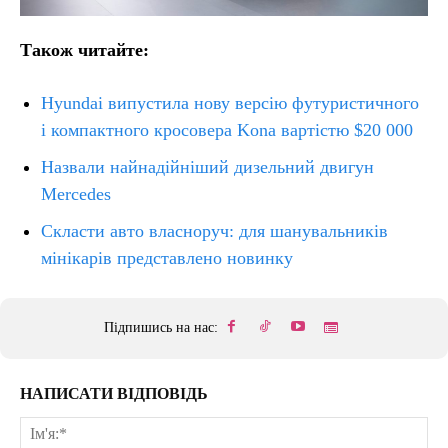
Також читайте:
Hyundai випустила нову версію футуристичного
і компактного кросовера Kona вартістю $20 000
Назвали найнадійніший дизельний двигун
Mercedes
Скласти авто власноруч: для шанувальників
мінікарів представлено новинку
Підпишись на нас:
НАПИСАТИ ВІДПОВІДЬ
Ім'