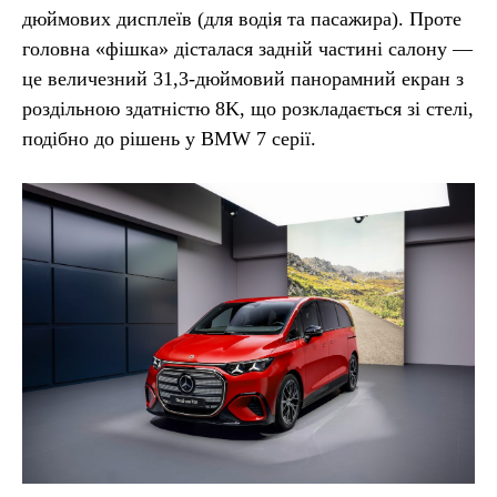
дюймових дисплеїв (для водія та пасажира). Проте
головна «фішка» дісталася задній частині салону —
це величезний 31,3-дюймовий панорамний екран з
роздільною здатністю 8K, що розкладається зі стелі,
подібно до рішень у BMW 7 серії.