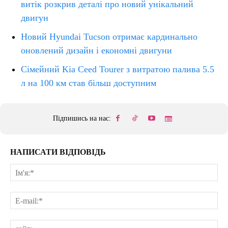
витік розкрив деталі про новий унікальний
двигун
Новий Hyundai Tucson отримає кардинально
оновлений дизайн і економні двигуни
Сімейний Kia Ceed Tourer з витратою палива 5.5
л на 100 км став більш доступним
Підпишись на нас:
НАПИСАТИ ВІДПОВІДЬ
Ім'
E-
mai
сай