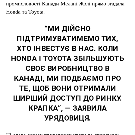
промисловості Канади Мелані Жолі прямо згадала
Honda та Toyota.
“МИ ДІЙСНО
ПІДТРИМУВАТИМЕМО ТИХ,
ХТО ІНВЕСТУЄ В НАС. КОЛИ
HONDA І TOYOTA ЗБІЛЬШУЮТЬ
СВОЄ ВИРОБНИЦТВО В
КАНАДІ, МИ ПОДБАЄМО ПРО
ТЕ, ЩОБ ВОНИ ОТРИМАЛИ
ШИРШИЙ ДОСТУП ДО РИНКУ.
КРАПКА”, — ЗАЯВИЛА
УРЯДОВИЦЯ.
Ці слова одразу привернули увагу до японських