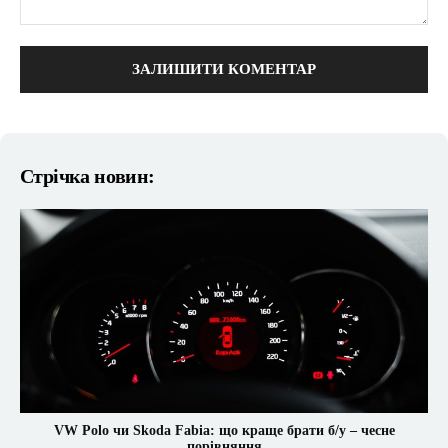
коментарі:
Стрічка новин:
VW Polo чи Skoda Fabia: що краще брати б/у – чесне
порівняння