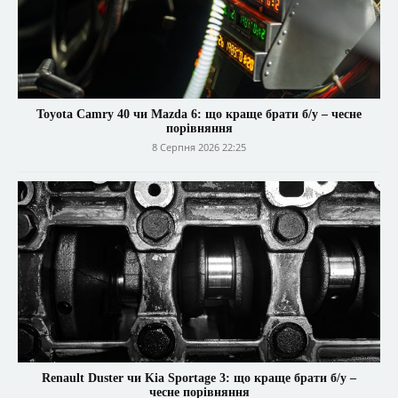
Toyota Camry 40 чи Mazda 6: що краще брати б/у – чесне
порівняння
8 Серпня 2026 22:25
Renault Duster чи Kia Sportage 3: що краще брати б/у –
чесне порівняння