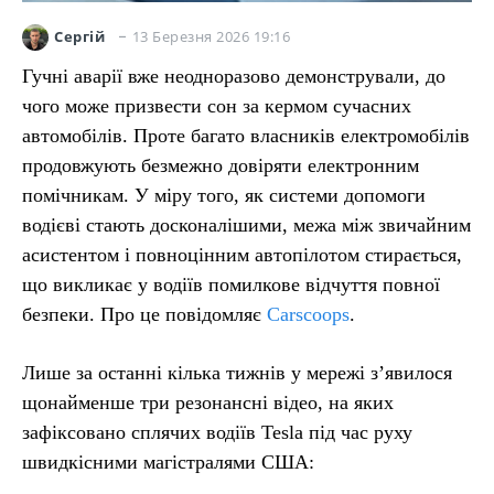
13 Березня 2026 19:16
Сергій
Гучні аварії вже неодноразово демонстрували, до
чого може призвести сон за кермом сучасних
автомобілів. Проте багато власників електромобілів
продовжують безмежно довіряти електронним
помічникам. У міру того, як системи допомоги
водієві стають досконалішими, межа між звичайним
асистентом і повноцінним автопілотом стирається,
що викликає у водіїв помилкове відчуття повної
безпеки. Про це повідомляє
Carscoops
.
Лише за останні кілька тижнів у мережі з’явилося
щонайменше три резонансні відео, на яких
зафіксовано сплячих водіїв Tesla під час руху
швидкісними магістралями США: