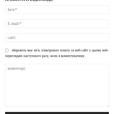
Ім'
E-
mai
сай
збережіть моє ім'я, електронну пошту та веб-сайт у цьому веб-
переглядачі наступного разу, коли я коментуватиму.
коментарі: