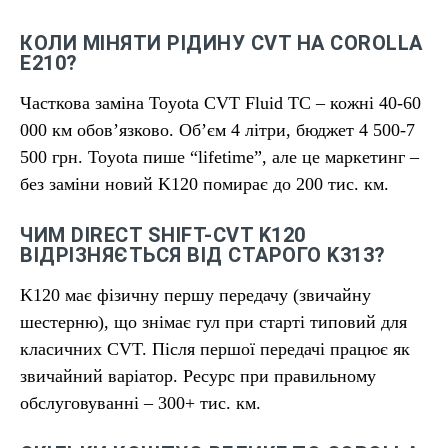
КОЛИ МІНЯТИ РІДИНУ CVT НА COROLLA
E210?
Часткова заміна Toyota CVT Fluid TC – кожні 40-60
000 км обов’язково. Об’єм 4 літри, бюджет 4 500-7
500 грн. Toyota пише “lifetime”, але це маркетинг –
без заміни новий K120 помирає до 200 тис. км.
ЧИМ DIRECT SHIFT-CVT K120
ВІДРІЗНЯЄТЬСЯ ВІД СТАРОГО K313?
K120 має фізичну першу передачу (звичайну
шестерню), що знімає гул при старті типовий для
класичних CVT. Після першої передачі працює як
звичайний варіатор. Ресурс при правильному
обслуговуванні – 300+ тис. км.