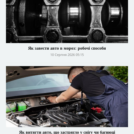
Як завести авто в мороз: робочі способи
10 Серпня 2026 05:15
Як витягти авто, що застрягло у снігу чи багнюці