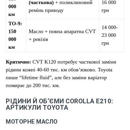
(часткова)
+ поликлиновий
16 000
000
ремінь приводу
грн
км
ТО-9:
14 000-
150
Масло + повна апаратна CVT
23 000
000
+ ревізія
грн
км
Критично:
CVT K120 потребує часткової заміни
рідини кожні 40-60 тис. км обов’язково. Toyota
пише “lifetime fluid”, але без заміни варіатор
помирає до 200 тис. км.
РІДИНИ Й ОБ’ЄМИ COROLLA E210:
АРТИКУЛИ TOYOTA
МОТОРНЕ МАСЛО