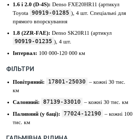
1.6 і 2.0 (D-4S):
Denso FXE20HR11 (артикул
90919-01285
Toyota
), 4 шт. Спеціальні для
прямого впорскування
1.8 (2ZR-FAE):
Denso SK20R11 (артикул
90919-01235
), 4 шт.
Інтервал:
100 000-120 000 км
ФІЛЬТРИ
17801-25030
Повітряний:
– кожні 30 тис.
км
87139-33010
Салонний:
– кожні 30 тис. км
77024-12190
Паливний (у баці):
– кожні 100
тис. км
ГАЛЬМІВНА РІДИНА