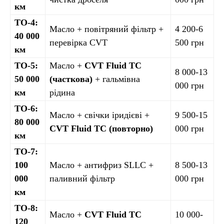
км
ТО-4:
Масло + повітряний фільтр +
4 200-6
40 000
перевірка CVT
500 грн
км
ТО-5:
Масло +
CVT Fluid TC
8 000-13
50 000
(часткова)
+ гальмівна
000 грн
км
рідина
ТО-6:
Масло + свічки іридієві +
9 500-15
80 000
CVT Fluid TC (повторно)
000 грн
км
ТО-7:
100
Масло + антифриз SLLC +
8 500-13
000
паливний фільтр
000 грн
км
ТО-8:
Масло +
CVT Fluid TC
10 000-
120