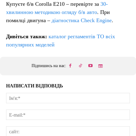
Купуєте б/в Corolla E210 – перевірте за
30-
хвилинною методикою огляду б/в авто
. При
помилці двигуна –
діагностика Check Engine
.
Дивіться також:
каталог регламентів ТО всіх
популярних моделей
Підпишись на нас:
НАПИСАТИ ВІДПОВІДЬ
Ім'
E-
mai
сай