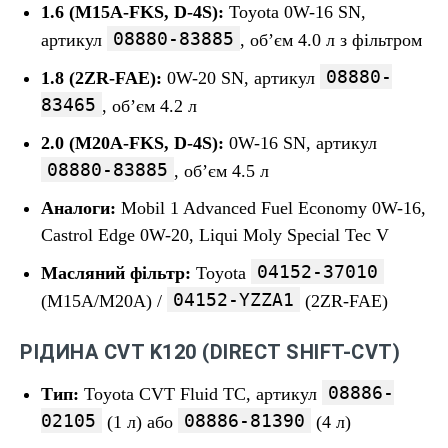
1.6 (M15A-FKS, D-4S):
Toyota 0W-16 SN,
08880-83885
артикул
, об’єм 4.0 л з фільтром
08880-
1.8 (2ZR-FAE):
0W-20 SN, артикул
83465
, об’єм 4.2 л
2.0 (M20A-FKS, D-4S):
0W-16 SN, артикул
08880-83885
, об’єм 4.5 л
Аналоги:
Mobil 1 Advanced Fuel Economy 0W-16,
Castrol Edge 0W-20, Liqui Moly Special Tec V
04152-37010
Масляний фільтр:
Toyota
04152-YZZA1
(M15A/M20A) /
(2ZR-FAE)
РІДИНА CVT K120 (DIRECT SHIFT-CVT)
08886-
Тип:
Toyota CVT Fluid TC, артикул
02105
08886-81390
(1 л) або
(4 л)