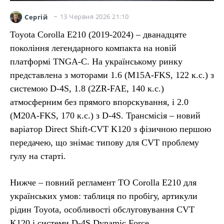
13 Червня 2026 21:10
Сергій
Toyota Corolla E210 (2019-2024) – дванадцяте
покоління легендарного компакта на новій
платформі TNGA-C. На українському ринку
представлена з моторами 1.6 (M15A-FKS, 122 к.с.) з
системою D-4S, 1.8 (2ZR-FAE, 140 к.с.)
атмосферним без прямого впорскування, і 2.0
(M20A-FKS, 170 к.с.) з D-4S. Трансмісія – новий
варіатор Direct Shift-CVT K120 з фізичною першою
передачею, що знімає типову для CVT проблему
гулу на старті.
Нижче – повний регламент ТО Corolla E210 для
українських умов: таблиця по пробігу, артикули
рідин Toyota, особливості обслуговування CVT
K120 і системи D-4S Dynamic Force.