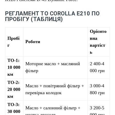
РЕГЛАМЕНТ ТО COROLLA E210 ПО
ПРОБІГУ (ТАБЛИЦЯ)
Орієнто
Пробі
вна
Роботи
г
вартіст
ь
ТО-1:
Моторне масло + масляний
2 400-4
10 000
фільтр
000 грн
км
ТО-2:
Масло + повітряний фільтр +
3 000-4
20 000
перевірка колодок
800 грн
км
ТО-3:
Масло + салонний фільтр +
3 200-5
30 000
чистка дроселя
000 грн