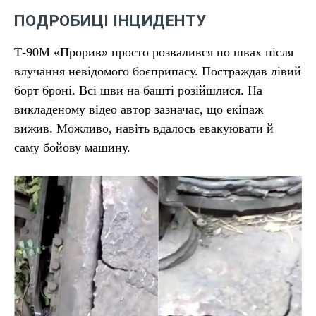
ПОДРОБИЦІ ІНЦИДЕНТУ
Т-90М «Прорив» просто розвалився по швах після
влучання невідомого боєприпасу. Постраждав лівий
борт броні. Всі шви на башті розійшлися. На
викладеному відео автор зазначає, що екіпаж
вижив. Можливо, навіть вдалось евакуювати й
саму бойову машину.