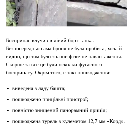
Боєприпас влучив в лівий борт танка.
Безпосередньо сама броня не була пробита, хоча й
видно, що там було значне фізичне навантаження.
Скорше за все це були осколки фугасного
боєприпасу. Окрім того, є такі пошкодження:
виведена з ладу башта;
пошкоджено прицільні пристрої;
повністю знищений панорамний приціл;
пошкоджена турель з кулеметом 12,7 мм «Корд».