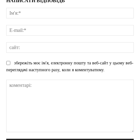
НАПИСАТИ ВІДПОВІДЬ
Ім'
E-
mai
сай
збережіть моє ім'я, електронну пошту та веб-сайт у цьому веб-
переглядачі наступного разу, коли я коментуватиму.
коментарі: