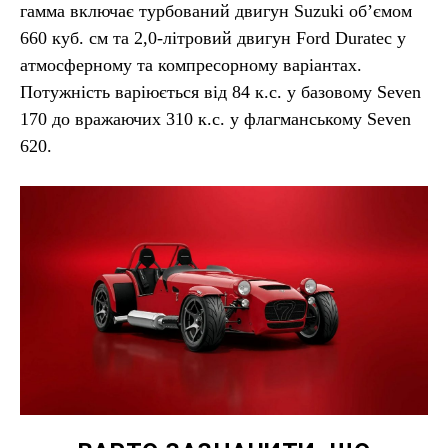
гамма включає турбований двигун Suzuki об’ємом
660 куб. см та 2,0-літровий двигун Ford Duratec у
атмосферному та компресорному варіантах.
Потужність варіюється від 84 к.с. у базовому Seven
170 до вражаючих 310 к.с. у флагманському Seven
620.