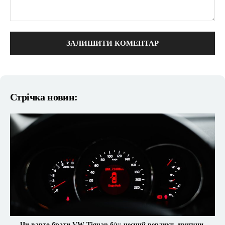
коментарі:
Стрічка новин:
Чи варто брати VW Tiguan б/у: чесний вердикт, двигуни,