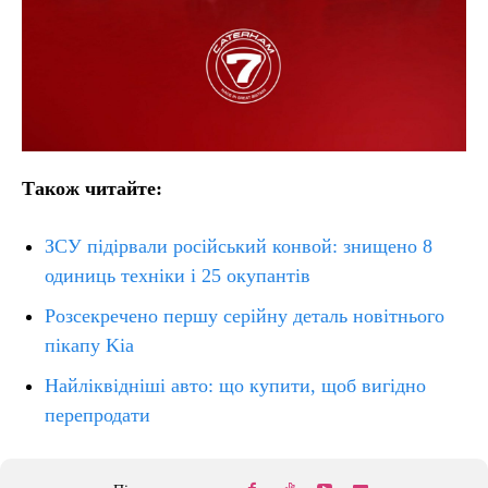
Також читайте:
ЗСУ підірвали російський конвой: знищено 8
одиниць техніки і 25 окупантів
Розсекречено першу серійну деталь новітнього
пікапу Kia
Найліквідніші авто: що купити, щоб вигідно
перепродати