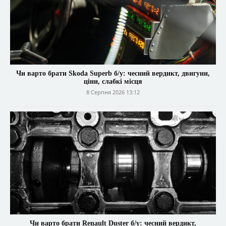
Чи варто брати Skoda Superb б/у: чесний вердикт, двигуни,
ціни, слабкі місця
8 Серпня 2026 13:12
Чи варто брати Renault Duster б/у: чесний вердикт,