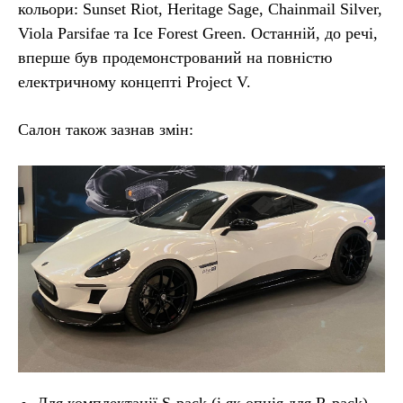
кольори: Sunset Riot, Heritage Sage, Chainmail Silver,
Viola Parsifae та Ice Forest Green. Останній, до речі,
вперше був продемонстрований на повністю
електричному концепті Project V.
Салон також зазнав змін:
Для комплектації S-pack (і як опція для R-pack)