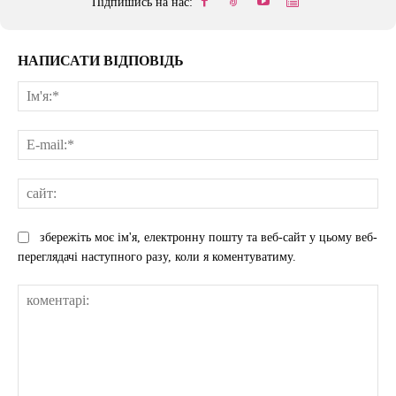
Підпишись на нас:
НАПИСАТИ ВІДПОВІДЬ
Ім'
E-
mai
сай
збережіть моє ім'я, електронну пошту та веб-сайт у цьому веб-
переглядачі наступного разу, коли я коментуватиму.