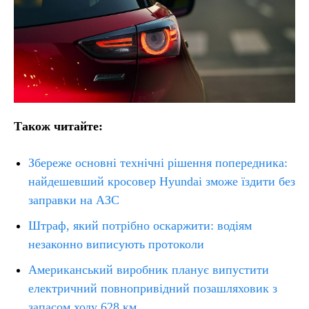
Також читайте:
Збереже основні технічні рішення попередника:
найдешевший кросовер Hyundai зможе їздити без
заправки на АЗС
Штраф, який потрібно оскаржити: водіям
незаконно виписують протоколи
Американський виробник планує випустити
електричний повнопривідний позашляховик з
запасом ходу 628 км