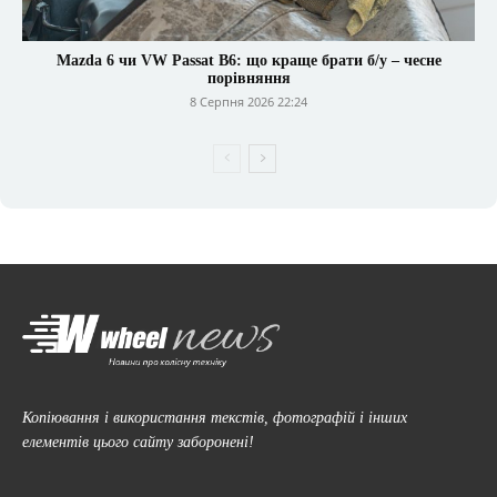
Mazda 6 чи VW Passat B6: що краще брати б/у – чесне
порівняння
8 Серпня 2026 22:24
Копіювання і використання текстів, фотографій і інших
елементів цього сайту заборонені!