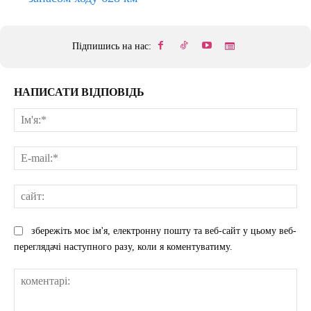
Підпишись на нас:
НАПИСАТИ ВІДПОВІДЬ
Ім'
E-
mai
сай
збережіть моє ім'я, електронну пошту та веб-сайт у цьому веб-
переглядачі наступного разу, коли я коментуватиму.