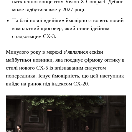
натхненної концептом Vision X-Compact. Дебют
може відбутися вже у 2027 році.
На базі нової «двійки» ймовірно створять новий
компактний кросовер, який стане ідейним
спадкоємцем CX-3.
Минулого року в мережі з’являлися ескізи
майбутньої новинки, яка поєднує фірмову оптику в
стилі нового CX-5 із впізнаваним силуетом
попередника. Існує ймовірність, що цей наступник
вийде на ринок під індексом CX-20.