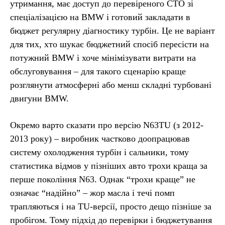
утримання, має доступ до перевіреного СТО зі
спеціалізацією на BMW і готовий закладати в
бюджет регулярну діагностику турбін. Це не варіант
для тих, хто шукає бюджетний спосіб пересісти на
потужний BMW і хоче мінімізувати витрати на
обслуговування – для такого сценарію краще
розглянути атмосферні або менш складні турбовані
двигуни BMW.
Окремо варто сказати про версію N63TU (з 2012-
2013 року) – виробник частково доопрацював
систему охолодження турбін і сальники, тому
статистика відмов у пізніших авто трохи краща за
перше покоління N63. Однак “трохи краще” не
означає “надійно” – жор масла і течі помп
трапляються і на TU-версії, просто дещо пізніше за
пробігом. Тому підхід до перевірки і бюджетування