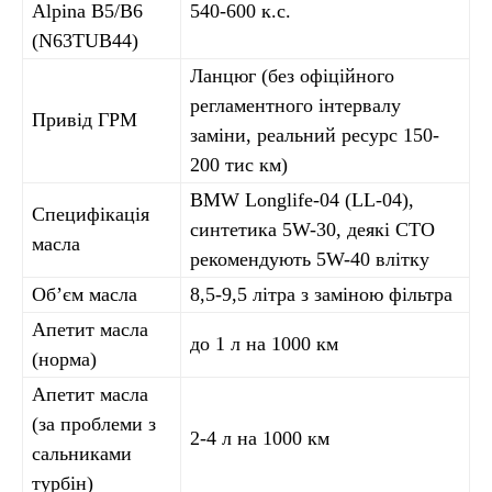
Alpina B5/B6
540-600 к.с.
(N63TUB44)
Ланцюг (без офіційного
регламентного інтервалу
Привід ГРМ
заміни, реальний ресурс 150-
200 тис км)
BMW Longlife-04 (LL-04),
Специфікація
синтетика 5W-30, деякі СТО
масла
рекомендують 5W-40 влітку
Обʼєм масла
8,5-9,5 літра з заміною фільтра
Апетит масла
до 1 л на 1000 км
(норма)
Апетит масла
(за проблеми з
2-4 л на 1000 км
сальниками
турбін)