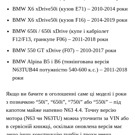
BMW X6 xDrive50i (кузов E71) – 2010-2014 роки
BMW X6 xDrive50i (кузов F16) – 2014-2019 роки
BMW 650i / 650i xDrive (купе і кабріолет
F12/F13, гранкупе F06) – 2011-2018 роки
BMW 550 GT xDrive (F07) – 2010-2017 роки
BMW Alpina B5 і B6 (тюнінгована версія
N63TUB44 потужністю 540-600 к.с.) – 2011-2018
роки
Якщо ви бачите в оголошенні саме ці моделі і роки
з позначкою “50i”, “650i”, “750i” або “550i” – під
капотом майже напевно N63 4.4. Точну версію
мотора (N63 чи N63TU) можна уточнити за VIN або
в сервісній книжці, оскільки оновлена версія має
дещо іншу конструкцію турбін і трохи менш