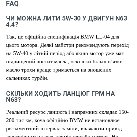
FAQ
ЧИ МОЖНА ЛИТИ 5W-30 У ДВИГУН N63
4.4?
Так, це офіційна специфікація BMW LL-04 для
цього мотора. Деякі майстри рекомендують перехід
на 5W-40 у літній період або якщо мотор уже має
підвищений апетит масла, оскільки більш вʼязке
масло трохи краще тримається на зношених
сальниках турбін.
СКІЛЬКИ ХОДИТЬ ЛАНЦЮГ ГРМ НА
N63?
Реальний ресурс ланцюга і напрямних складає 150-
200 тис км, хоча офіційно BMW не встановлює
регламентний інтервал заміни, вважаючи привід
довговічним на весь термін служби мотора. На