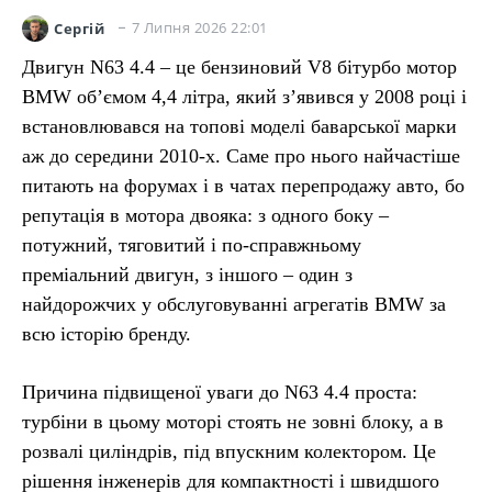
7 Липня 2026 22:01
Сергій
Двигун N63 4.4 – це бензиновий V8 бітурбо мотор
BMW обʼємом 4,4 літра, який зʼявився у 2008 році і
встановлювався на топові моделі баварської марки
аж до середини 2010-х. Саме про нього найчастіше
питають на форумах і в чатах перепродажу авто, бо
репутація в мотора двояка: з одного боку –
потужний, тяговитий і по-справжньому
преміальний двигун, з іншого – один з
найдорожчих у обслуговуванні агрегатів BMW за
всю історію бренду.
Причина підвищеної уваги до N63 4.4 проста:
турбіни в цьому моторі стоять не зовні блоку, а в
розвалі циліндрів, під впускним колектором. Це
рішення інженерів для компактності і швидшого