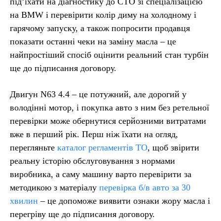
під’їхати на діагностику до СТО зі спеціалізацією
на BMW і перевірити колір диму на холодному і
гарячому запуску, а також попросити продавця
показати останні чеки на заміну масла – це
найпростіший спосіб оцінити реальний стан турбін
ще до підписання договору.
Двигун N63 4.4 – це потужний, але дорогий у
володінні мотор, і покупка авто з ним без ретельної
перевірки може обернутися серйозними витратами
вже в перший рік. Перш ніж їхати на огляд,
перегляньте
каталог регламентів ТО
, щоб звірити
реальну історію обслуговування з нормами
виробника, а саму машину варто перевірити за
методикою з матеріалу
перевірка б/в авто за 30
хвилин
– це допоможе виявити ознаки жору масла і
перегріву ще до підписання договору.