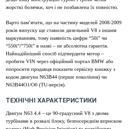
жорсткі болячки, хоч і не позбавлена їх повністю.
Варто памʼятати, що на частину моделей 2008-2009
років випуску ще ставили дизельний V8 з іншим
маркуванням, тому наявність цифри “50i” чи
“550i”/”750i” в назві – не абсолютна гарантія.
Найнадійніший спосіб підтвердити мотор –
пробити VIN через офіційний портал BMW або
попросити продавця показати сервісну книжку з
кодом двигуна N63B44 (перше покоління) чи
N63B44O1/O0 (TU-версія).
ТЕХНІЧНІ ХАРАКТЕРИСТИКИ
Двигун N63 4.4 – це 90-градусний V8 з двома
турбінами в розвалі блоку, безпосереднім вприском
палива (High Precision Injection) та подвійними