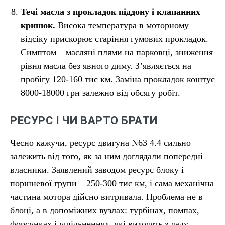
Течі масла з прокладок піддону і клапанних
кришок.
Висока температура в моторному
відсіку прискорює старіння гумових прокладок.
Симптом – масляні плями на парковці, зниження
рівня масла без явного диму. Зʼявляється на
пробігу 120-160 тис км. Заміна прокладок коштує
8000-18000 грн залежно від обсягу робіт.
РЕСУРС І ЧИ ВАРТО БРАТИ
Чесно кажучи, ресурс двигуна N63 4.4 сильно
залежить від того, як за ним доглядали попередні
власники. Заявлений заводом ресурс блоку і
поршневої групи – 250-300 тис км, і сама механічна
частина мотора дійсно витривала. Проблема не в
блоці, а в допоміжних вузлах: турбінах, помпах,
форсунках і ущільненнях, які виходять з ладу