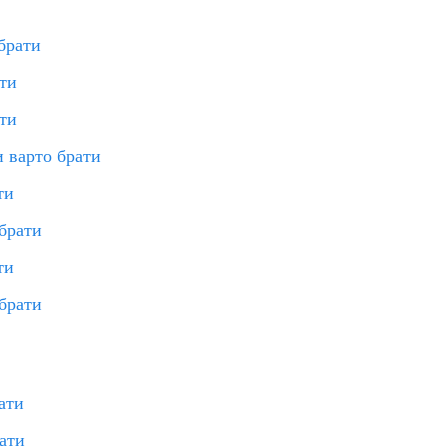
 брати
ати
ати
и варто брати
ти
 брати
ти
 брати
ати
ати