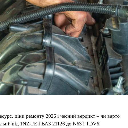
есурс, ціни ремонту 2026 і чесний вердикт – чи варто
льні: від 1NZ-FE і ВАЗ 21126 до N63 і TDV6.