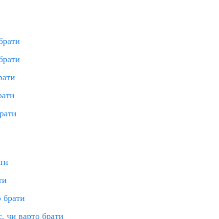
 брати
 брати
рати
рати
брати
ати
ти
о брати
, чи варто брати