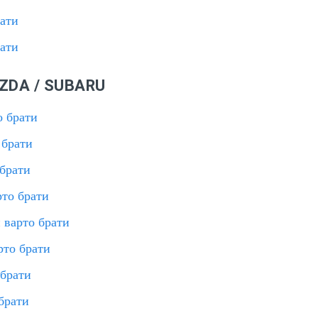
рати
рати
ZDA / SUBARU
о брати
 брати
 брати
рто брати
и варто брати
рто брати
 брати
брати