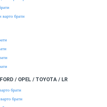
брати
и варто брати
рати
рати
рати
рати
FORD / OPEL / TOYOTA / LR
варто брати
 варто брати